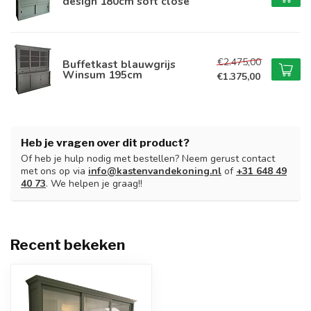
design 180cm soft close
€2.475,00
Buffetkast blauwgrijs
Winsum 195cm
€1.375,00
Heb je vragen over dit product?
Of heb je hulp nodig met bestellen? Neem gerust contact
met ons op via
info@kastenvandekoning.nl
of
+31 648 49
40 73
. We helpen je graag!!
Recent bekeken