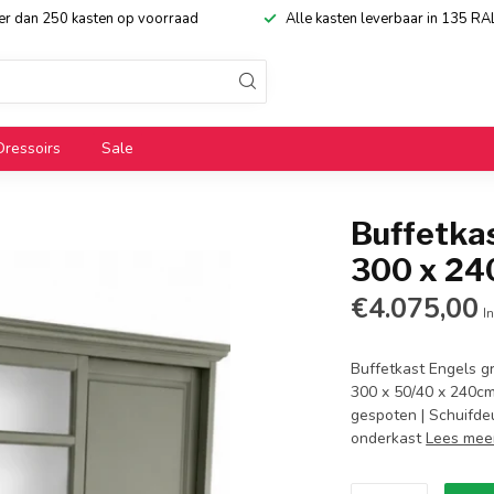
eer dan 250 kasten op voorraad
Alle kasten leverbaar in 135 RA
Dressoirs
Sale
Buffetka
300 x 2
€4.075,00
In
Buffetkast Engels g
300 x 50/40 x 240cm 
gespoten | Schuifdeu
onderkast
Lees mee