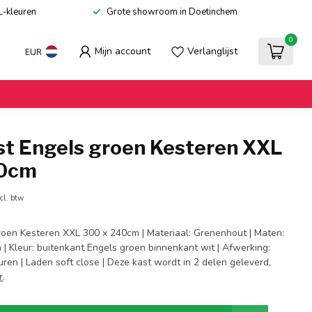
L-kleuren
Grote showroom in Doetinchem
0
Mijn account
Verlanglijst
EUR
st Engels groen Kesteren XXL
40cm
cl. btw
roen Kesteren XXL 300 x 240cm | Materiaal: Grenenhout | Maten:
| Kleur: buitenkant Engels groen binnenkant wit | Afwerking:
ren | Laden soft close | Deze kast wordt in 2 delen geleverd,
r
.