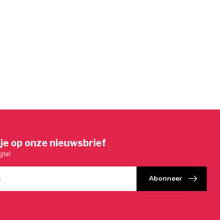
je op onze nieuwsbrief
gte!
Abonneer