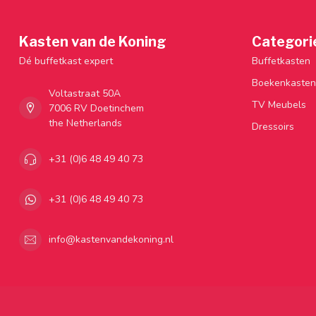
Kasten van de Koning
Categori
Dé buffetkast expert
Buffetkasten
Boekenkasten
Voltastraat 50A
TV Meubels
7006 RV Doetinchem
the Netherlands
Dressoirs
+31 (0)6 48 49 40 73
+31 (0)6 48 49 40 73
info@kastenvandekoning.nl