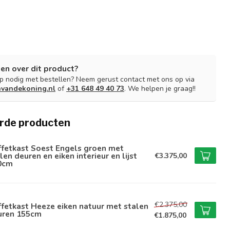
en over dit product?
lp nodig met bestellen? Neem gerust contact met ons op via
nvandekoning.nl
of
+31 648 49 40 73
. We helpen je graag!!
rde producten
ffetkast Soest Engels groen met
len deuren en eiken interieur en lijst
€3.375,00
0cm
€2.375,00
fetkast Heeze eiken natuur met stalen
uren 155cm
€1.875,00