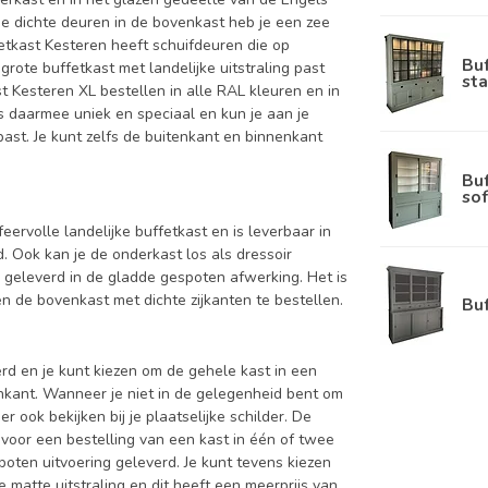
 de dichte deuren in de bovenkast heb je een zee
etkast Kesteren heeft schuifdeuren die op
Bu
rote buffetkast met landelijke uitstraling past
sta
t Kesteren XL bestellen in alle RAL kleuren en in
is daarmee uniek en speciaal en kun je aan je
 past. Je kunt zelfs de buitenkant en binnenkant
Bu
sof
feervolle landelijke buffetkast en is leverbaar in
Ook kan je de onderkast los als dressoir
 geleverd in de gladde gespoten afwerking. Het is
 de bovenkast met dichte zijkanten te bestellen.
Bu
d en je kunt kiezen om de gehele kast in een
enkant. Wanneer je niet in de gelegenheid bent om
ook bekijken bij je plaatselijke schilder. De
 voor een bestelling van een kast in één of twee
oten uitvoering geleverd. Je kunt tevens kiezen
 matte uitstraling en dit heeft een meerprijs van