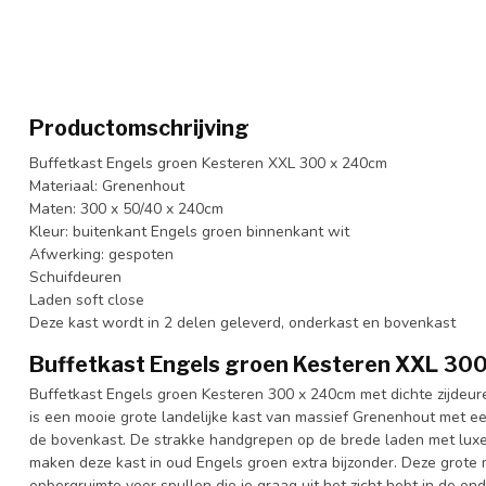
Productomschrijving
Buffetkast Engels groen Kesteren XXL 300 x 240cm
Materiaal: Grenenhout
Maten: 300 x 50/40 x 240cm
Kleur: buitenkant Engels groen binnenkant wit
Afwerking: gespoten
Schuifdeuren
Laden soft close
Deze kast wordt in 2 delen geleverd, onderkast en bovenkast
Buffetkast Engels groen Kesteren XXL 30
Buffetkast Engels groen Kesteren 300 x 240cm met dichte zijdeur
is een mooie grote landelijke kast van massief Grenenhout met ee
de bovenkast. De strakke handgrepen op de brede laden met luxe 
maken deze kast in oud Engels groen extra bijzonder. Deze grote m
opbergruimte voor spullen die je graag uit het zicht hebt in de o