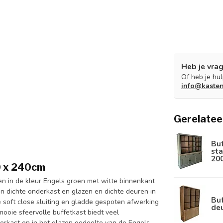
Heb je vrag
Of heb je hu
info@kaste
Gerelatee
Bu
sta
20
0 x 240cm
en in de kleur Engels groen met witte binnenkant
n dichte onderkast en glazen en dichte deuren in
Buf
soft close sluiting en gladde gespoten afwerking
de
ooie sfeervolle buffetkast biedt veel
nderkast en in het glazen gedeelte van de Engels