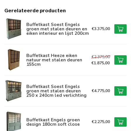
Gerelateerde producten
Buffetkast Soest Engels
groen met stalen deuren en
€3.375,00
eiken interieur en lijst 200cm
Buffetkast Heeze eiken
€2.375,00
natuur met stalen deuren
€1.875,00
155cm
Buffetkast Soest Engels
groen met stalen deuren
€4.775,00
250 x 240cm led verlichting
Buffetkast Engels groen
€2.275,00
design 180cm soft close