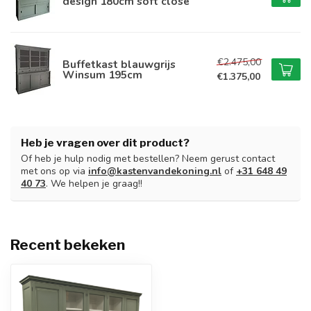
design 180cm soft close
€2.475,00
Buffetkast blauwgrijs
Winsum 195cm
€1.375,00
Heb je vragen over dit product?
Of heb je hulp nodig met bestellen? Neem gerust contact
met ons op via
info@kastenvandekoning.nl
of
+31 648 49
40 73
. We helpen je graag!!
Recent bekeken