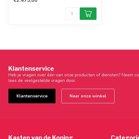
€2.475,00
Klantenservice
Heb je vragen over één van onze producten of diensten? Neem co
lees de veelgestelde vragen door.
Klantenservice
Naar onze winkel
Kasten van de Koning
Categori