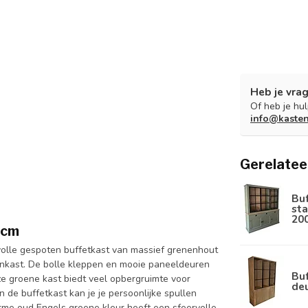
Heb je vrag
Of heb je hu
info@kaste
Gerelatee
Bu
sta
20
0cm
olle gespoten buffetkast van massief grenenhout
enkast. De bolle kleppen en mooie paneeldeuren
Buf
eze groene kast biedt veel opbergruimte voor
de
n de buffetkast kan je je persoonlijke spullen
arme oud Engels groene kleur heeft een sfeervolle