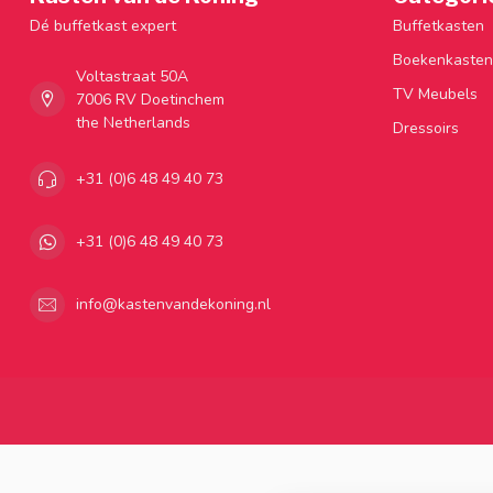
Dé buffetkast expert
Buffetkasten
Boekenkasten
Voltastraat 50A
TV Meubels
7006 RV Doetinchem
the Netherlands
Dressoirs
+31 (0)6 48 49 40 73
+31 (0)6 48 49 40 73
info@kastenvandekoning.nl