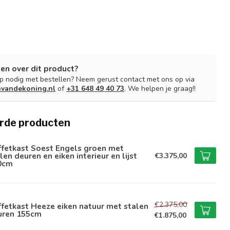
en over dit product?
lp nodig met bestellen? Neem gerust contact met ons op via
nvandekoning.nl
of
+31 648 49 40 73
. We helpen je graag!!
rde producten
ffetkast Soest Engels groen met
len deuren en eiken interieur en lijst
€3.375,00
0cm
€2.375,00
fetkast Heeze eiken natuur met stalen
uren 155cm
€1.875,00