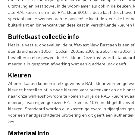
uitstraling en past zowel in de woonkamer als ook in de keuken. 
alle RAL kleuren en in de RAL kleur 9010 is deze kast direct leve
speciaal aan je wensen aan te passen! Je kiest de kleur die het best
buitenkant en binnenkant van deze kast in verschillende kleuren l
Buffetkast collectie info
Het is je vast al opgevallen: de buffetkast New Bastiaan is een sfe
standaardmaten 100cm, 150cm, 200cm, 230cm, 260cm en 300cm bre
bestellen in elke gewenste RAL kleur. Deze kast wordt standaar
meerprijs in gespoten afwerking wat een gladdere look geeft.
Kleuren
Al onze kasten kunnen in elk gewenste RAL- kleur worden gelever
kleur te bestellen of in twee kleuren voor buitenkant en de binn
naar onze winkel/showroom te komen kun je de RAL- kleurenwaaier 
meerprijs van eigen gekozen RAL- kleur is 10% en dit geldt zowel
kleuren. Standaard worden alle kasten geleverd in zijdeglans gesp
voor een handgeschilderde uitvoering en dit geeft een authentieke
5%.
Materiaal info