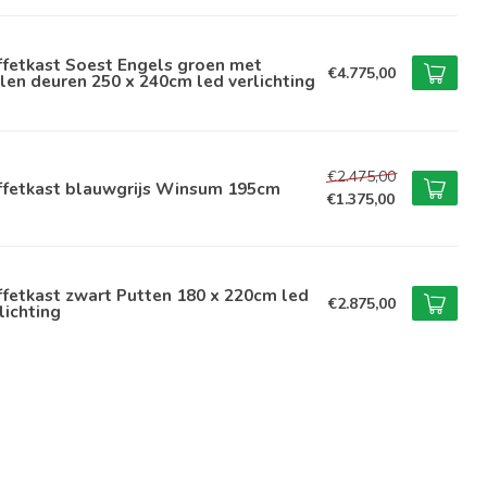
ffetkast Soest Engels groen met
€4.775,00
len deuren 250 x 240cm led verlichting
€2.475,00
ffetkast blauwgrijs Winsum 195cm
€1.375,00
fetkast zwart Putten 180 x 220cm led
€2.875,00
lichting