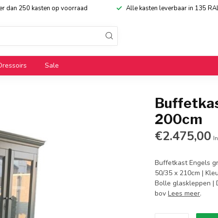
eer dan 250 kasten op voorraad
Alle kasten leverbaar in 135 RA
Dressoirs
Sale
Buffetka
200cm
€2.475,00
In
Buffetkast Engels g
50/35 x 210cm | Kleu
Bolle glaskleppen |
bov
Lees meer
.