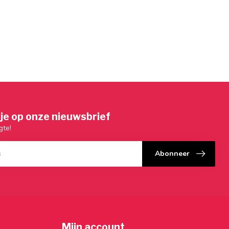
je op onze nieuwsbrief
gte!
Abonneer
Mijn account