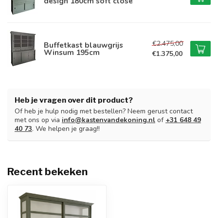
design 180cm soft close
€2.475,00
Buffetkast blauwgrijs
Winsum 195cm
€1.375,00
Heb je vragen over dit product?
Of heb je hulp nodig met bestellen? Neem gerust contact
met ons op via
info@kastenvandekoning.nl
of
+31 648 49
40 73
. We helpen je graag!!
Recent bekeken