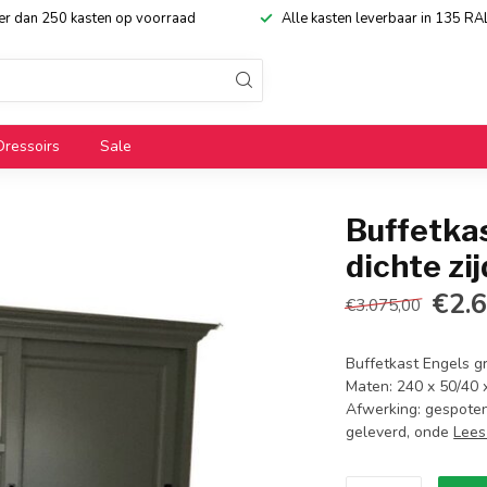
eer dan 250 kasten op voorraad
Alle kasten leverbaar in 135 RA
Dressoirs
Sale
Buffetka
dichte zi
€2.
€3.075,00
Buffetkast Engels gr
Maten: 240 x 50/40 x
Afwerking: gespoten 
geleverd, onde
Lees