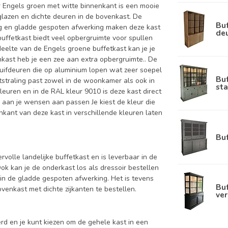
r Engels groen met witte binnenkant is een mooie
lazen en dichte deuren in de bovenkast. De
Buf
ing en gladde gespoten afwerking maken deze kast
de
buffetkast biedt veel opbergruimte voor spullen
edeelte van de Engels groene buffetkast kan je je
nkast heb je een zee aan extra opbergruimte.. De
huifdeuren die op aluminium lopen wat zeer soepel
Bu
itstraling past zowel in de woonkamer als ook in
sta
leuren en in de RAL kleur 9010 is deze kast direct
e aan je wensen aan passen Je kiest de kleur die
nenkant van deze kast in verschillende kleuren laten
Bu
ervolle landelijke buffetkast en is leverbaar in de
kan je de onderkast los als dressoir bestellen
in de gladde gespoten afwerking. Het is tevens
Buf
enkast met dichte zijkanten te bestellen.
ver
d en je kunt kiezen om de gehele kast in een