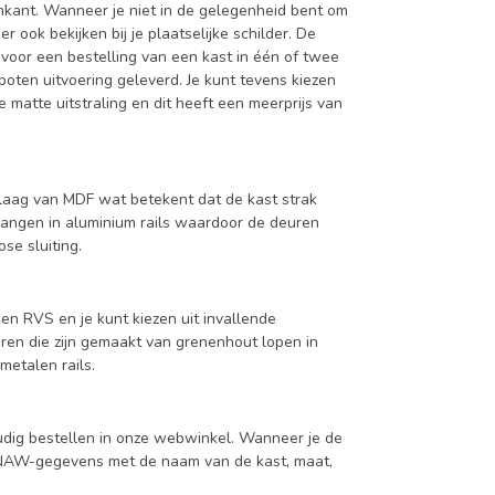
enkant. Wanneer je niet in de gelegenheid bent om
ook bekijken bij je plaatselijke schilder. De
 voor een bestelling van een kast in één of twee
oten uitvoering geleverd. Je kunt tevens kiezen
 matte uitstraling en dit heeft een meerprijs van
aag van MDF wat betekent dat de kast strak
hangen in aluminium rails waardoor de deuren
se sluiting.
en RVS en je kunt kiezen uit invallende
en die zijn gemaakt van grenenhout lopen in
metalen rails.
udig bestellen in onze webwinkel. Wanneer je de
je NAW-gegevens met de naam van de kast, maat,