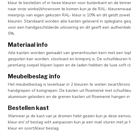
kleur te bestellen of in twee kleuren voor buitenkant en de binn
naar onze winkel/showroom te komen kun je de RAL- kleurenwaaier 
meerprijs van eigen gekozen RAL- kleur is 10% en dit geldt zowel
kleuren. Standaard worden alle kasten geleverd in zijdeglans gesp
voor een handgeschilderde uitvoering en dit geeft een authentieke
5%.
Materiaal info
Alle kasten worden gemaakt van grenenhouten kern met een topl
gespoten kan worden, stootvast en krimpvrij is, De schuifdeuren 
jarenlang soepel blijven lopen en de laden hebben de luxe soft clo
Meubelbeslag info
Het meubelbeslag is leverbaar in 2 kleuren te weten zwart/brons 
handgrepen of komgrepen. De kasten uit Roemenië met schuifdeur
aluminium geleiders en de grenen kasten uit Roemenië hangen in 
Bestellen kast
Wanneer je de kast van je dromen hebt gezien kun je deze eenvo
kleur en/ of beslag wilt aanpassen kun je een mail sturen met 
kleur en soort/kleur beslag.