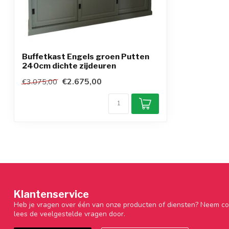
Buffetkast Engels groen Putten
240cm dichte zijdeuren
€2.675,00
€3.075,00
Klantenservice
Heb je vragen over één van onze producten of diensten? Neem co
lees de veelgestelde vragen door.