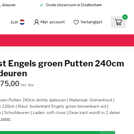
L-kleuren
Grote showroom in Doetinchem
0
Mijn account
Verlanglijst
EUR
st Engels groen Putten 240cm
jdeuren
675,00
Incl. btw
oen Putten 240cm dichte zijdeuren | Materiaal: Grenenhout |
 220cm | Kleur: buitenkant Engels groen binnenkant wit |
| Schuifdeuren | Laden: soft close | Deze kast wordt in 2 delen
 meer
.