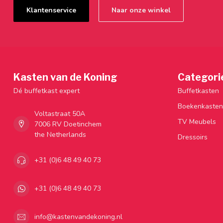
Klantenservice
Naar onze winkel
Kasten van de Koning
Categori
Dé buffetkast expert
Buffetkasten
Boekenkasten
Voltastraat 50A
TV Meubels
7006 RV Doetinchem
the Netherlands
Dressoirs
+31 (0)6 48 49 40 73
+31 (0)6 48 49 40 73
info@kastenvandekoning.nl