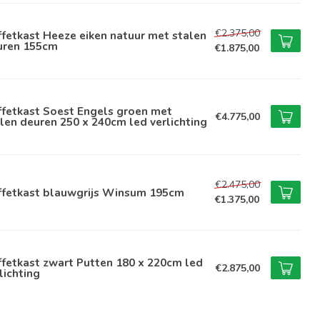
€2.375,00
fetkast Heeze eiken natuur met stalen
uren 155cm
€1.875,00
ffetkast Soest Engels groen met
€4.775,00
len deuren 250 x 240cm led verlichting
€2.475,00
ffetkast blauwgrijs Winsum 195cm
€1.375,00
fetkast zwart Putten 180 x 220cm led
€2.875,00
lichting