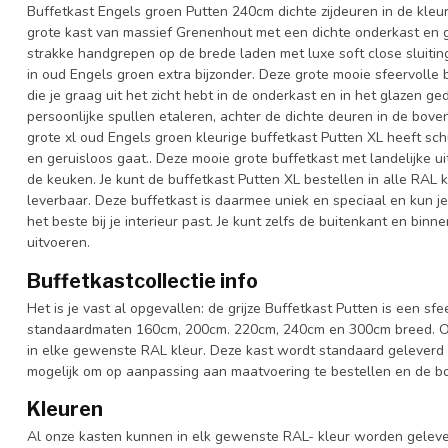
Buffetkast Engels groen Putten 240cm dichte zijdeuren in de kleu
grote kast van massief Grenenhout met een dichte onderkast en g
strakke handgrepen op de brede laden met luxe soft close sluit
in oud Engels groen extra bijzonder. Deze grote mooie sfeervolle 
die je graag uit het zicht hebt in de onderkast en in het glazen g
persoonlijke spullen etaleren, achter de dichte deuren in de bove
grote xl oud Engels groen kleurige buffetkast Putten XL heeft sc
en geruisloos gaat.. Deze mooie grote buffetkast met landelijke u
de keuken. Je kunt de buffetkast Putten XL bestellen in alle RAL k
leverbaar. Deze buffetkast is daarmee uniek en speciaal en kun j
het beste bij je interieur past. Je kunt zelfs de buitenkant en bin
uitvoeren.
Buffetkastcollectie info
Het is je vast al opgevallen: de grijze Buffetkast Putten is een sfe
standaardmaten 160cm, 200cm. 220cm, 240cm en 300cm breed. Ook 
in elke gewenste RAL kleur. Deze kast wordt standaard geleverd 
mogelijk om op aanpassing aan maatvoering te bestellen en de bov
Kleuren
Al onze kasten kunnen in elk gewenste RAL- kleur worden gelever