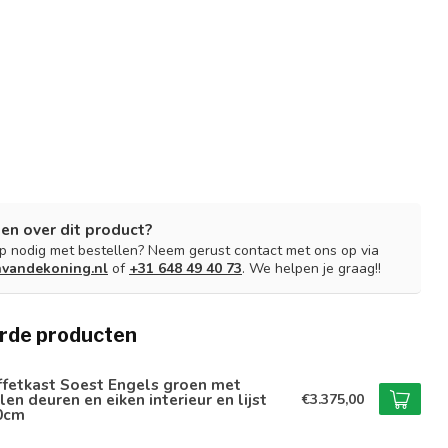
en over dit product?
lp nodig met bestellen? Neem gerust contact met ons op via
nvandekoning.nl
of
+31 648 49 40 73
. We helpen je graag!!
rde producten
ffetkast Soest Engels groen met
len deuren en eiken interieur en lijst
€3.375,00
0cm