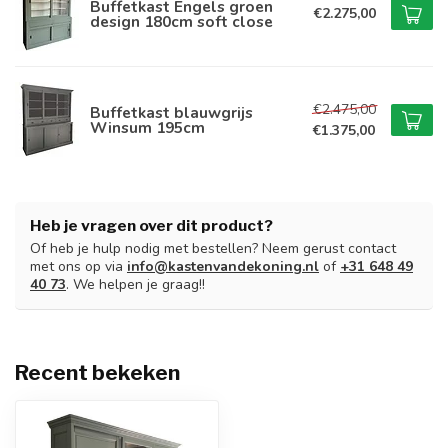
Buffetkast Engels groen
€2.275,00
design 180cm soft close
€2.475,00
Buffetkast blauwgrijs
Winsum 195cm
€1.375,00
Heb je vragen over dit product?
Of heb je hulp nodig met bestellen? Neem gerust contact
met ons op via
info@kastenvandekoning.nl
of
+31 648 49
40 73
. We helpen je graag!!
Recent bekeken