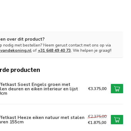
en over dit product?
lp nodig met bestellen? Neem gerust contact met ons op via
nvandekoning.nl
of
+31 648 49 40 73
. We helpen je graag!!
rde producten
ffetkast Soest Engels groen met
len deuren en eiken interieur en lijst
€3.375,00
0cm
€2.375,00
fetkast Heeze eiken natuur met stalen
uren 155cm
€1.875,00