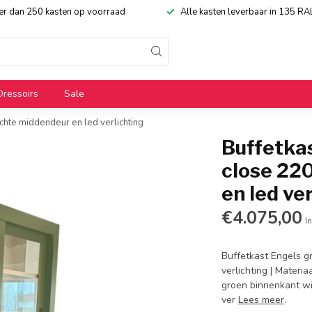
eer dan 250 kasten op voorraad
Alle kasten leverbaar in 135 RA
Dressoirs
Sale
chte middendeur en led verlichting
Buffetkas
close 22
en led ve
€4.075,00
In
Buffetkast Engels g
verlichting | Materi
groen binnenkant wi
ver
Lees meer
.