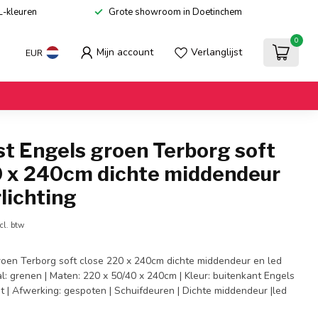
L-kleuren
Grote showroom in Doetinchem
0
Mijn account
Verlanglijst
EUR
t Engels groen Terborg soft
0 x 240cm dichte middendeur
rlichting
cl. btw
roen Terborg soft close 220 x 240cm dichte middendeur en led
aal: grenen | Maten: 220 x 50/40 x 240cm | Kleur: buitenkant Engels
t | Afwerking: gespoten | Schuifdeuren | Dichte middendeur |led