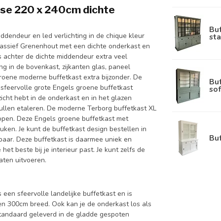
ose 220 x 240cm dichte
Bu
ddendeur en led verlichting in de chique kleur
sta
assief Grenenhout met een dichte onderkast en
s achter de dichte middendeur extra veel
ng in de bovenkast, zijkanten glas, paneel
oene moderne buffetkast extra bijzonder. De
Bu
 sfeervolle grote Engels groene buffetkast
sof
zicht hebt in de onderkast en in het glazen
pullen etaleren. De moderne Terborg buffetkast XL
lopen. Deze Engels groene buffetkast met
uken. Je kunt de buffetkast design bestellen in
Bu
rbaar. Deze buffetkast is daarmee uniek en
et beste bij je interieur past. Je kunt zelfs de
aten uitvoeren.
 een sfeervolle landelijke buffetkast en is
 300cm breed. Ook kan je de onderkast los als
standaard geleverd in de gladde gespoten