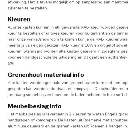
afwerking. Het is tevens mogelijk om op aanpassing aan maatvoer
zijkanten te bestellen.
Kleuren
Al onze kasten kunnen in elk gewenste RAL- kleur worden gelever
kleur te bestellen of in twee kleuren voor buitenkant en de binn
naar onze winkel/showroom te komen kun je de RAL- kleurenwaaier 
meerprijs van eigen gekozen RAL- kleur is 10% en dit geldt zowel
kleuren. Standaard worden alle kasten geleverd in zijdeglans gesp
voor een handgeschilderde uitvoering en dit geeft een authentieke
5%.
Grenenhout materiaal info
Alle kasten worden gemaakt van grenenhouten kern met een topl
gespoten kan worden, stootvast en krimpvrij is, De schuifdeuren 
jarenlang soepel blijven lopen en de laden hebben de luxe soft clo
Meubelbeslag info
Het meubelbeslag is leverbaar in 2 kleuren te weten Engels groen
handgrepen of komgrepen. De kasten uit Roemenië met schuifdeur
aluminium geleiders en de grenen kasten uit Roemenië hangen in 