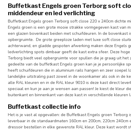
Buffetkast Engels groen Terborg soft cl
middendeur en led verlichting
Buffetkast Engels groen Terborg soft close 220 x 240cm dichte mi
Engels groen is een grote mooie strakke vormgegeven kast van m
een glazen bovenkast beiden met schuifdeuren. In de bovenkast i
opbergruimte. De grote greeploze laden met luxe soft close sluiti
achterwand, en gladde gespoten afwerking maken deze Engels gr
ledverlichting spots dimbaar geeft de kast extra sfeer. Deze hoge
Terborg biedt veel opbergruimte voor spullen die je graag uit het 
gedeelte van de buffetkast Engels groen kan je je persoonlijke s
heeft schuifdeuren die in aluminium rails hangen en zeer soepel 
landelijke uitstraling past zowel in de woonkamer als ook in de ke
alle RAL kleuren en in de RAL kleur 9010 is deze kast direct leve
speciaal en kun je aan je wensen aan passen! Je kiest de kleur die h
buitenkant en binnenkant van deze kast in verschillende kleuren l
Buffetkast collectie info
Het is je vast al opgevallen: de Buffetkast Engels groen Terborg is
leverbaar in de standaardmaten 160cm en 200cm, 220cm 240cm en
dressoir bestellen in elke gewenste RAL kleur. Deze kast wordt 