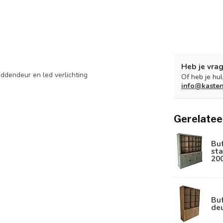
Heb je vrag
ddendeur en led verlichting
Of heb je hu
info@kaste
Gerelatee
Bu
sta
20
Buf
de