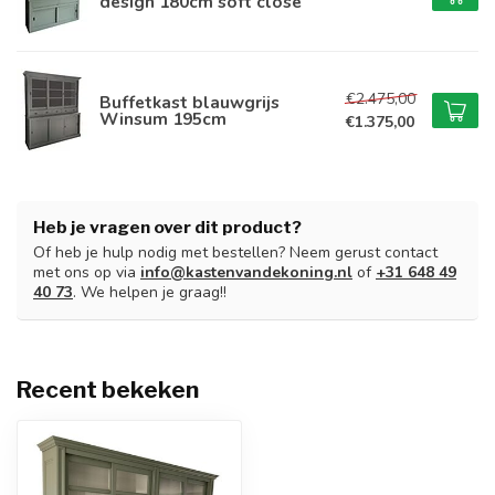
design 180cm soft close
€2.475,00
Buffetkast blauwgrijs
Winsum 195cm
€1.375,00
Heb je vragen over dit product?
Of heb je hulp nodig met bestellen? Neem gerust contact
met ons op via
info@kastenvandekoning.nl
of
+31 648 49
40 73
. We helpen je graag!!
Recent bekeken