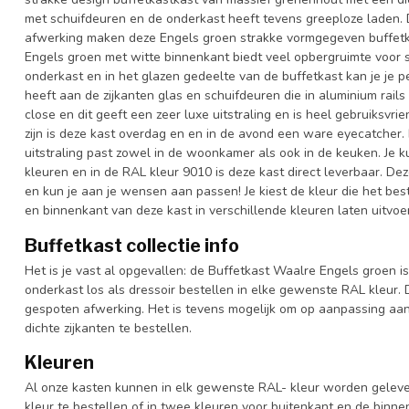
met schuifdeuren en de onderkast heeft tevens greeploze laden.
afwerking maken deze Engels groen strakke vormgegeven buffetkas
Engels groen met witte binnenkant biedt veel opbergruimte voor spu
onderkast en in het glazen gedeelte van de buffetkast kan je je p
heeft aan de zijkanten glas en schuifdeuren die in aluminium rails
close en dit geeft een zeer luxe uitstraling en is heel gebruiksvrie
zijn is deze kast overdag en en in de avond een ware eyecatcher.
uitstraling past zowel in de woonkamer als ook in de keuken. Je k
kleuren en in de RAL kleur 9010 is deze kast direct leverbaar. De
en kun je aan je wensen aan passen! Je kiest de kleur die het beste 
en binnenkant van deze kast in verschillende kleuren laten uitvoe
Buffetkast collectie info
Het is je vast al opgevallen: de Buffetkast Waalre Engels groen i
onderkast los als dressoir bestellen in elke gewenste RAL kleur.
gespoten afwerking. Het is tevens mogelijk om op aanpassing aa
dichte zijkanten te bestellen.
Kleuren
Al onze kasten kunnen in elk gewenste RAL- kleur worden gelever
kleur te bestellen of in twee kleuren voor buitenkant en de binn