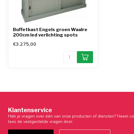
Buffetkast Engels groen Waalre
200cm led verlichting spots
€3.275,00
Klantenservice
Heb je vragen over één van onze producten of diensten? Neem co
lees de veelgestelde vragen door.