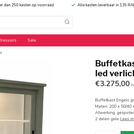
eer dan 250 kasten op voorraad
Alle kasten leverbaar in 135 RA
Dressoirs
Sale
ts
Buffetka
led verli
€3.275,00
In
Buffetkast Engels gr
Maten: 200 x 50/40 x
Afwerking: gespoten
2 delen gele
Lees m