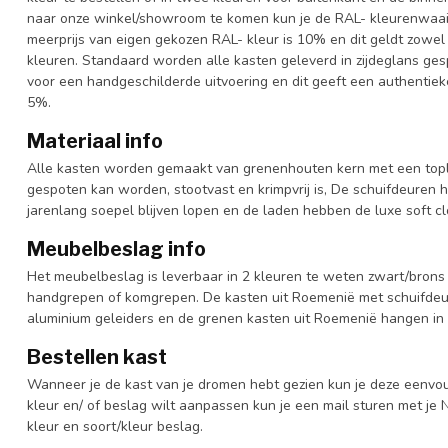
naar onze winkel/showroom te komen kun je de RAL- kleurenwaaier 
meerprijs van eigen gekozen RAL- kleur is 10% en dit geldt zowel
kleuren. Standaard worden alle kasten geleverd in zijdeglans gesp
voor een handgeschilderde uitvoering en dit geeft een authentieke
5%.
Materiaal info
Alle kasten worden gemaakt van grenenhouten kern met een topl
gespoten kan worden, stootvast en krimpvrij is, De schuifdeuren 
jarenlang soepel blijven lopen en de laden hebben de luxe soft clo
Meubelbeslag info
Het meubelbeslag is leverbaar in 2 kleuren te weten zwart/brons 
handgrepen of komgrepen. De kasten uit Roemenië met schuifdeur
aluminium geleiders en de grenen kasten uit Roemenië hangen in 
Bestellen kast
Wanneer je de kast van je dromen hebt gezien kun je deze eenvo
kleur en/ of beslag wilt aanpassen kun je een mail sturen met 
kleur en soort/kleur beslag.