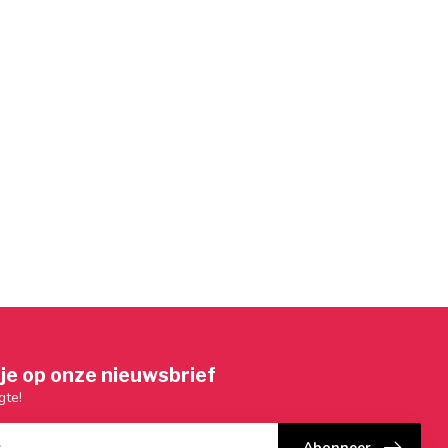
je op onze nieuwsbrief
gte!
Abonneer