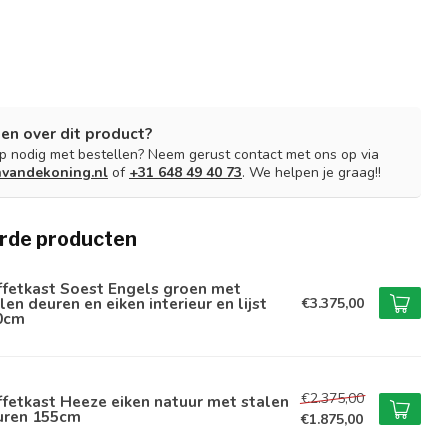
en over dit product?
lp nodig met bestellen? Neem gerust contact met ons op via
nvandekoning.nl
of
+31 648 49 40 73
. We helpen je graag!!
rde producten
ffetkast Soest Engels groen met
len deuren en eiken interieur en lijst
€3.375,00
0cm
€2.375,00
fetkast Heeze eiken natuur met stalen
uren 155cm
€1.875,00