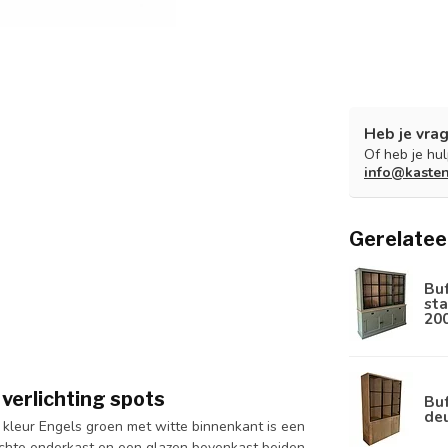
Heb je vrag
Of heb je hu
info@kaste
Gerelatee
Bu
sta
20
verlichting spots
Buf
de
 kleur Engels groen met witte binnenkant is een
ichte onderkast en een glazen bovenkast beiden