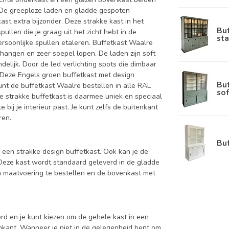
 De greeploze laden en gladde gespoten
t extra bijzonder. Deze strakke kast in het
Bu
llen die je graag uit het zicht hebt in de
sta
ersoonlijke spullen etaleren. Buffetkast Waalre
 hangen en zeer soepel lopen. De laden zijn soft
ndelijk. Door de led verlichting spots die dimbaar
 Deze Engels groen buffetkast met design
Bu
unt de buffetkast Waalre bestellen in alle RAL
sof
ze strakke buffetkast is daarmee uniek en speciaal
bij je interieur past. Je kunt zelfs de buitenkant
ren.
Bu
s een strakke design buffetkast. Ook kan je de
 Deze kast wordt standaard geleverd in de gladde
n maatvoering te bestellen en de bovenkast met
d en je kunt kiezen om de gehele kast in een
enkant. Wanneer je niet in de gelegenheid bent om