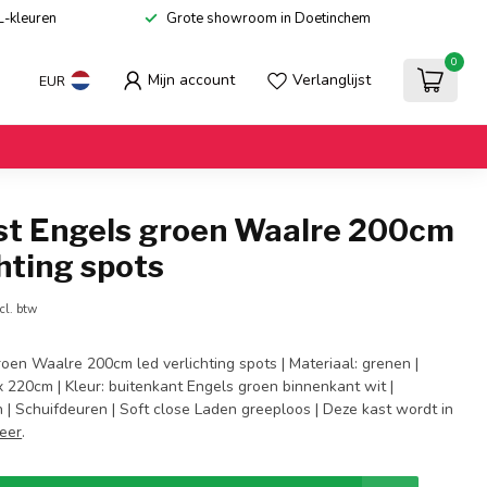
L-kleuren
Grote showroom in Doetinchem
0
Mijn account
Verlanglijst
EUR
st Engels groen Waalre 200cm
chting spots
cl. btw
oen Waalre 200cm led verlichting spots | Materiaal: grenen |
 220cm | Kleur: buitenkant Engels groen binnenkant wit |
 | Schuifdeuren | Soft close Laden greeploos | Deze kast wordt in
eer
.