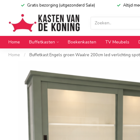
Gratis bezorging (uitgezonderd Sale)
Altijd m
Home
Buffetkasten
Boekenkasten
TV Meubels
Home
/
Buffetkast Engels groen Waalre 200cm led verlichting spo