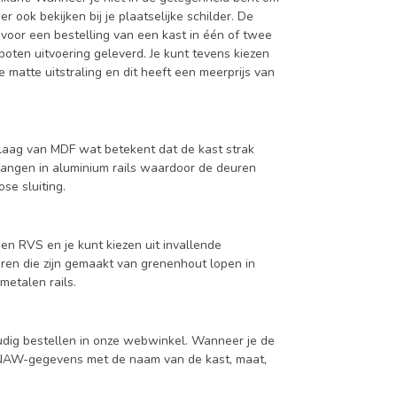
ook bekijken bij je plaatselijke schilder. De
 voor een bestelling van een kast in één of twee
oten uitvoering geleverd. Je kunt tevens kiezen
 matte uitstraling en dit heeft een meerprijs van
aag van MDF wat betekent dat de kast strak
hangen in aluminium rails waardoor de deuren
se sluiting.
en RVS en je kunt kiezen uit invallende
en die zijn gemaakt van grenenhout lopen in
metalen rails.
udig bestellen in onze webwinkel. Wanneer je de
je NAW-gegevens met de naam van de kast, maat,