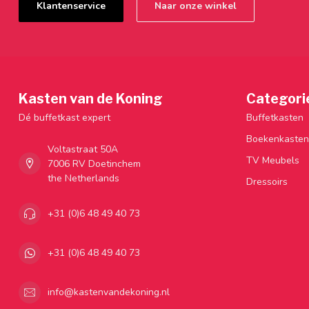
Klantenservice
Naar onze winkel
Kasten van de Koning
Categori
Dé buffetkast expert
Buffetkasten
Boekenkasten
Voltastraat 50A
TV Meubels
7006 RV Doetinchem
the Netherlands
Dressoirs
+31 (0)6 48 49 40 73
+31 (0)6 48 49 40 73
info@kastenvandekoning.nl