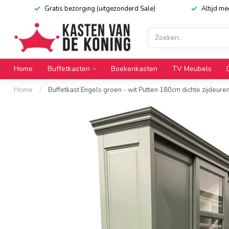
Gratis bezorging (uitgezonderd Sale)
Altijd m
Home
Buffetkasten
Boekenkasten
TV Meubels
Home
/
Buffetkast Engels groen - wit Putten 180cm dichte zijdeure