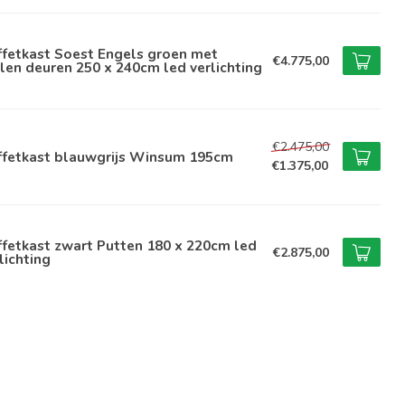
ffetkast Soest Engels groen met
€4.775,00
len deuren 250 x 240cm led verlichting
€2.475,00
ffetkast blauwgrijs Winsum 195cm
€1.375,00
fetkast zwart Putten 180 x 220cm led
€2.875,00
lichting