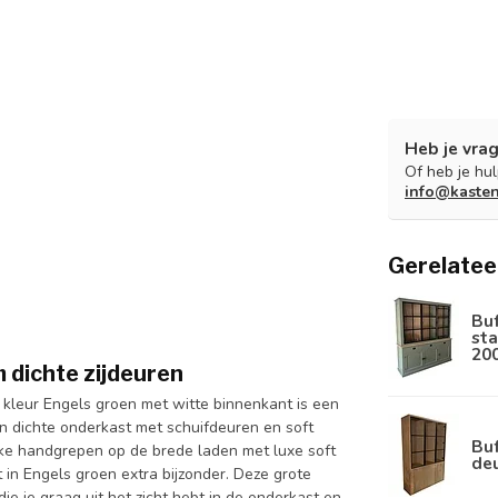
Heb je vrag
Of heb je hu
info@kaste
Gerelatee
Bu
sta
20
 dichte zijdeuren
e kleur Engels groen met witte binnenkant is een
n dichte onderkast met schuifdeuren en soft
Buf
kke handgrepen op de brede laden met luxe soft
de
in Engels groen extra bijzonder. Deze grote
ie je graag uit het zicht hebt in de onderkast en