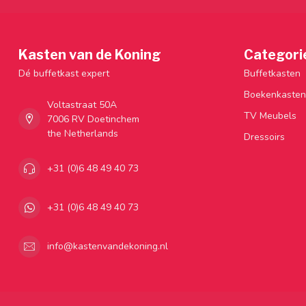
Kasten van de Koning
Categori
Dé buffetkast expert
Buffetkasten
Boekenkasten
Voltastraat 50A
TV Meubels
7006 RV Doetinchem
the Netherlands
Dressoirs
+31 (0)6 48 49 40 73
+31 (0)6 48 49 40 73
info@kastenvandekoning.nl