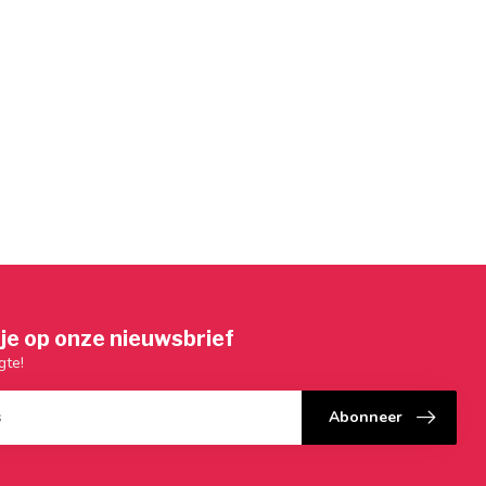
je op onze nieuwsbrief
gte!
Abonneer