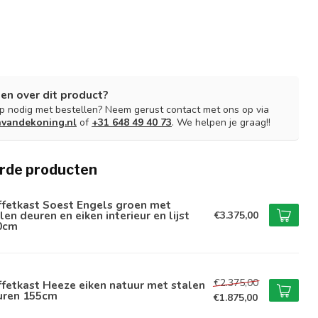
en over dit product?
lp nodig met bestellen? Neem gerust contact met ons op via
nvandekoning.nl
of
+31 648 49 40 73
. We helpen je graag!!
rde producten
ffetkast Soest Engels groen met
len deuren en eiken interieur en lijst
€3.375,00
0cm
€2.375,00
fetkast Heeze eiken natuur met stalen
uren 155cm
€1.875,00