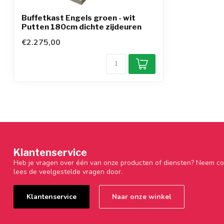
Buffetkast Engels groen - wit
Putten 180cm dichte zijdeuren
€2.275,00
Klantenservice
Heb je vragen over één van onze producten of diensten? Neem co
lees de veelgestelde vragen door.
Klantenservice
Naar onze winkel