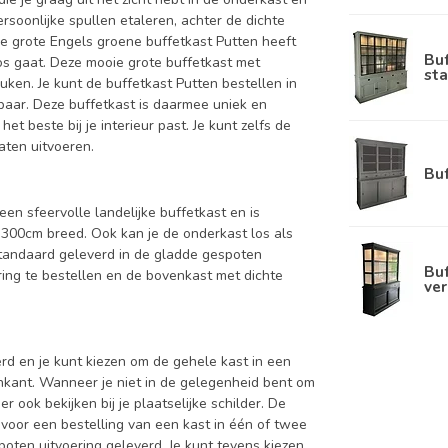
rsoonlijke spullen etaleren, achter de dichte
e grote Engels groene buffetkast Putten heeft
Bu
os gaat. Deze mooie grote buffetkast met
sta
uken. Je kunt de buffetkast Putten bestellen in
rbaar. Deze buffetkast is daarmee uniek en
et beste bij je interieur past. Je kunt zelfs de
aten uitvoeren.
Bu
een sfeervolle landelijke buffetkast en is
300cm breed. Ook kan je de onderkast los als
standaard geleverd in de gladde gespoten
Buf
ing te bestellen en de bovenkast met dichte
ver
d en je kunt kiezen om de gehele kast in een
enkant. Wanneer je niet in de gelegenheid bent om
ook bekijken bij je plaatselijke schilder. De
 voor een bestelling van een kast in één of twee
oten uitvoering geleverd. Je kunt tevens kiezen