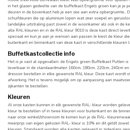
in het glazen gedeelte van de buffetkast Engels groen kan je je pe
deuren in de bovenkast heb je een zee aan extra opbergruimte.. D
schuifdeuren die op aluminium lopen wat zeer soepel en geruislo
landelijke uitstraling past zowel in de woonkamer als ook in de ke
alle RAL kleuren en in de RAL kleur 9010 is deze kast direct leve
speciaal en kun je aan je wensen aan passen Je kiest de kleur die h
buitenkant en binnenkant van deze kast in verschillende kleuren l
Buffetkastcollectie info
Het is je vast al opgevallen: de Engels groen Buffetkast Putten is 
leverbaar in de standaardmaten 160cm, 180cm. 220cm, 240cm en 
dressoir bestellen in elke gewenste RAL kleur. Deze kast wordt 
afwerking. Het is tevens mogelijk om op aanpassing aan maatvoer
zijkanten te bestellen.
Kleuren
Al onze kasten kunnen in elk gewenste RAL- kleur worden gelever
kleur te bestellen of in twee kleuren voor buitenkant en de binn
naar onze winkel/showroom te komen kun je de RAL- kleurenwaaier 
meerprijs van eigen gekozen RAL- kleur is 10% en dit geldt zowel
kleuren. Standaard worden alle kasten geleverd in zijdeglans gesp