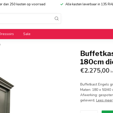
eer dan 250 kasten op voorraad
Alle kasten leverbaar in 135 RA
Dressoirs
Sale
n
Buffetkas
180cm di
€2.275,00
In
Buffetkast Engels gr
Maten: 180 x 50/40 x
Afwerking: gespoten 
geleverd,
Lees meer