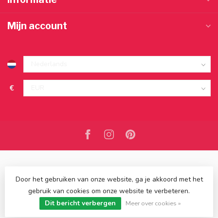
Mijn account
€
Door het gebruiken van onze website, ga je akkoord met het
gebruik van cookies om onze website te verbeteren.
© Copyright 2026 Kasten van de Koning
- Powered by
Lightspeed
Dit bericht verbergen
-
Lightspeed design
by
Dyvelopment
Meer over cookies »