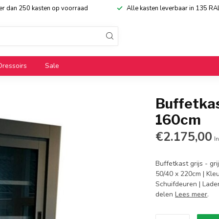
eer dan 250 kasten op voorraad
Alle kasten leverbaar in 135 RA
Dressoirs
Sale
Buffetkast
160cm
€2.175,00
In
Buffetkast grijs - gr
50/40 x 220cm | Kleu
Schuifdeuren | Lade
delen
Lees meer
.