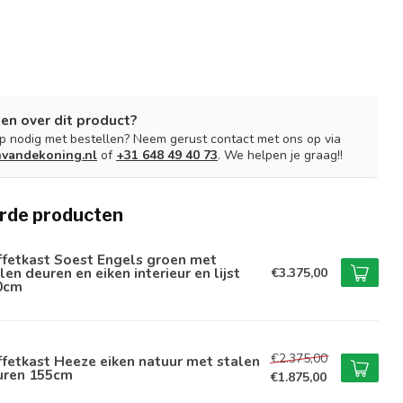
en over dit product?
lp nodig met bestellen? Neem gerust contact met ons op via
nvandekoning.nl
of
+31 648 49 40 73
. We helpen je graag!!
rde producten
ffetkast Soest Engels groen met
len deuren en eiken interieur en lijst
€3.375,00
0cm
€2.375,00
fetkast Heeze eiken natuur met stalen
uren 155cm
€1.875,00