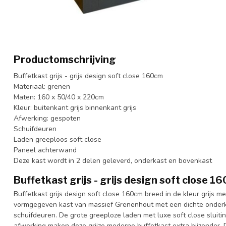
Productomschrijving
Buffetkast grijs - grijs design soft close 160cm
Materiaal: grenen
Maten: 160 x 50/40 x 220cm
Kleur: buitenkant grijs binnenkant grijs
Afwerking: gespoten
Schuifdeuren
Laden greeploos soft close
Paneel achterwand
Deze kast wordt in 2 delen geleverd, onderkast en bovenkast
Buffetkast grijs - grijs design soft close 1
Buffetkast grijs design soft close 160cm breed in de kleur grijs m
vormgegeven kast van massief Grenenhout met een dichte onderk
schuifdeuren. De grote greeploze laden met luxe soft close sluit
afwerking maken deze grijze moderne buffetkast extra bijzonder. D