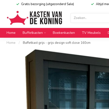
Gratis bezorging (uitgezonderd Sale)
Altijd m
Home
Buffetkasten
Boekenkasten
TV Meubels
Home
/
Buffetkast grijs - grijs design soft close 160cm