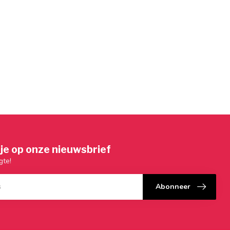
je op onze nieuwsbrief
gte!
Abonneer