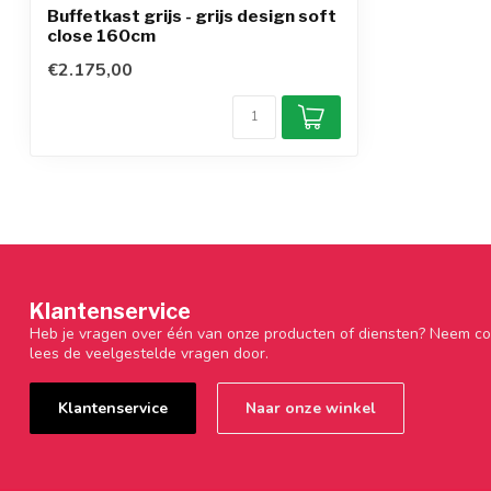
Buffetkast grijs - grijs design soft
close 160cm
€2.175,00
Klantenservice
Heb je vragen over één van onze producten of diensten? Neem co
lees de veelgestelde vragen door.
Klantenservice
Naar onze winkel