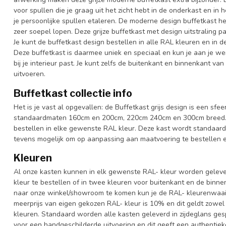
voor spullen die je graag uit het zicht hebt in de onderkast en in 
je persoonlijke spullen etaleren. De moderne design buffetkast he
zeer soepel lopen. Deze grijze buffetkast met design uitstraling 
Je kunt de buffetkast design bestellen in alle RAL kleuren en in d
Deze buffetkast is daarmee uniek en speciaal en kun je aan je we
bij je interieur past. Je kunt zelfs de buitenkant en binnenkant va
uitvoeren.
Buffetkast collectie info
Het is je vast al opgevallen: de Buffetkast grijs design is een sfee
standaardmaten 160cm en 200cm, 220cm 240cm en 300cm breed. Oo
bestellen in elke gewenste RAL kleur. Deze kast wordt standaard
tevens mogelijk om op aanpassing aan maatvoering te bestellen en
Kleuren
Al onze kasten kunnen in elk gewenste RAL- kleur worden gelever
kleur te bestellen of in twee kleuren voor buitenkant en de binn
naar onze winkel/showroom te komen kun je de RAL- kleurenwaaier 
meerprijs van eigen gekozen RAL- kleur is 10% en dit geldt zowel
kleuren. Standaard worden alle kasten geleverd in zijdeglans gesp
voor een handgeschilderde uitvoering en dit geeft een authentieke