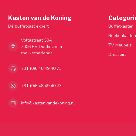
Kasten van de Koning
Categori
Dé buffetkast expert
Buffetkasten
Boekenkasten
Voltastraat 50A
TV Meubels
7006 RV Doetinchem
the Netherlands
Dressoirs
+31 (0)6 48 49 40 73
+31 (0)6 48 49 40 73
info@kastenvandekoning.nl