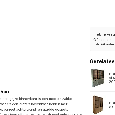
Heb je vrag
Of heb je hu
info@kaste
Gerelatee
Bu
sta
20
60cm
et een grijze binnenkant is een mooie strakke
Buf
ast en een glazen bovenkast beiden met
de
ing, paneel achterwand, en gladde gespoten
eze sfeervolle grijze kast biedt veel opbergruimte