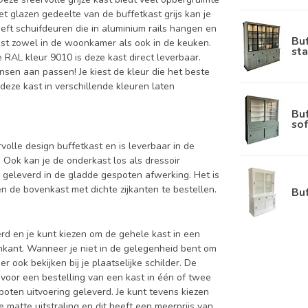
het glazen gedeelte van de buffetkast grijs kan je
eft schuifdeuren die in aluminium rails hangen en
Bu
past zowel in de woonkamer als ook in de keuken.
sta
e RAL kleur 9010 is deze kast direct leverbaar.
nsen aan passen! Je kiest de kleur die het beste
n deze kast in verschillende kleuren laten
Bu
sof
rvolle design buffetkast en is leverbaar in de
k kan je de onderkast los als dressoir
 geleverd in de gladde gespoten afwerking. Het is
 de bovenkast met dichte zijkanten te bestellen.
Bu
d en je kunt kiezen om de gehele kast in een
enkant. Wanneer je niet in de gelegenheid bent om
ook bekijken bij je plaatselijke schilder. De
 voor een bestelling van een kast in één of twee
oten uitvoering geleverd. Je kunt tevens kiezen
 matte uitstraling en dit heeft een meerprijs van