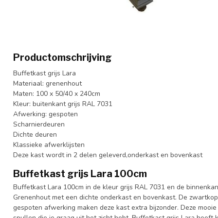
Productomschrijving
Buffetkast grijs Lara
Materiaal: grenenhout
Maten: 100 x 50/40 x 240cm
Kleur: buitenkant grijs RAL 7031
Afwerking: gespoten
Scharnierdeuren
Dichte deuren
Klassieke afwerklijsten
Deze kast wordt in 2 delen geleverd,onderkast en bovenkast
Buffetkast grijs Lara 100cm
Buffetkast Lara 100cm in de kleur grijs RAL 7031 en de binnenkant
Grenenhout met een dichte onderkast en bovenkast. De zwartkope
gespoten afwerking maken deze kast extra bijzonder. Deze mooie s
spullen die je graag uit het zicht hebt. Buffetkast grijs Lara heeft