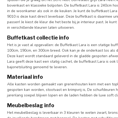
bovenkast en klassieke bolpoten. De buffetkast Lara is 240cm hoo
in de woonkamer als ook in de keuken. Je kunt de buffetkast Lara 
9010 is deze kast direct leverbaar. Deze buffetkast is daarmee u
passen! Je kiest de kleur die het beste bij je interieur past. Je ku
in verschillende kleuren laten uitvoeren.
Buffetkast collectie info
Het is je vast al opgevallen: de Buffetkast Lara is een statige bu
100cm, 190cm, en 300cm breed. Ook kan je de onderkast los als d
Deze kast wordt standaard geleverd in de gladde gespoten afwe
Lara geeft deze kast een statig cachet, de buffetkast Lara is ook
bajonetsluiting genoemd te leveren.
Materiaal info
Alle kasten worden gemaakt van grenenhouten kern met een topl
gespoten kan worden, stootvast en krimpvrij is, De schuifdeuren 
jarenlang soepel blijven lopen en de laden hebben de luxe soft clo
Meubelbeslag info
Het meubelbeslag is leverbaar in 3 kleuren te weten zwart, bron