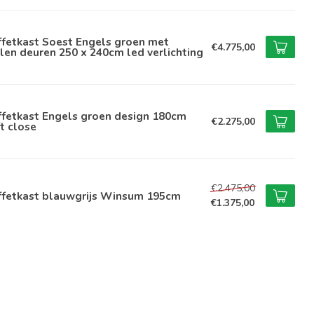
ffetkast Soest Engels groen met
€4.775,00
len deuren 250 x 240cm led verlichting
ffetkast Engels groen design 180cm
€2.275,00
t close
€2.475,00
ffetkast blauwgrijs Winsum 195cm
€1.375,00