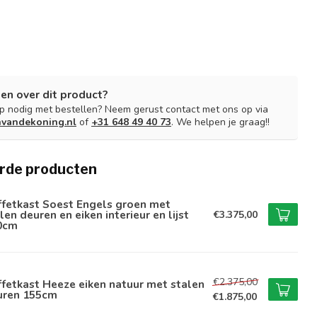
en over dit product?
lp nodig met bestellen? Neem gerust contact met ons op via
nvandekoning.nl
of
+31 648 49 40 73
. We helpen je graag!!
rde producten
ffetkast Soest Engels groen met
len deuren en eiken interieur en lijst
€3.375,00
0cm
€2.375,00
fetkast Heeze eiken natuur met stalen
uren 155cm
€1.875,00