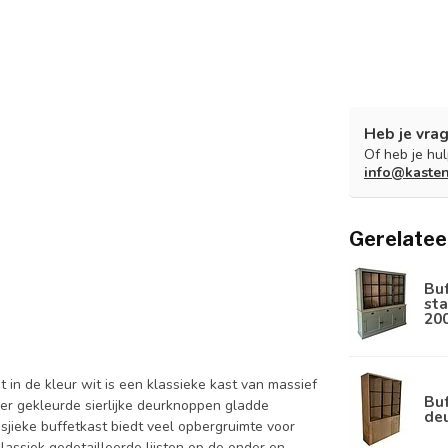
Heb je vrag
Of heb je hu
info@kaste
Gerelatee
Bu
sta
20
 in de kleur wit is een klassieke kast van massief
Buf
r gekleurde sierlijke deurknoppen gladde
de
jieke buffetkast biedt veel opbergruimte voor
 klassiek gedetailleerde lijsten op de onder en