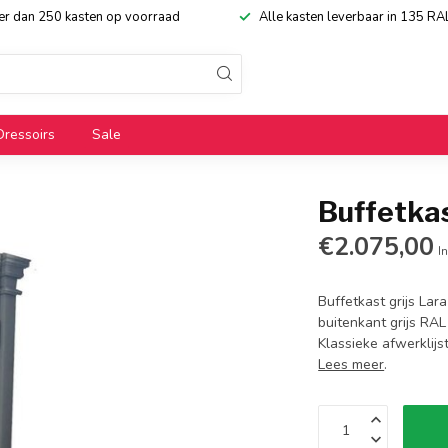
eer dan 250 kasten op voorraad
Alle kasten leverbaar in 135 RA
Dressoirs
Sale
Buffetkas
€2.075,00
In
Buffetkast grijs Lar
buitenkant grijs RAL
Klassieke afwerklijs
Lees meer
.