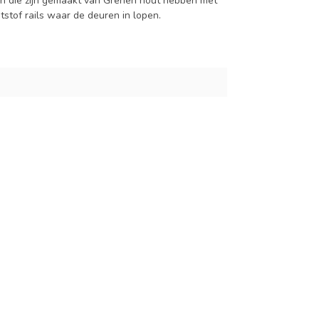
n die zijn gemaakt van Grenen hout hebben met
stof rails waar de deuren in lopen.