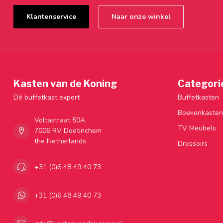
Klantenservice
Naar onze winkel
Kasten van de Koning
Categori
Dé buffetkast expert
Buffetkasten
Boekenkasten
Voltastraat 50A
TV Meubels
7006 RV Doetinchem
the Netherlands
Dressoirs
+31 (0)6 48 49 40 73
+31 (0)6 48 49 40 73