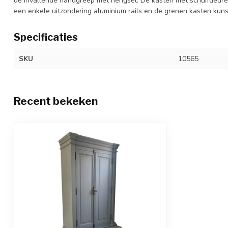
de invallende handgreep met hengsel. De kasten met schuifdeure
een enkele uitzondering aluminium rails en de grenen kasten kunst
Specificaties
SKU
10565
Recent bekeken