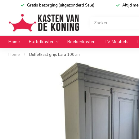
Gratis bezorging (uitgezonderd Sale)
Altijd m
Home
Buffetkasten
Boekenkasten
TV Meubels
Home
/
Buffetkast grijs Lara 100cm