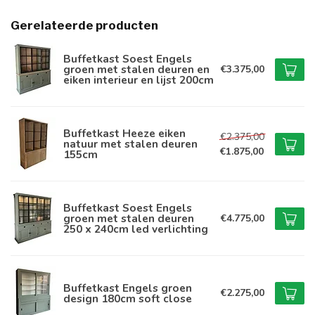
Gerelateerde producten
Buffetkast Soest Engels
groen met stalen deuren en
€3.375,00
eiken interieur en lijst 200cm
Buffetkast Heeze eiken
€2.375,00
natuur met stalen deuren
€1.875,00
155cm
Buffetkast Soest Engels
groen met stalen deuren
€4.775,00
250 x 240cm led verlichting
Buffetkast Engels groen
€2.275,00
design 180cm soft close