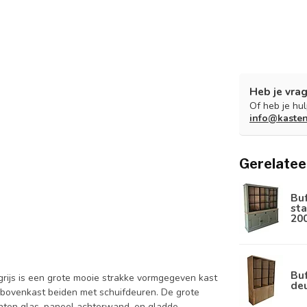
Heb je vrag
Of heb je hu
info@kaste
Gerelatee
Bu
sta
20
Buf
 grijs is een grote mooie strakke vormgegeven kast
de
bovenkast beiden met schuifdeuren. De grote
kanten glas, paneel achterwand, en gladde