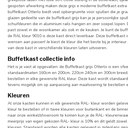
gespoten afwerking maken deze grijs e moderne buffetkast extra b
buffetkast Otterlo biedt veel opbergruimte voor spullen die je graa
glazen gedeelte van de buffetkast grijs kan je je persoonlijke sp
schuifdeuren die in aluminium rails hangen en zeer soepel lopen. 
past zowel in de woonkamer als ook in de keuken. Je kunt de buffe
de RAL kleur 9010 is deze kast direct leverbaar. Deze buffetkast 
wensen aan passen! Je kiest de kleur die het beste bij je interieur
van deze kast in verschillende kleuren laten uitvoeren.
Buffetkast collectie info
Het is je vast al opgevallen: de Buffetkast grijs Otterlo is een sf
standaardmaten 160cm en 200cm, 220cm 240cm en 300cm breed. Oo
bestellen in elke gewenste RAL kleur. Deze kast wordt standaard
tevens mogelijk om op aanpassing aan maatvoering te bestellen en
Kleuren
Al onze kasten kunnen in elk gewenste RAL- kleur worden gelever
kleur te bestellen of in twee kleuren voor buitenkant en de binn
naar onze winkel/showroom te komen kun je de RAL- kleurenwaaier 
meerprijs van eigen gekozen RAL- kleur is 10% en dit geldt zowel
kleuren. Standaard worden alle kasten geleverd in zijdeglans gesp