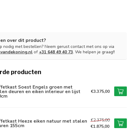
en over dit product?
lp nodig met bestellen? Neem gerust contact met ons op via
nvandekoning.nl
of
+31 648 49 40 73
. We helpen je graag!!
rde producten
ffetkast Soest Engels groen met
len deuren en eiken interieur en lijst
€3.375,00
0cm
€2.375,00
fetkast Heeze eiken natuur met stalen
uren 155cm
€1.875,00