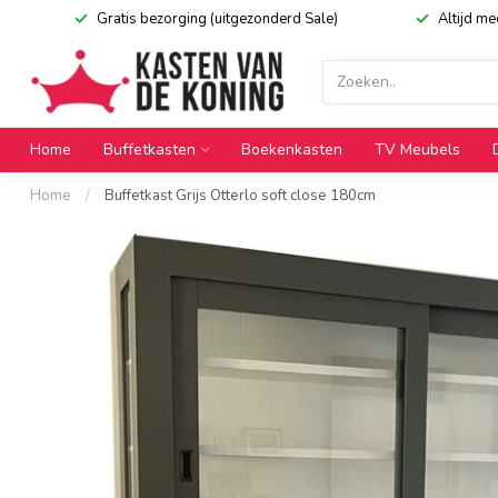
Gratis bezorging (uitgezonderd Sale)
Altijd m
Home
Buffetkasten
Boekenkasten
TV Meubels
Home
/
Buffetkast Grijs Otterlo soft close 180cm