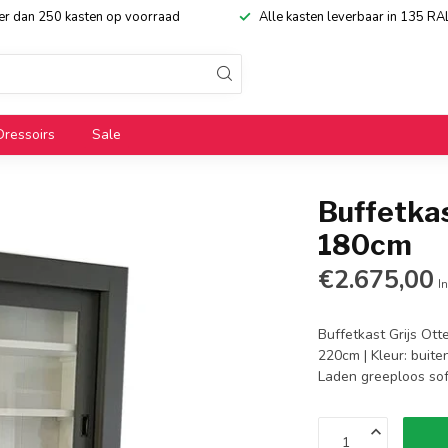
eer dan 250 kasten op voorraad
Alle kasten leverbaar in 135 RA
Dressoirs
Sale
Buffetkas
180cm
€2.675,00
In
Buffetkast Grijs Ott
220cm | Kleur: buite
Laden greeploos sof