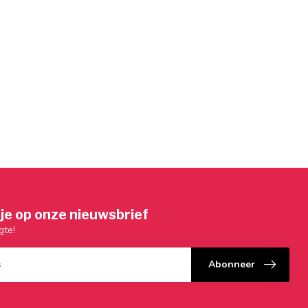
je op onze nieuwsbrief
gte!
Abonneer