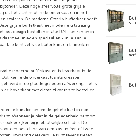
ijzonder. Deze hoge sfeervolle grote grijs e
g uit het zicht hebt in de onderkast en in het
Bu
ullen etaleren. De moderne Otterlo buffetkast heeft
sta
Deze grijs e buffetkast met moderne uitstraling
tkast design bestellen in alle RAL kleuren en in
is daarmee uniek en speciaal en kun je aan je
 past. Je kunt zelfs de buitenkant en binnenkant
Bu
sof
eervolle moderne buffetkast en is leverbaar in de
k kan je de onderkast los als dressoir
 geleverd in de gladde gespoten afwerking. Het is
Bu
 de bovenkast met dichte zijkanten te bestellen.
d en je kunt kiezen om de gehele kast in een
enkant. Wanneer je niet in de gelegenheid bent om
ook bekijken bij je plaatselijke schilder. De
 voor een bestelling van een kast in één of twee
oten uitvoering geleverd. Je kunt tevens kiezen