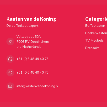
Kasten van de Koning
Categori
Dé buffetkast expert
Buffetkasten
Boekenkasten
Voltastraat 50A
TV Meubels
7006 RV Doetinchem
the Netherlands
Dressoirs
+31 (0)6 48 49 40 73
+31 (0)6 48 49 40 73
info@kastenvandekoning.nl