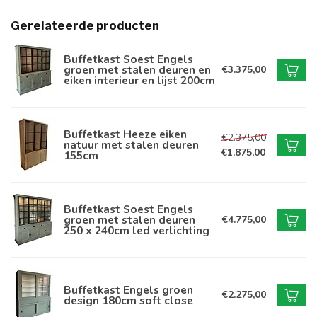
Gerelateerde producten
Buffetkast Soest Engels
groen met stalen deuren en
€3.375,00
eiken interieur en lijst 200cm
Buffetkast Heeze eiken
€2.375,00
natuur met stalen deuren
€1.875,00
155cm
Buffetkast Soest Engels
groen met stalen deuren
€4.775,00
250 x 240cm led verlichting
Buffetkast Engels groen
€2.275,00
design 180cm soft close