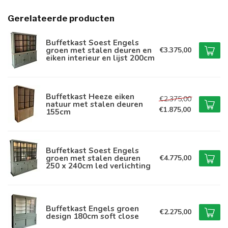
Gerelateerde producten
Buffetkast Soest Engels
groen met stalen deuren en
€3.375,00
eiken interieur en lijst 200cm
Buffetkast Heeze eiken
€2.375,00
natuur met stalen deuren
€1.875,00
155cm
Buffetkast Soest Engels
groen met stalen deuren
€4.775,00
250 x 240cm led verlichting
Buffetkast Engels groen
€2.275,00
design 180cm soft close