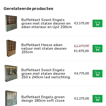
Gerelateerde producten
Buffetkast Soest Engels
groen met stalen deuren en
€3.375,00
eiken interieur en lijst 200cm
Buffetkast Heeze eiken
€2.375,00
natuur met stalen deuren
€1.875,00
155cm
Buffetkast Soest Engels
groen met stalen deuren
€4.775,00
250 x 240cm led verlichting
Buffetkast Engels groen
€2.275,00
design 180cm soft close