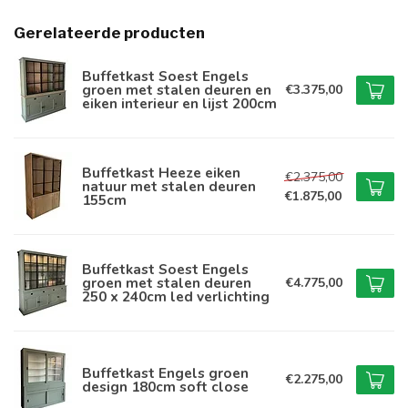
Gerelateerde producten
Buffetkast Soest Engels
groen met stalen deuren en
€3.375,00
eiken interieur en lijst 200cm
Buffetkast Heeze eiken
€2.375,00
natuur met stalen deuren
€1.875,00
155cm
Buffetkast Soest Engels
groen met stalen deuren
€4.775,00
250 x 240cm led verlichting
Buffetkast Engels groen
€2.275,00
design 180cm soft close