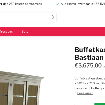
eer dan 250 kasten op voorraad
Alle kasten leverbaar in 135 RA
Dressoirs
Sale
Buffetkas
Bastiaa
€3.675,00
In
Buffetkast grijsbeig
x 50/35 x 210cm | Kl
gespoten | Bolle gla
g
Lees meer
.