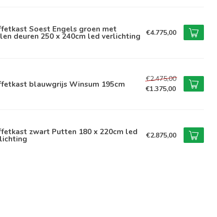
ffetkast Soest Engels groen met
€4.775,00
len deuren 250 x 240cm led verlichting
€2.475,00
ffetkast blauwgrijs Winsum 195cm
€1.375,00
fetkast zwart Putten 180 x 220cm led
€2.875,00
lichting