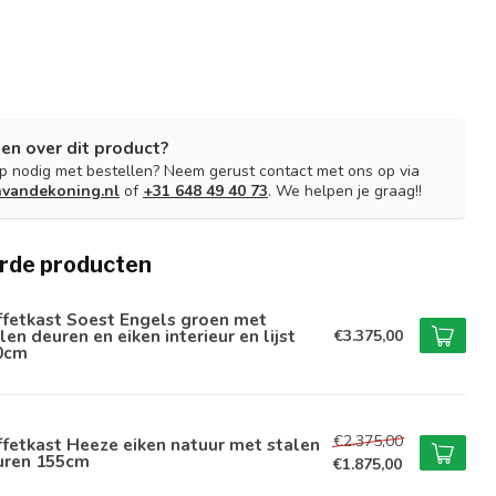
en over dit product?
lp nodig met bestellen? Neem gerust contact met ons op via
nvandekoning.nl
of
+31 648 49 40 73
. We helpen je graag!!
rde producten
ffetkast Soest Engels groen met
len deuren en eiken interieur en lijst
€3.375,00
0cm
€2.375,00
fetkast Heeze eiken natuur met stalen
uren 155cm
€1.875,00