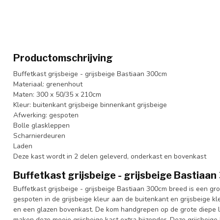
Productomschrijving
Buffetkast grijsbeige - grijsbeige Bastiaan 300cm
Materiaal: grenenhout
Maten: 300 x 50/35 x 210cm
Kleur: buitenkant grijsbeige binnenkant grijsbeige
Afwerking: gespoten
Bolle glaskleppen
Scharnierdeuren
Laden
Deze kast wordt in 2 delen geleverd, onderkast en bovenkast
Buffetkast grijsbeige - grijsbeige Bastiaa
Buffetkast grijsbeige - grijsbeige Bastiaan 300cm breed is een gr
gespoten in de grijsbeige kleur aan de buitenkant en grijsbeige 
en een glazen bovenkast. De kom handgrepen op de grote diepe l
maken deze mooie grijsbeige kast extra bijzonder. Deze grijsbeige k