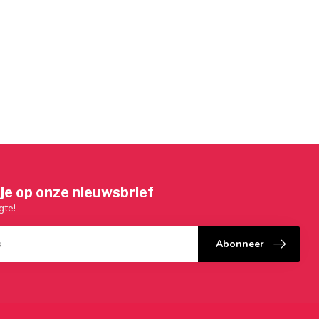
je op onze nieuwsbrief
gte!
Abonneer