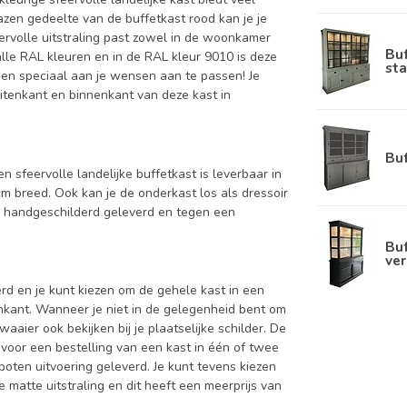
lazen gedeelte van de buffetkast rood kan je je
eervolle uitstraling past zowel in de woonkamer
Bu
alle RAL kleuren en in de RAL kleur 9010 is deze
sta
k en speciaal aan je wensen aan te passen! Je
 buitenkant en binnenkant van deze kast in
Bu
en sfeervolle landelijke buffetkast is leverbaar in
breed. Ook kan je de onderkast los als dressoir
d handgeschilderd geleverd en tegen een
Buf
ver
d en je kunt kiezen om de gehele kast in een
enkant. Wanneer je niet in de gelegenheid bent om
aier ook bekijken bij je plaatselijke schilder. De
 voor een bestelling van een kast in één of twee
oten uitvoering geleverd. Je kunt tevens kiezen
 matte uitstraling en dit heeft een meerprijs van