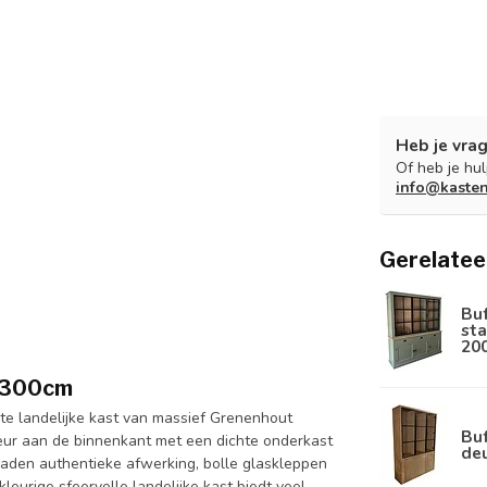
Heb je vrag
Of heb je hu
info@kaste
Gerelatee
Bu
sta
20
n 300cm
ote landelijke kast van massief Grenenhout
Buf
kleur aan de binnenkant met een dichte onderkast
de
aden authentieke afwerking, bolle glaskleppen
leurige sfeervolle landelijke kast biedt veel