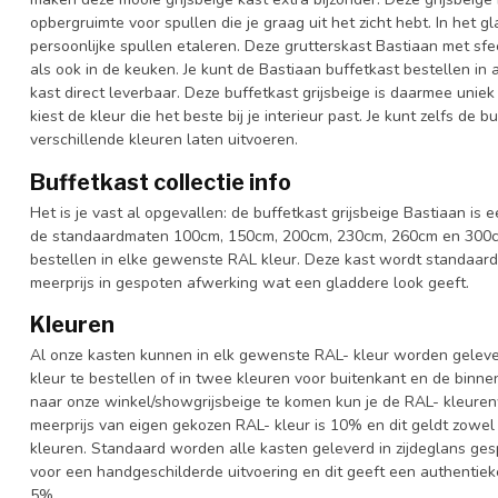
opbergruimte voor spullen die je graag uit het zicht hebt. In het g
persoonlijke spullen etaleren. Deze grutterskast Bastiaan met sf
als ook in de keuken. Je kunt de Bastiaan buffetkast bestellen in 
kast direct leverbaar. Deze buffetkast grijsbeige is daarmee unie
kiest de kleur die het beste bij je interieur past. Je kunt zelfs de
verschillende kleuren laten uitvoeren.
Buffetkast collectie info
Het is je vast al opgevallen: de buffetkast grijsbeige Bastiaan is e
de standaardmaten 100cm, 150cm, 200cm, 230cm, 260cm en 300cm 
bestellen in elke gewenste RAL kleur. Deze kast wordt standaar
meerprijs in gespoten afwerking wat een gladdere look geeft.
Kleuren
Al onze kasten kunnen in elk gewenste RAL- kleur worden gelever
kleur te bestellen of in twee kleuren voor buitenkant en de binn
naar onze winkel/showgrijsbeige te komen kun je de RAL- kleurenwa
meerprijs van eigen gekozen RAL- kleur is 10% en dit geldt zowel
kleuren. Standaard worden alle kasten geleverd in zijdeglans gesp
voor een handgeschilderde uitvoering en dit geeft een authentieke
5%.