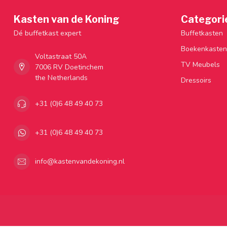
Kasten van de Koning
Categori
Dé buffetkast expert
Buffetkasten
Boekenkasten
Voltastraat 50A
TV Meubels
7006 RV Doetinchem
the Netherlands
Dressoirs
+31 (0)6 48 49 40 73
+31 (0)6 48 49 40 73
info@kastenvandekoning.nl