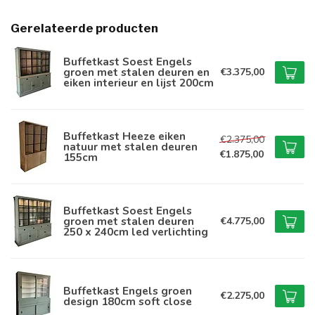
Gerelateerde producten
Buffetkast Soest Engels
groen met stalen deuren en
€3.375,00
eiken interieur en lijst 200cm
Buffetkast Heeze eiken
€2.375,00
natuur met stalen deuren
€1.875,00
155cm
Buffetkast Soest Engels
groen met stalen deuren
€4.775,00
250 x 240cm led verlichting
Buffetkast Engels groen
€2.275,00
design 180cm soft close