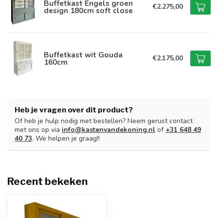
Buffetkast Engels groen
€2.275,00
design 180cm soft close
Buffetkast wit Gouda
€2.175,00
160cm
Heb je vragen over dit product?
Of heb je hulp nodig met bestellen? Neem gerust contact
met ons op via
info@kastenvandekoning.nl
of
+31 648 49
40 73
. We helpen je graag!!
Recent bekeken