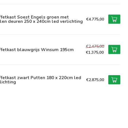
ffetkast Soest Engels groen met
€4.775,00
len deuren 250 x 240cm led verlichting
€2.475,00
ffetkast blauwgrijs Winsum 195cm
€1.375,00
fetkast zwart Putten 180 x 220cm led
€2.875,00
lichting