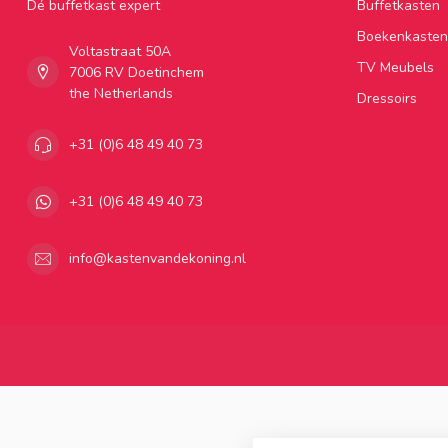
Dé buffetkast expert
Buffetkasten
Boekenkasten
Voltastraat 50A
TV Meubels
7006 RV Doetinchem
the Netherlands
Dressoirs
+31 (0)6 48 49 40 73
+31 (0)6 48 49 40 73
info@kastenvandekoning.nl