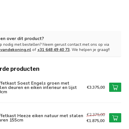
en over dit product?
lp nodig met bestellen? Neem gerust contact met ons op via
nvandekoning.nl
of
+31 648 49 40 73
. We helpen je graag!!
rde producten
ffetkast Soest Engels groen met
len deuren en eiken interieur en lijst
€3.375,00
0cm
€2.375,00
fetkast Heeze eiken natuur met stalen
uren 155cm
€1.875,00