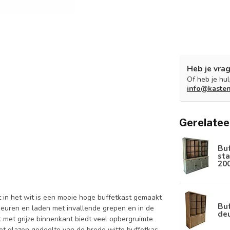
Heb je vrag
Of heb je hu
info@kaste
Gerelatee
Bu
sta
20
t in het wit is een mooie hoge buffetkast gemaakt
Buf
euren en laden met invallende grepen en in de
de
t met grijze binnenkant biedt veel opbergruimte
 het glazen gedeelte van de brede witte buffetkas