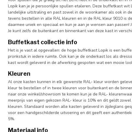
Lopik kan je je persoonlijke spullen etaleren. Deze buffetkast wit
landelijke uitstraling en past zowel in de woonkamer als ook in d
tevens bestellen in alle RAL kleuren en in de RAL kleur 9010 is de
daarmee uniek en speciaal en kun je aan je wensen aan passen! Je k
Je kunt zelfs de buitenkant en binnenkant van deze kast in versch
Buffetkast collectie info
Het is je vast al opgevallen: de hoge buffetkast Lopik is een buffe
pronkstuk in iedere ruimte. Ook kan je de onderkast los als dress
kast wordt geleverd in de afwerking gespoten wat een mooie look
Kleuren
Al onze kasten kunnen in elk gewenste RAL- kleur worden gelever
kleur te bestellen of in twee kleuren voor buitenkant en de binn
naar onze winkel/showroom te komen kun je de RAL- kleurenwaaier 
meerprijs van eigen gekozen RAL- kleur is 10% en dit geldt zowel
kleuren. Standaard worden alle kasten geleverd in zijdeglans gesp
voor een handgeschilderde uitvoering en dit geeft een authentieke
5%.
Materiaal info