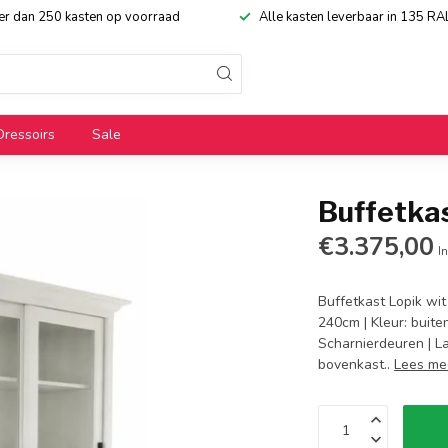
eer dan 250 kasten op voorraad
Alle kasten leverbaar in 135 RA
Dressoirs
Sale
Buffetka
€3.375,00
In
Buffetkast Lopik wit
240cm | Kleur: buite
Scharnierdeuren | La
bovenkast..
Lees me