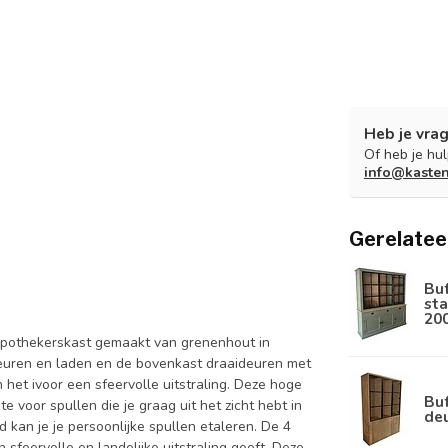
Heb je vrag
Of heb je hu
info@kaste
Gerelatee
Bu
sta
20
 apothekerskast gemaakt van grenenhout in
euren en laden en de bovenkast draaideuren met
 het ivoor een sfeervolle uitstraling. Deze hoge
Buf
e voor spullen die je graag uit het zicht hebt in
de
 kan je je persoonlijke spullen etaleren. De 4
sfeervolle en landelijke uitstraling geeft. Deze