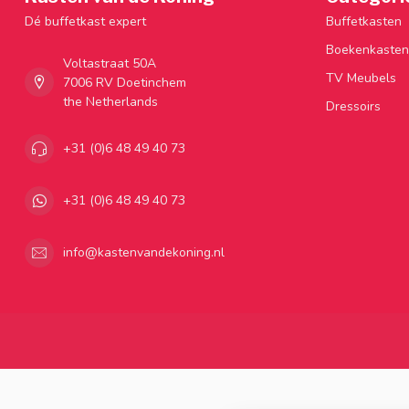
Dé buffetkast expert
Buffetkasten
Boekenkasten
Voltastraat 50A
TV Meubels
7006 RV Doetinchem
the Netherlands
Dressoirs
+31 (0)6 48 49 40 73
+31 (0)6 48 49 40 73
info@kastenvandekoning.nl