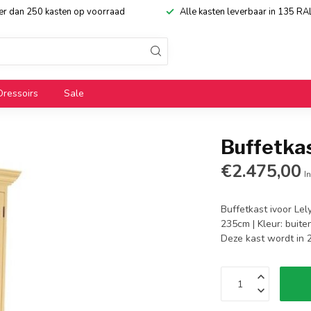
eer dan 250 kasten op voorraad
Alle kasten leverbaar in 135 RA
Dressoirs
Sale
Buffetkas
€2.475,00
In
Buffetkast ivoor Lel
235cm | Kleur: buite
Deze kast wordt in 