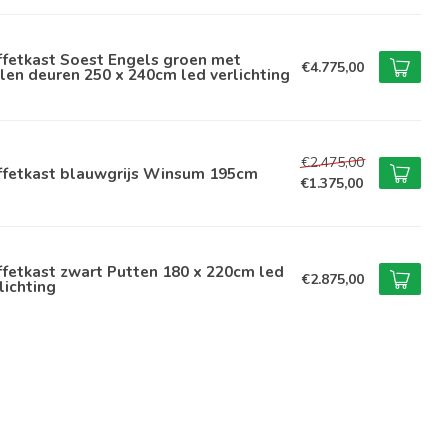
ffetkast Soest Engels groen met
€4.775,00
len deuren 250 x 240cm led verlichting
€2.475,00
ffetkast blauwgrijs Winsum 195cm
€1.375,00
fetkast zwart Putten 180 x 220cm led
€2.875,00
lichting