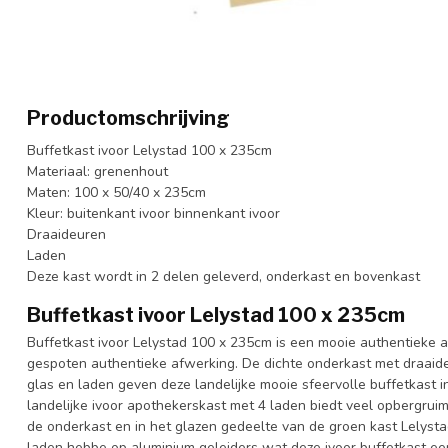
Productomschrijving
Buffetkast ivoor Lelystad 100 x 235cm
Materiaal: grenenhout
Maten: 100 x 50/40 x 235cm
Kleur: buitenkant ivoor binnenkant ivoor
Draaideuren
Laden
Deze kast wordt in 2 delen geleverd, onderkast en bovenkast
Buffetkast ivoor Lelystad 100 x 235cm
Buffetkast ivoor Lelystad 100 x 235cm is een mooie authentieke
gespoten authentieke afwerking. De dichte onderkast met draaid
glas en laden geven deze landelijke mooie sfeervolle buffetkast in
landelijke ivoor apothekerskast met 4 laden biedt veel opbergruimt
de onderkast en in het glazen gedeelte van de groen kast Lelystad
laden hebbe op aluminium geleiders wat deze ivoor buffetkast een 