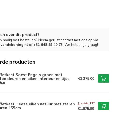
en over dit product?
lp nodig met bestellen? Neem gerust contact met ons op via
nvandekoning.nl
of
+31 648 49 40 73
. We helpen je graag!!
rde producten
ffetkast Soest Engels groen met
len deuren en eiken interieur en lijst
€3.375,00
0cm
€2.375,00
fetkast Heeze eiken natuur met stalen
uren 155cm
€1.875,00