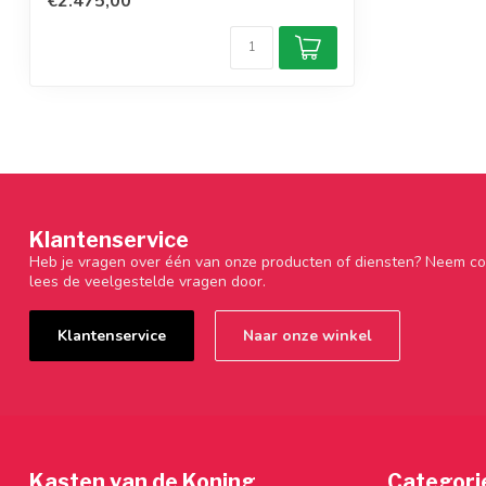
€2.475,00
Klantenservice
Heb je vragen over één van onze producten of diensten? Neem co
lees de veelgestelde vragen door.
Klantenservice
Naar onze winkel
Kasten van de Koning
Categori