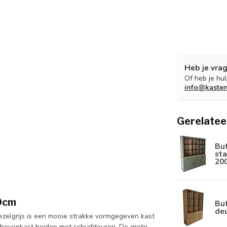
Heb je vrag
Of heb je hu
info@kaste
Gerelatee
Bu
sta
20
60cm
Buf
de
iezelgrijs is een mooie strakke vormgegeven kast
bovenkast beiden met schuifdeuren. De grote