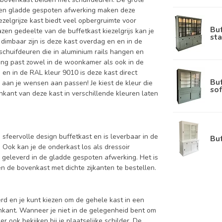
, en gladde gespoten afwerking maken deze
ezelgrijze kast biedt veel opbergruimte voor
Bu
lazen gedeelte van de buffetkast kiezelgrijs kan je
sta
 dimbaar zijn is deze kast overdag en en in de
chuifdeuren die in aluminium rails hangen en
aling past zowel in de woonkamer als ook in de
 en in de RAL kleur 9010 is deze kast direct
Bu
 aan je wensen aan passen! Je kiest de kleur die
sof
nenkant van deze kast in verschillende kleuren laten
n sfeervolle design buffetkast en is leverbaar in de
Bu
k kan je de onderkast los als dressoir
 geleverd in de gladde gespoten afwerking. Het is
 de bovenkast met dichte zijkanten te bestellen.
d en je kunt kiezen om de gehele kast in een
enkant. Wanneer je niet in de gelegenheid bent om
ook bekijken bij je plaatselijke schilder. De