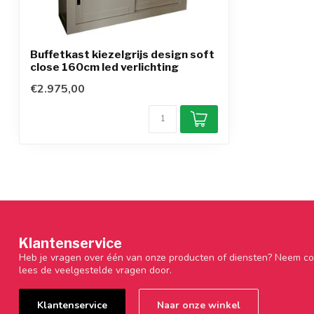
Buffetkast kiezelgrijs design soft
close 160cm led verlichting
€2.975,00
Klantenservice
Heb je vragen over één van onze producten of diensten? Neem co
lees de veelgestelde vragen door.
Klantenservice
Naar onze winkel