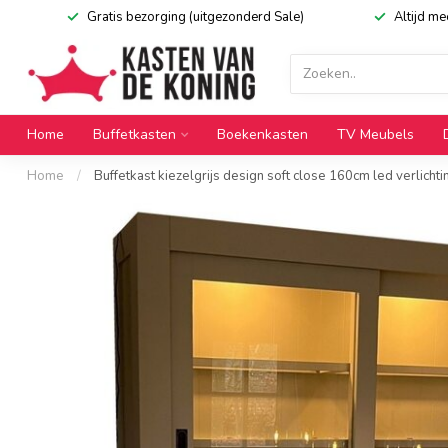
Gratis bezorging (uitgezonderd Sale)
Altijd m
Home
Buffetkasten
Boekenkasten
TV Meubels
Home
/
Buffetkast kiezelgrijs design soft close 160cm led verlichti