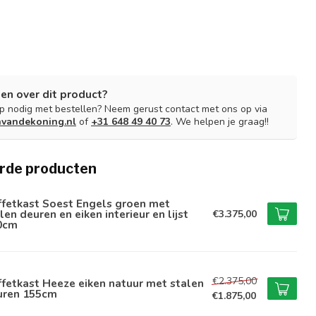
en over dit product?
lp nodig met bestellen? Neem gerust contact met ons op via
nvandekoning.nl
of
+31 648 49 40 73
. We helpen je graag!!
rde producten
ffetkast Soest Engels groen met
len deuren en eiken interieur en lijst
€3.375,00
0cm
€2.375,00
fetkast Heeze eiken natuur met stalen
uren 155cm
€1.875,00