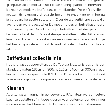
greeploze laden met luxe soft close sluiting, paneel achterwand
kiezelgrijze moderne buffetkast extra bijzonder. Deze sfeervolle ki
spullen die je graag uit het zicht hebt in de onderkast en in het g
je persoonlijke spullen etaleren. Door de led verlichting spots die
avond een ware eyecatcher De moderne design buffetkast heeft s
zeer soepel lopen. Deze kiezelgrijze buffetkast met design uitstr
keuken. Je kunt de buffetkast design bestellen in alle RAL kleuren
leverbaar. Deze buffetkast is daarmee uniek en speciaal en kun je
het beste bij je interieur past. Je kunt zelfs de buitenkant en bin
uitvoeren.
Buffetkast collectie info
Het is je vast al opgevallen: de Buffetkast kiezelgrijs design is ee
standaardmaten 160cm en 200cm, 220cm 240cm en 300cm breed. Oo
bestellen in elke gewenste RAL kleur. Deze kast wordt standaard
tevens mogelijk om op aanpassing aan maatvoering te bestellen en
Kleuren
Al onze kasten kunnen in elk gewenste RAL- kleur worden gelever
kleur te bestellen of in twee kleuren voor buitenkant en de binn
naar onze winkel/showroom te komen kun je de RAL- kleurenwaaier 