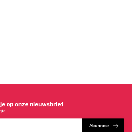
je op onze nieuwsbrief
gte!
Abonneer