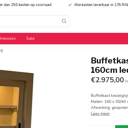
eer dan 250 kasten op voorraad
Alle kasten leverbaar in 135 RA
Dressoirs
Sale
ng
Buffetkas
160cm led
€2.975,00
In
Buffetkast kiezelgrij
Maten: 160 x 50/40 x 
Afwerking: gespoten
Lees meer
.