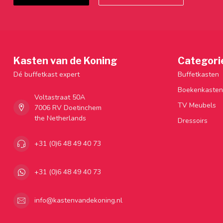
Kasten van de Koning
Categori
Dé buffetkast expert
Buffetkasten
Boekenkasten
Voltastraat 50A
TV Meubels
7006 RV Doetinchem
the Netherlands
Dressoirs
+31 (0)6 48 49 40 73
+31 (0)6 48 49 40 73
info@kastenvandekoning.nl