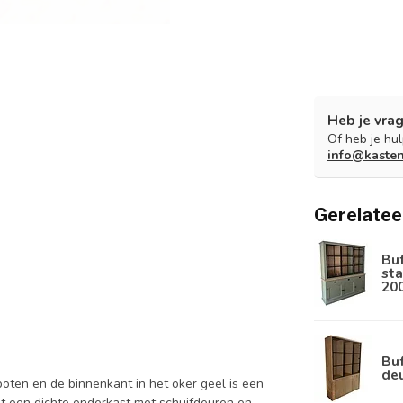
Heb je vrag
Of heb je hu
info@kaste
Gerelatee
Bu
sta
20
Buf
de
poten en de binnenkant in het oker geel is een
et een dichte onderkast met schuifdeuren en