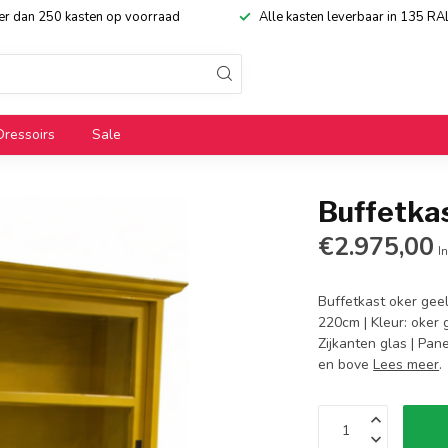
eer dan 250 kasten op voorraad
Alle kasten leverbaar in 135 RA
Dressoirs
Sale
Buffetka
€2.975,00
In
Buffetkast oker geel
220cm | Kleur: oker 
Zijkanten glas | Pa
en bove
Lees meer
.