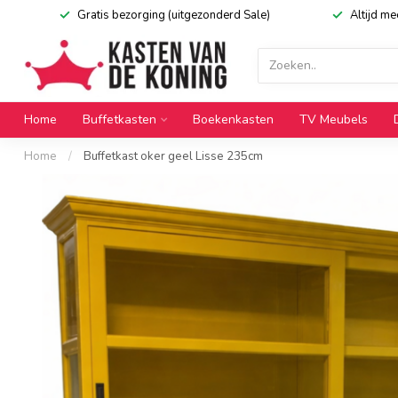
Gratis bezorging (uitgezonderd Sale)
Altijd m
Home
Buffetkasten
Boekenkasten
TV Meubels
Home
/
Buffetkast oker geel Lisse 235cm