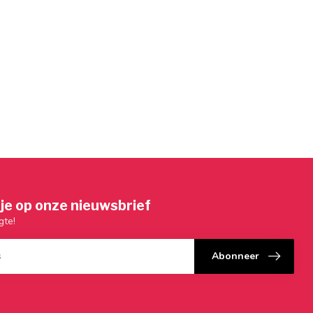
je op onze nieuwsbrief
gte!
Abonneer