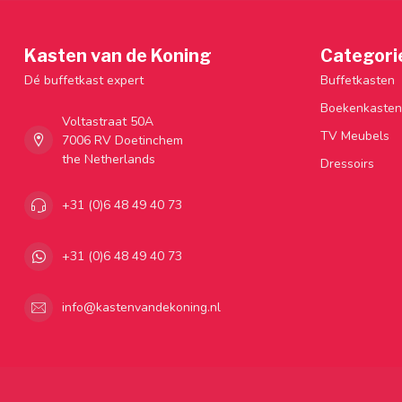
Kasten van de Koning
Categori
Dé buffetkast expert
Buffetkasten
Boekenkasten
Voltastraat 50A
TV Meubels
7006 RV Doetinchem
the Netherlands
Dressoirs
+31 (0)6 48 49 40 73
+31 (0)6 48 49 40 73
info@kastenvandekoning.nl