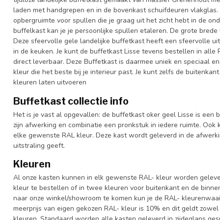
laden met handgrepen en in de bovenkast schuifdeuren vlakglas. 
opbergruimte voor spullen die je graag uit het zicht hebt in de on
buffelkast kan je je persoonlijke spullen etaleren. De grote bred
Deze sfeervolle gele landelijke buffetkast heeft een sfeervolle u
in de keuken. Je kunt de buffetkast Lisse tevens bestellen in alle
direct leverbaar. Deze Buffetkast is daarmee uniek en speciaal en
kleur die het beste bij je interieur past. Je kunt zelfs de buitenka
kleuren laten uitvoeren
Buffetkast collectie info
Het is je vast al opgevallen: de buffetkast oker geel Lisse is een 
zijn afwerking en combinatie een pronkstuk in iedere ruimte. Ook k
elke gewenste RAL kleur. Deze kast wordt geleverd in de afwerk
uitstraling geeft.
Kleuren
Al onze kasten kunnen in elk gewenste RAL- kleur worden gelever
kleur te bestellen of in twee kleuren voor buitenkant en de binn
naar onze winkel/showroom te komen kun je de RAL- kleurenwaaier 
meerprijs van eigen gekozen RAL- kleur is 10% en dit geldt zowel
kleuren. Standaard worden alle kasten geleverd in zijdeglans gesp