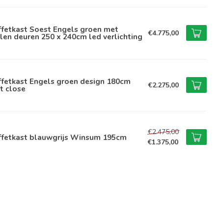
ffetkast Soest Engels groen met
€4.775,00
len deuren 250 x 240cm led verlichting
ffetkast Engels groen design 180cm
€2.275,00
t close
€2.475,00
ffetkast blauwgrijs Winsum 195cm
€1.375,00