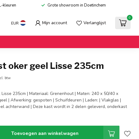
L-kleuren
Grote showroom in Doetinchem
0
Mijn account
Verlanglijst
EUR
st oker geel Lisse 235cm
cl. btw
 Lisse 235cm | Materiaal: Grenenhout | Maten: 240 x 50/40 x
geel | Afwerking: gespoten | Schuifdeuren | Laden: | Vlakglas |
neel achterwand | Deze kast wordt in 2 delen geleverd, onderkast
Toevoegen aan winkelwagen