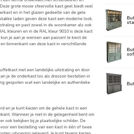
Deze grote mooie sfeervolle kast geel biedt veel
derkast en in het glazen gedeelte van de gele
Bu
e vlakke laden geven deze kast een moderne look.
sta
itstraling en past zowel in de woonkamer als ook
 RAL kleuren en in de RAL kleur 9010 is deze kast
 kun je aan je wensen aan passen! Je kiest de
nt en binnenkant van deze kast in verschillende
Bu
sof
buffetkast met een landelijke uitstraling en door
an je de onderkast los als dressoir bestellen in
ing gespoten wat een landelijke en authentieke
Bu
d en je kunt kiezen om de gehele kast in een
enkant. Wanneer je niet in de gelegenheid bent om
ook bekijken bij je plaatselijke schilder. De
 voor een bestelling van een kast in één of twee
oten uitvoering geleverd. Je kunt tevens kiezen