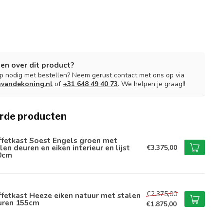
en over dit product?
lp nodig met bestellen? Neem gerust contact met ons op via
nvandekoning.nl
of
+31 648 49 40 73
. We helpen je graag!!
rde producten
ffetkast Soest Engels groen met
len deuren en eiken interieur en lijst
€3.375,00
0cm
€2.375,00
fetkast Heeze eiken natuur met stalen
uren 155cm
€1.875,00