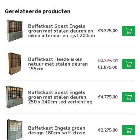
Gerelateerde producten
Buffetkast Soest Engels
groen met stalen deuren en
€3.375,00
eiken interieur en lijst 200cm
Buffetkast Heeze eiken
€2.375,00
natuur met stalen deuren
€1.875,00
155cm
Buffetkast Soest Engels
groen met stalen deuren
€4.775,00
250 x 240cm led verlichting
Buffetkast Engels groen
€2.275,00
design 180cm soft close