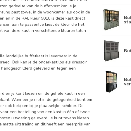
lazen gedeelte van de buffetkast kan je je
straling past zowel in de woonkamer als ook in de
Bu
en en in de RAL kleur 9010 is deze kast direct
sta
nsen aan te passen! Je kiest de kleur die het
ant van deze kast in verschillende kleuren laten
Bu
le landelijke buffetkast is leverbaar in de
ed. Ook kan je de onderkast los als dressoir
d handgeschilderd geleverd en tegen een
Buf
ver
d en je kunt kiezen om de gehele kast in een
enkant. Wanneer je niet in de gelegenheid bent om
ook bekijken bij je plaatselijke schilder. De
 voor een bestelling van een kast in één of twee
oten uitvoering geleverd. Je kunt tevens kiezen
 matte uitstraling en dit heeft een meerprijs van