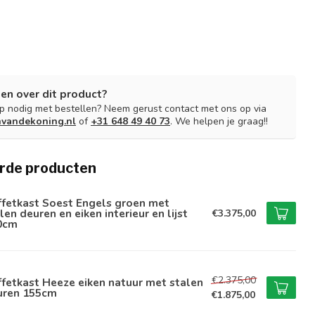
en over dit product?
lp nodig met bestellen? Neem gerust contact met ons op via
nvandekoning.nl
of
+31 648 49 40 73
. We helpen je graag!!
rde producten
ffetkast Soest Engels groen met
len deuren en eiken interieur en lijst
€3.375,00
0cm
€2.375,00
fetkast Heeze eiken natuur met stalen
uren 155cm
€1.875,00