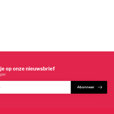
je op onze nieuwsbrief
gte!
Abonneer