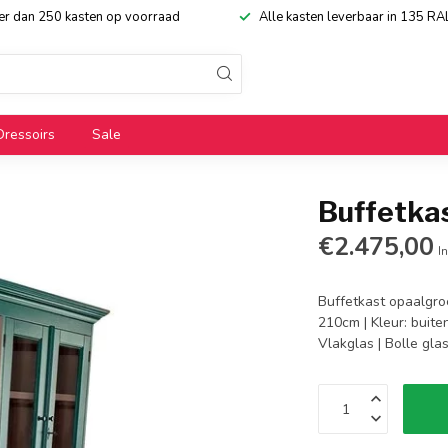
eer dan 250 kasten op voorraad
Alle kasten leverbaar in 135 RA
Dressoirs
Sale
Buffetka
€2.475,00
In
Buffetkast opaalgro
210cm | Kleur: buit
Vlakglas | Bolle gla