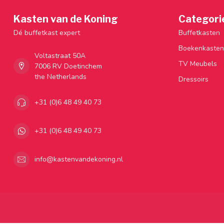
Kasten van de Koning
Categori
Dé buffetkast expert
Buffetkasten
Boekenkasten
Voltastraat 50A
TV Meubels
7006 RV Doetinchem
the Netherlands
Dressoirs
+31 (0)6 48 49 40 73
+31 (0)6 48 49 40 73
info@kastenvandekoning.nl