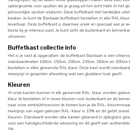
opbergruimte voor spullen die je graag uit het zicht hebt. In het g
persoonlijke spullen etaleren. Deze buffetkast met landelijke uit
keuken. Je kunt de Bastiaan buffetkast bestellen in alle RAL kleur
leverbaar. Deze buffetkast is daarmee uniek en speciaal aan je we
beste bij je interieur past. Je kunt zelfs de buitenkant en binnenk
uitvoeren.
Buffetkast collectie info
Het is je vast al opgevallen: de buffetkast Bastiaan is een sfeervol
standaardmaten 100cm, 150cm, 200cm, 230cm, 260cm en 300cm bre
bestellen in elke gewenste RAL kleur. Deze kast wordt standaar
meerprijs in gespoten afwerking wat een gladdere look geeft.
Kleuren
Al onze kasten kunnen in elk gewenste RAL- kleur worden gelever
kleur te bestellen of in twee kleuren voor buitenkant en de binn
naar onze winkel/showroom te komen kun je de RAL- kleurenwaaier 
meerprijs van eigen gekozen RAL- kleur is 10% en dit geldt zowel
kleuren. Standaard worden alle kasten geleverd in zijdeglans gesp
voor een handgeschilderde uitvoering en dit geeft een authentieke
5%.