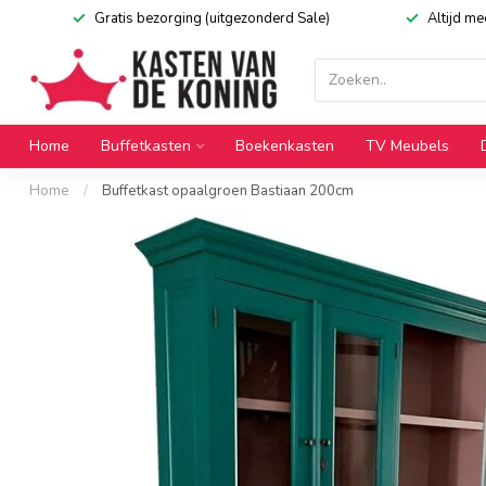
Gratis bezorging (uitgezonderd Sale)
Altijd m
Home
Buffetkasten
Boekenkasten
TV Meubels
Home
/
Buffetkast opaalgroen Bastiaan 200cm