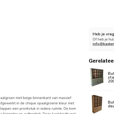
Heb je vrag
Of heb je hu
info@kaste
Gerelatee
Bu
sta
20
paalgroen met beige binnenkant van massief
Buf
fgewerkt in de chique opaalgroene kleur met
de
leppen een pronkstuk in iedere ruimte. De kom
 bijzonder en authentiek. Deze kast biedt veel