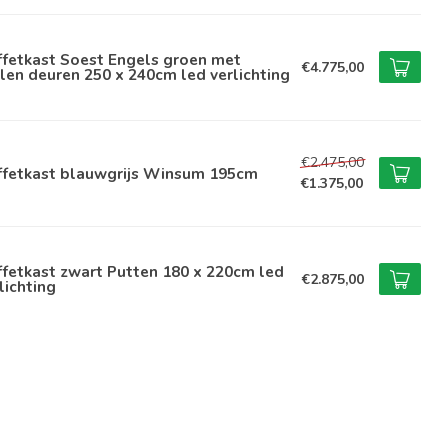
ffetkast Soest Engels groen met
€4.775,00
len deuren 250 x 240cm led verlichting
€2.475,00
ffetkast blauwgrijs Winsum 195cm
€1.375,00
fetkast zwart Putten 180 x 220cm led
€2.875,00
lichting