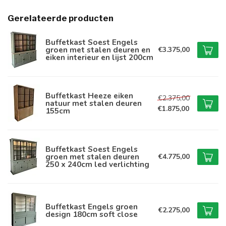
Gerelateerde producten
Buffetkast Soest Engels
groen met stalen deuren en
€3.375,00
eiken interieur en lijst 200cm
Buffetkast Heeze eiken
€2.375,00
natuur met stalen deuren
€1.875,00
155cm
Buffetkast Soest Engels
groen met stalen deuren
€4.775,00
250 x 240cm led verlichting
Buffetkast Engels groen
€2.275,00
design 180cm soft close