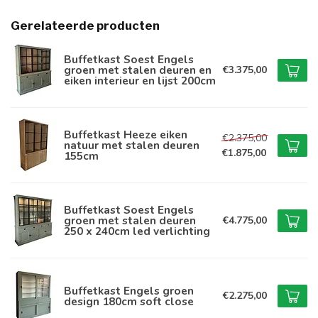
Gerelateerde producten
Buffetkast Soest Engels
groen met stalen deuren en
€3.375,00
eiken interieur en lijst 200cm
Buffetkast Heeze eiken
€2.375,00
natuur met stalen deuren
€1.875,00
155cm
Buffetkast Soest Engels
groen met stalen deuren
€4.775,00
250 x 240cm led verlichting
Buffetkast Engels groen
€2.275,00
design 180cm soft close