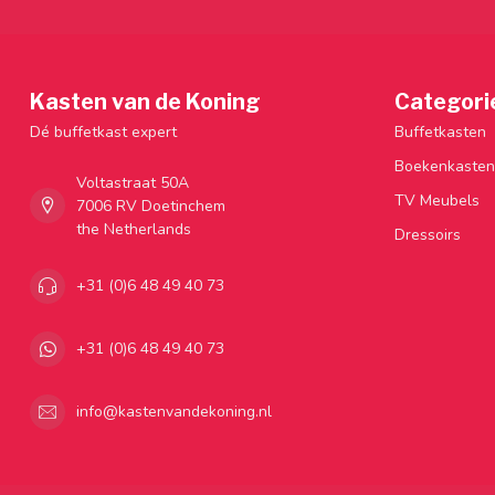
Kasten van de Koning
Categori
Dé buffetkast expert
Buffetkasten
Boekenkasten
Voltastraat 50A
TV Meubels
7006 RV Doetinchem
the Netherlands
Dressoirs
+31 (0)6 48 49 40 73
+31 (0)6 48 49 40 73
info@kastenvandekoning.nl