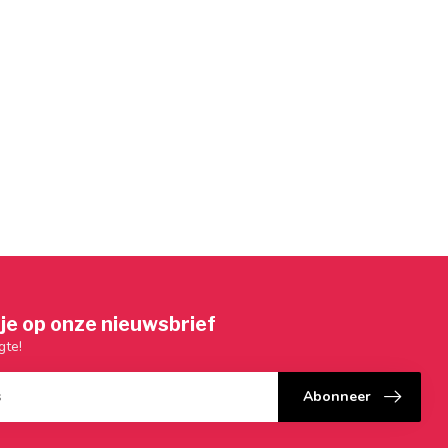
je op onze nieuwsbrief
gte!
Abonneer