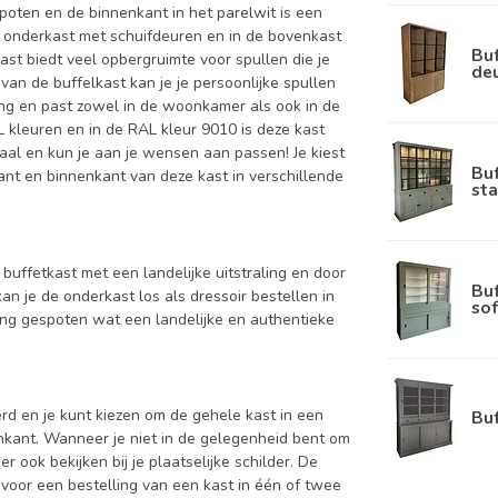
poten en de binnenkant in het parelwit is een
 onderkast met schuifdeuren en in de bovenkast
Buf
st biedt veel opbergruimte voor spullen die je
de
 van de buffelkast kan je je persoonlijke spullen
ling en past zowel in de woonkamer als ook in de
L kleuren en in de RAL kleur 9010 is deze kast
aal en kun je aan je wensen aan passen! Je kiest
Bu
nkant en binnenkant van deze kast in verschillende
sta
 buffetkast met een landelijke uitstraling en door
Bu
an je de onderkast los als dressoir bestellen in
sof
ing gespoten wat een landelijke en authentieke
d en je kunt kiezen om de gehele kast in een
Bu
enkant. Wanneer je niet in de gelegenheid bent om
ook bekijken bij je plaatselijke schilder. De
 voor een bestelling van een kast in één of twee