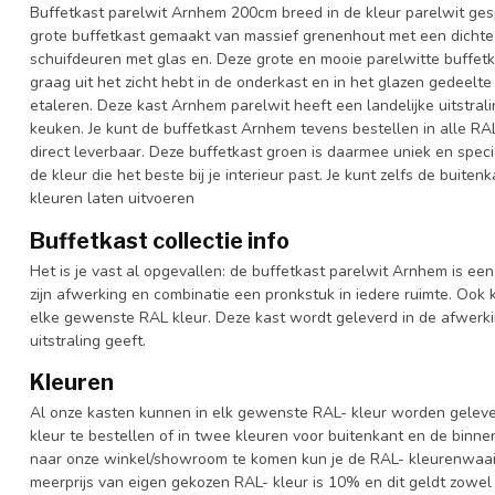
Buffetkast parelwit Arnhem 200cm breed in de kleur parelwit ges
grote buffetkast gemaakt van massief grenenhout met een dichte
schuifdeuren met glas en. Deze grote en mooie parelwitte buffetka
graag uit het zicht hebt in de onderkast en in het glazen gedeelte
etaleren. Deze kast Arnhem parelwit heeft een landelijke uitstra
keuken. Je kunt de buffetkast Arnhem tevens bestellen in alle RA
direct leverbaar. Deze buffetkast groen is daarmee uniek en speci
de kleur die het beste bij je interieur past. Je kunt zelfs de buite
kleuren laten uitvoeren
Buffetkast collectie info
Het is je vast al opgevallen: de buffetkast parelwit Arnhem is een
zijn afwerking en combinatie een pronkstuk in iedere ruimte. Ook k
elke gewenste RAL kleur. Deze kast wordt geleverd in de afwerk
uitstraling geeft.
Kleuren
Al onze kasten kunnen in elk gewenste RAL- kleur worden gelever
kleur te bestellen of in twee kleuren voor buitenkant en de binn
naar onze winkel/showroom te komen kun je de RAL- kleurenwaaier 
meerprijs van eigen gekozen RAL- kleur is 10% en dit geldt zowel