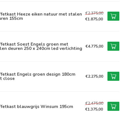
€2.375,00
fetkast Heeze eiken natuur met stalen
uren 155cm
€1.875,00
ffetkast Soest Engels groen met
€4.775,00
len deuren 250 x 240cm led verlichting
ffetkast Engels groen design 180cm
€2.275,00
t close
€2.475,00
ffetkast blauwgrijs Winsum 195cm
€1.375,00