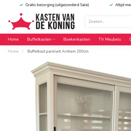
Gratis bezorging (uitgezonderd Sale)
Altijd m
Home
Buffetkasten
Boekenkasten
TV Meubels
Home
/
Buffetkast parelwit Arnhem 200cm