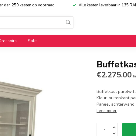
eer dan 250 kasten op voorraad
Alle kasten leverbaar in 135 RA
Dressoirs
Sale
Buffetka
€2.275,00
In
Buffetkast parelwit
Kleur: buitenkant pa
Paneel achterwand |
Lees meer
.