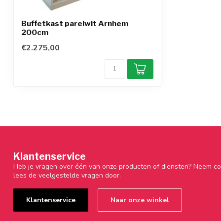
Buffetkast parelwit Arnhem
200cm
€2.275,00
Klantenservice
Heb je vragen over één van onze producten of diensten? Neem co
lees de veelgestelde vragen door.
Klantenservice
Naar onze winkel