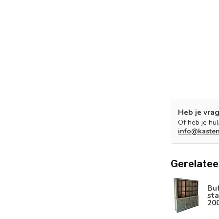
Heb je vrag
Of heb je hu
info@kaste
Gerelatee
Bu
sta
20