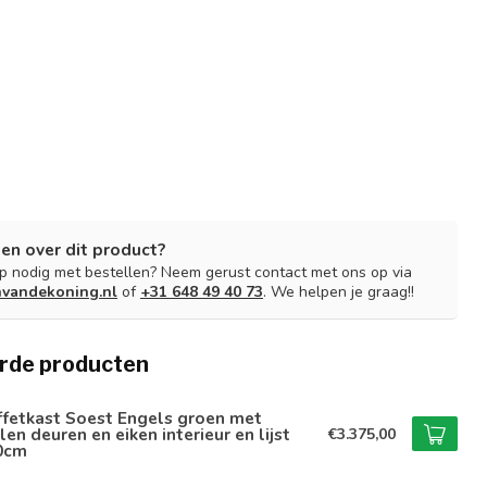
en over dit product?
lp nodig met bestellen? Neem gerust contact met ons op via
nvandekoning.nl
of
+31 648 49 40 73
. We helpen je graag!!
rde producten
ffetkast Soest Engels groen met
len deuren en eiken interieur en lijst
€3.375,00
0cm