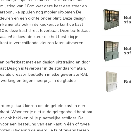
omlijsting van 10cm wat deze kast een stoer en
 persoonlijke spullen nog mooier uitkomen De
Bu
deuren en een dichte onder plint. Deze design
sta
nkamer als ook in de keuken. Je kunt de kast
10 is deze kast direct leverbaar. Deze buffetkast
sen! Je kiest de kleur die het beste bij je
 kast in verschillende kleuren laten uitvoeren
Bu
sof
een buffetkast met een design uitstraling en door
kast Design is leverbaar in de standaardmaten,
os als dressoir bestellen in elke gewenste RAL
fwerking en tegen meerprijs in de gladde
Bu
d en je kunt kiezen om de gehele kast in een
enkant. Wanneer je niet in de gelegenheid bent om
ook bekijken bij je plaatselijke schilder. De
 voor een bestelling van een kast in één of twee
oten uitvoering geleverd. Je kunt tevens kiezen