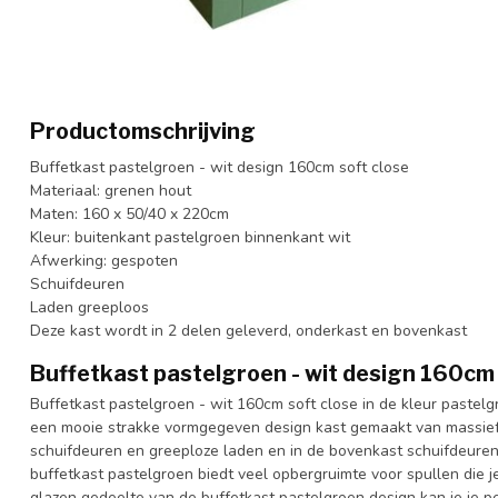
Productomschrijving
Buffetkast pastelgroen - wit design 160cm soft close
Materiaal: grenen hout
Maten: 160 x 50/40 x 220cm
Kleur: buitenkant pastelgroen binnenkant wit
Afwerking: gespoten
Schuifdeuren
Laden greeploos
Deze kast wordt in 2 delen geleverd, onderkast en bovenkast
Buffetkast pastelgroen - wit design 160cm 
Buffetkast pastelgroen - wit 160cm soft close in de kleur pastelg
een mooie strakke vormgegeven design kast gemaakt van massief
schuifdeuren en greeploze laden en in de bovenkast schuifdeure
buffetkast pastelgroen biedt veel opbergruimte voor spullen die je
glazen gedeelte van de buffetkast pastelgroen design kan je je pe