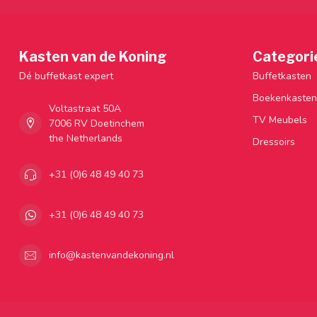
Kasten van de Koning
Categori
Dé buffetkast expert
Buffetkasten
Boekenkasten
Voltastraat 50A
TV Meubels
7006 RV Doetinchem
the Netherlands
Dressoirs
+31 (0)6 48 49 40 73
+31 (0)6 48 49 40 73
info@kastenvandekoning.nl