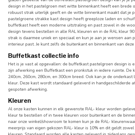
design in het pastelgroen met witte binnenkant heeft een brede 
robuust strak uiterlijk geeft en de witte binnenkant maakt dat je
pastelgroene strakke kast design heeft greeploze laden en schuif
buffetkast heeft een moderne uitstraling en past zowel in de woo
design tevens bestellen in alle RAL kleuren en in de RAL kleur 90
strak is daarmee uniek en speciaal en kun je aan je wensen aan pas
interieur past. Je kunt zelfs de buitenkant en binnenkant van deze
Buffetkast collectie info
Het is je vast al opgevallen: de buffetkast pastelgroen design is 
zijn afwerking een Buffetkast een pronkstuk in iedere ruimte. De 
240cm, 260cm, 280cm, en 300cm breed. Ook kan je de onderkast l
kleur. Deze kast wordt standaard geleverd in handgeschilderde a
gespoten afwerking.
Kleuren
Al onze kasten kunnen in elk gewenste RAL- kleur worden gelever
kleur te bestellen of in twee kleuren voor buitenkant en de binn
naar onze winkel/showroom te komen kun je de RAL- kleurenwaaier 
meerprijs van eigen gekozen RAL- kleur is 10% en dit geldt zowel
kleuren. Standaard worden alle kasten geleverd in zijdeglans gesp