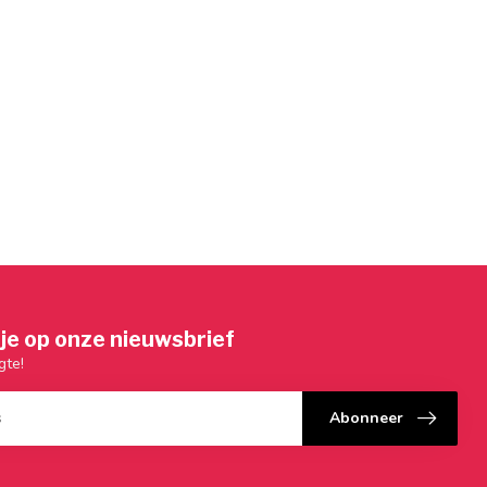
je op onze nieuwsbrief
gte!
Abonneer