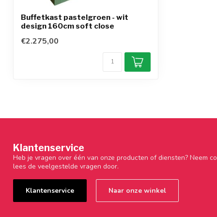
Buffetkast pastelgroen - wit
design 160cm soft close
€2.275,00
Klantenservice
Heb je vragen over één van onze producten of diensten? Neem co
lees de veelgestelde vragen door.
Klantenservice
Naar onze winkel