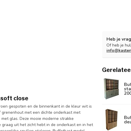
Heb je vrag
Of heb je hu
info@kaste
Gerelatee
Bu
sta
20
soft close
roen gespoten en de binnenkant in de kleur wit is
 grenenhout met een dichte onderkast met
Buf
n met glas. Deze mooie moderne strakke
de
 graag uit het zicht hebt in de onderkast en in het
rsoonlijke spullen etaleren. Buffetkast model