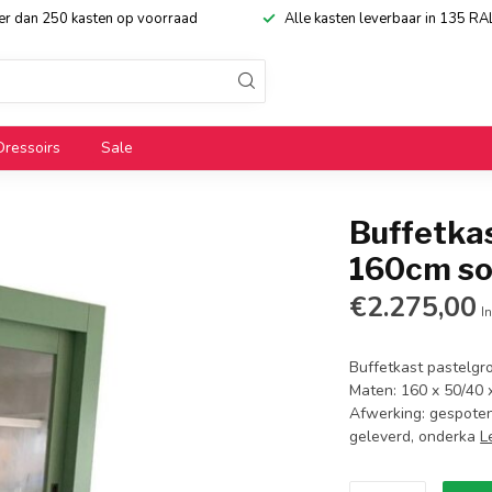
eer dan 250 kasten op voorraad
Alle kasten leverbaar in 135 RA
Dressoirs
Sale
Buffetkas
160cm so
€2.275,00
In
Buffetkast pastelgro
Maten: 160 x 50/40 x
Afwerking: gespoten
geleverd, onderka
L