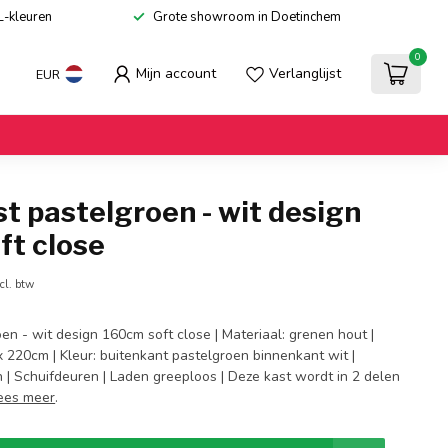
L-kleuren
Grote showroom in Doetinchem
0
Mijn account
Verlanglijst
EUR
t pastelgroen - wit design
ft close
cl. btw
en - wit design 160cm soft close | Materiaal: grenen hout |
 220cm | Kleur: buitenkant pastelgroen binnenkant wit |
 | Schuifdeuren | Laden greeploos | Deze kast wordt in 2 delen
ees meer
.