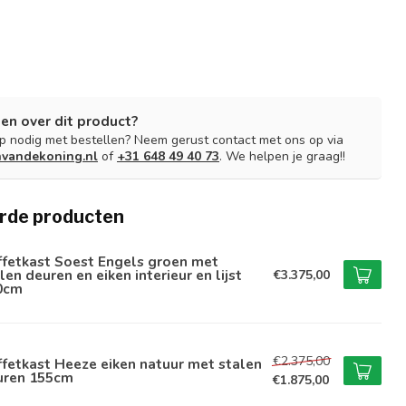
en over dit product?
lp nodig met bestellen? Neem gerust contact met ons op via
nvandekoning.nl
of
+31 648 49 40 73
. We helpen je graag!!
rde producten
ffetkast Soest Engels groen met
len deuren en eiken interieur en lijst
€3.375,00
0cm
€2.375,00
fetkast Heeze eiken natuur met stalen
uren 155cm
€1.875,00