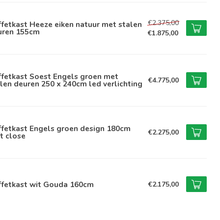
€2.375,00
fetkast Heeze eiken natuur met stalen
uren 155cm
€1.875,00
ffetkast Soest Engels groen met
€4.775,00
len deuren 250 x 240cm led verlichting
ffetkast Engels groen design 180cm
€2.275,00
t close
ffetkast wit Gouda 160cm
€2.175,00