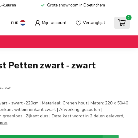
L-kleuren
Grote showroom in Doetinchem
0
Mijn account
Verlanglijst
EUR
t Petten zwart - zwart
cl. btw
wart - zwart -220cm | Materiaal: Grenen hout | Maten: 220 x 50/40
tenkant wit binnenkant zwart | Afwerking: gespoten |
 greeploos | Zijkant glas | Deze kast wordt in 2 delen geleverd,
meer
.