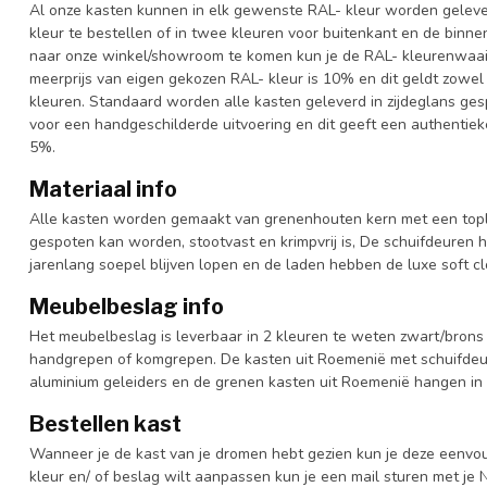
Al onze kasten kunnen in elk gewenste RAL- kleur worden gelever
kleur te bestellen of in twee kleuren voor buitenkant en de binn
naar onze winkel/showroom te komen kun je de RAL- kleurenwaaier 
meerprijs van eigen gekozen RAL- kleur is 10% en dit geldt zowel
kleuren. Standaard worden alle kasten geleverd in zijdeglans gesp
voor een handgeschilderde uitvoering en dit geeft een authentieke
5%.
Materiaal info
Alle kasten worden gemaakt van grenenhouten kern met een topl
gespoten kan worden, stootvast en krimpvrij is, De schuifdeuren 
jarenlang soepel blijven lopen en de laden hebben de luxe soft clo
Meubelbeslag info
Het meubelbeslag is leverbaar in 2 kleuren te weten zwart/brons 
handgrepen of komgrepen. De kasten uit Roemenië met schuifdeur
aluminium geleiders en de grenen kasten uit Roemenië hangen in 
Bestellen kast
Wanneer je de kast van je dromen hebt gezien kun je deze eenvo
kleur en/ of beslag wilt aanpassen kun je een mail sturen met 