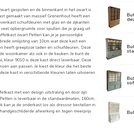
zwart gespoten en de binnenkant in het zwart is
Buf
kast gemaakt van massief Grenenhout heeft een
de
ovenkast schuifdeuren met glas en de zijkanten
 veel opbergruimte voor spullen die je graag uit
ffetkast zwart Petten kan je je persoonlijke
 brede omlijsting van 10cm wat deze kast een
Bu
ten heeft greeploze laden en schuifdeuren.. Deze
sta
 de woonkamer als ook in de keuken. Je kunt de
L kleur 9010 is deze kast direct leverbaar. Deze
nsen aan passen. Je kiest de kleur die het beste
n deze kast in verschillende kleuren laten uitvoeren
Bu
sof
fetkast met een design uitstraling en door zijn
 Petten is leverbaar in de standaardmaten, 160cm,
an je de onderkast los als dressoir bestellen in
 handgeschilderde afwerking en tegen meerprijs
Bu