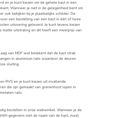
d en je kunt kiezen om de gehele kast in een
enkant. Wanneer je niet in de gelegenheid bent om
ook bekijken bij je plaatselijke schilder. De
 voor een bestelling van een kast in één of twee
oten uitvoering geleverd. Je kunt tevens kiezen
 matte uitstraling en dit heeft een meerprijs van
aag van MDF wat betekent dat de kast strak
hangen in aluminium rails waardoor de deuren
se sluiting.
en RVS en je kunt kiezen uit invallende
en die zijn gemaakt van grenenhout lopen in
metalen rails.
udig bestellen in onze webwinkel. Wanneer je de
je NAW-gegevens met de naam van de kast, maat,