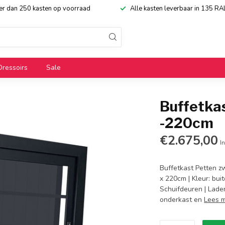
eer dan 250 kasten op voorraad
Alle kasten leverbaar in 135 RA
Dressoirs
Sale
Buffetkas
-220cm
€2.675,00
In
Buffetkast Petten z
x 220cm | Kleur: bui
Schuifdeuren | Laden
onderkast en
Lees 