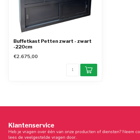
Buffetkast Petten zwart - zwart
-220cm
€2.675,00
Klantenservice
Heb je vragen over één van onze producten of diensten? Neem co
lees de veelgestelde vragen door.