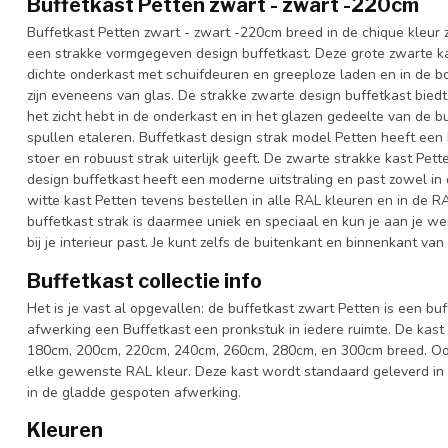
Buffetkast Petten zwart - zwart -220cm
Buffetkast Petten zwart - zwart -220cm breed in de chique kleur 
een strakke vormgegeven design buffetkast. Deze grote zwarte 
dichte onderkast met schuifdeuren en greeploze laden en in de b
zijn eveneens van glas. De strakke zwarte design buffetkast biedt
het zicht hebt in de onderkast en in het glazen gedeelte van de bu
spullen etaleren. Buffetkast design strak model Petten heeft een
stoer en robuust strak uiterlijk geeft. De zwarte strakke kast Pet
design buffetkast heeft een moderne uitstraling en past zowel in
witte kast Petten tevens bestellen in alle RAL kleuren en in de RA
buffetkast strak is daarmee uniek en speciaal en kun je aan je we
bij je interieur past. Je kunt zelfs de buitenkant en binnenkant va
Buffetkast collectie info
Het is je vast al opgevallen: de buffetkast zwart Petten is een buf
afwerking een Buffetkast een pronkstuk in iedere ruimte. De kast
180cm, 200cm, 220cm, 240cm, 260cm, 280cm, en 300cm breed. Ook k
elke gewenste RAL kleur. Deze kast wordt standaard geleverd in
in de gladde gespoten afwerking.
Kleuren