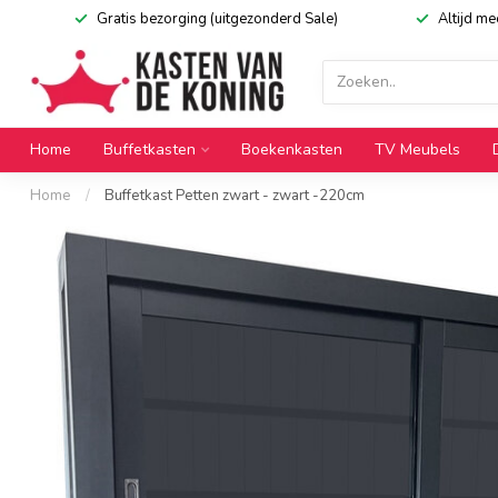
Gratis bezorging (uitgezonderd Sale)
Altijd m
Home
Buffetkasten
Boekenkasten
TV Meubels
Home
/
Buffetkast Petten zwart - zwart -220cm