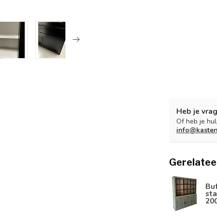
Heb je vrag
Of heb je hu
info@kaste
Gerelatee
Bu
sta
20