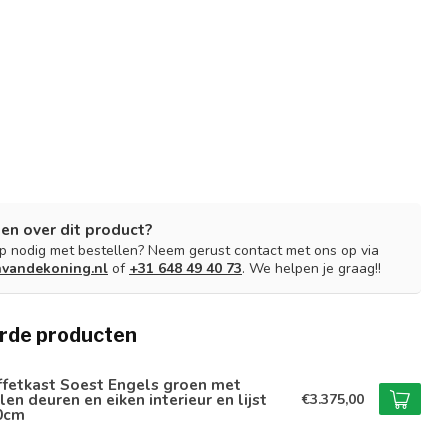
en over dit product?
lp nodig met bestellen? Neem gerust contact met ons op via
nvandekoning.nl
of
+31 648 49 40 73
. We helpen je graag!!
rde producten
ffetkast Soest Engels groen met
len deuren en eiken interieur en lijst
€3.375,00
0cm