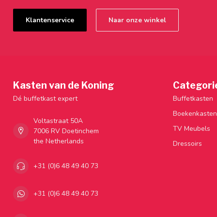
Klantenservice
Naar onze winkel
Kasten van de Koning
Categori
Dé buffetkast expert
Buffetkasten
Boekenkasten
Voltastraat 50A
TV Meubels
7006 RV Doetinchem
the Netherlands
Dressoirs
+31 (0)6 48 49 40 73
+31 (0)6 48 49 40 73