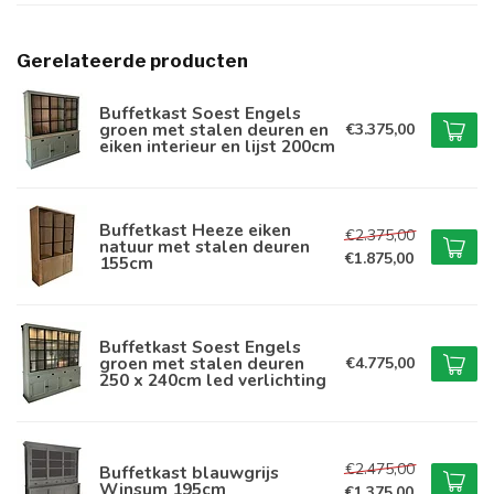
Gerelateerde producten
Buffetkast Soest Engels
groen met stalen deuren en
€3.375,00
eiken interieur en lijst 200cm
Buffetkast Heeze eiken
€2.375,00
natuur met stalen deuren
€1.875,00
155cm
Buffetkast Soest Engels
groen met stalen deuren
€4.775,00
250 x 240cm led verlichting
€2.475,00
Buffetkast blauwgrijs
Winsum 195cm
€1.375,00