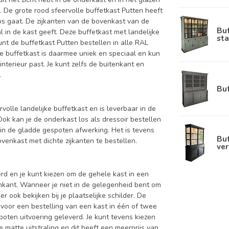
. De grote rood sfeervolle buffetkast Putten heeft
os gaat. De zijkanten van de bovenkast van de
Bu
l in de kast geeft. Deze buffetkast met landelijke
sta
unt de buffetkast Putten bestellen in alle RAL
ze buffetkast is daarmee uniek en speciaal en kun
interieur past. Je kunt zelfs de buitenkant en
.
Bu
rvolle landelijke buffetkast en is leverbaar in de
 kan je de onderkast los als dressoir bestellen
in de gladde gespoten afwerking. Het is tevens
Buf
enkast met dichte zijkanten te bestellen.
ver
d en je kunt kiezen om de gehele kast in een
enkant. Wanneer je niet in de gelegenheid bent om
ook bekijken bij je plaatselijke schilder. De
 voor een bestelling van een kast in één of twee
oten uitvoering geleverd. Je kunt tevens kiezen
 matte uitstraling en dit heeft een meerprijs van