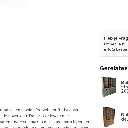
Heb je vrag
Of heb je hu
info@kaste
Gerelatee
Bu
sta
20
rood is een mooie sfeervolle buffetkast van
Buf
n de bovenkast. De strakke invallende
de
spoten afwerking maken deze kast extra bijzonder.
it het zicht hebt in de onderkast en in het glazen