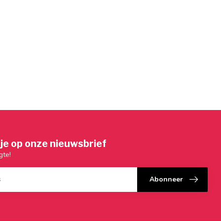
je op onze nieuwsbrief
gte!
Abonneer