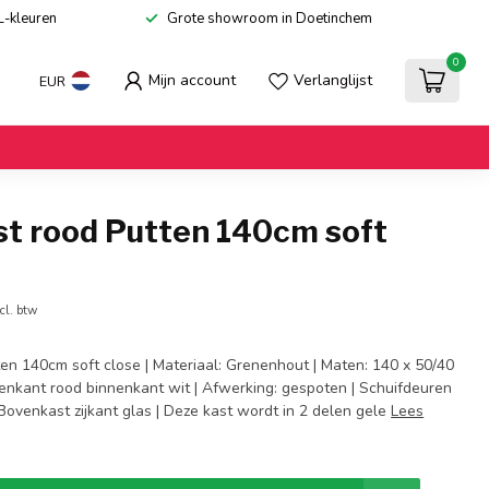
L-kleuren
Grote showroom in Doetinchem
0
Mijn account
Verlanglijst
EUR
st rood Putten 140cm soft
cl. btw
ten 140cm soft close | Materiaal: Grenenhout | Maten: 140 x 50/40
tenkant rood binnenkant wit | Afwerking: gespoten | Schuifdeuren
| Bovenkast zijkant glas | Deze kast wordt in 2 delen gele
Lees