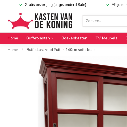
Gratis bezorging (uitgezonderd Sale)
Altijd m
Home
Buffetkasten
Boekenkasten
TV Meubels
Home
/
Buffetkast rood Putten 140cm soft close