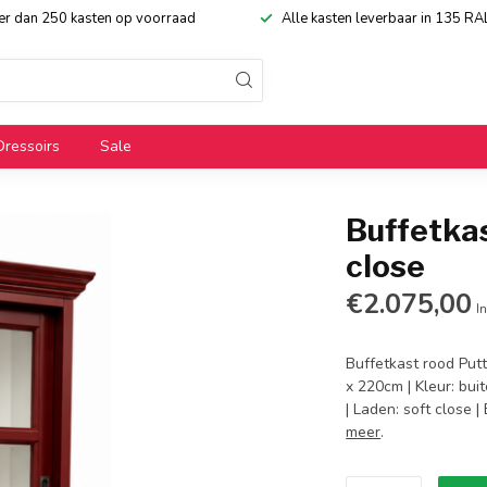
eer dan 250 kasten op voorraad
Alle kasten leverbaar in 135 RA
Dressoirs
Sale
Buffetka
close
€2.075,00
In
Buffetkast rood Put
x 220cm | Kleur: bui
| Laden: soft close 
meer
.