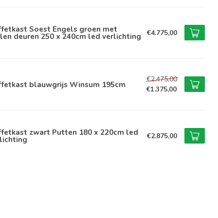
ffetkast Soest Engels groen met
€4.775,00
len deuren 250 x 240cm led verlichting
€2.475,00
ffetkast blauwgrijs Winsum 195cm
€1.375,00
fetkast zwart Putten 180 x 220cm led
€2.875,00
lichting