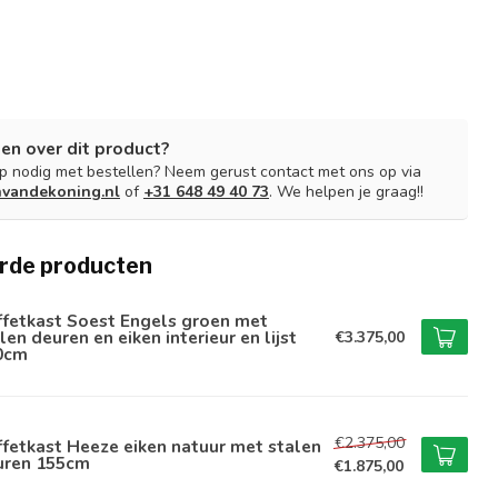
en over dit product?
lp nodig met bestellen? Neem gerust contact met ons op via
nvandekoning.nl
of
+31 648 49 40 73
. We helpen je graag!!
rde producten
ffetkast Soest Engels groen met
len deuren en eiken interieur en lijst
€3.375,00
0cm
€2.375,00
fetkast Heeze eiken natuur met stalen
uren 155cm
€1.875,00