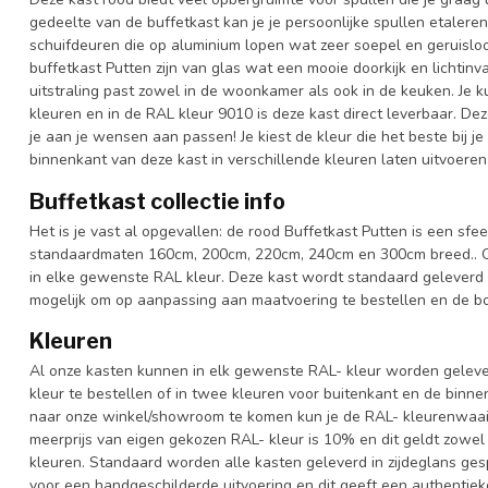
gedeelte van de buffetkast kan je je persoonlijke spullen etaleren
schuifdeuren die op aluminium lopen wat zeer soepel en geruislo
buffetkast Putten zijn van glas wat een mooie doorkijk en lichtinva
uitstraling past zowel in de woonkamer als ook in de keuken. Je k
kleuren en in de RAL kleur 9010 is deze kast direct leverbaar. De
je aan je wensen aan passen! Je kiest de kleur die het beste bij je 
binnenkant van deze kast in verschillende kleuren laten uitvoeren
Buffetkast collectie info
Het is je vast al opgevallen: de rood Buffetkast Putten is een sfee
standaardmaten 160cm, 200cm, 220cm, 240cm en 300cm breed.. Ook
in elke gewenste RAL kleur. Deze kast wordt standaard geleverd 
mogelijk om op aanpassing aan maatvoering te bestellen en de bov
Kleuren
Al onze kasten kunnen in elk gewenste RAL- kleur worden gelever
kleur te bestellen of in twee kleuren voor buitenkant en de binn
naar onze winkel/showroom te komen kun je de RAL- kleurenwaaier 
meerprijs van eigen gekozen RAL- kleur is 10% en dit geldt zowel
kleuren. Standaard worden alle kasten geleverd in zijdeglans gesp
voor een handgeschilderde uitvoering en dit geeft een authentieke