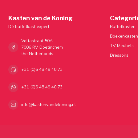
Kasten van de Koning
Categori
Dé buffetkast expert
Buffetkasten
Boekenkasten
Voltastraat 50A
TV Meubels
7006 RV Doetinchem
the Netherlands
Dressoirs
+31 (0)6 48 49 40 73
+31 (0)6 48 49 40 73
info@kastenvandekoning.nl