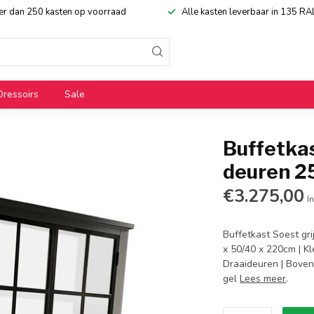
eer dan 250 kasten op voorraad
Alle kasten leverbaar in 135 RA
Dressoirs
Sale
Buffetkas
deuren 
€3.275,00
In
Buffetkast Soest gri
x 50/40 x 220cm | Kl
Draaideuren | Bovenk
gel
Lees meer
.