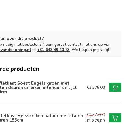
en over dit product?
lp nodig met bestellen? Neem gerust contact met ons op via
nvandekoning.nl
of
+31 648 49 40 73
. We helpen je graag!!
rde producten
ffetkast Soest Engels groen met
len deuren en eiken interieur en lijst
€3.375,00
0cm
€2.375,00
fetkast Heeze eiken natuur met stalen
uren 155cm
€1.875,00