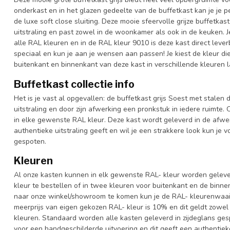
onderkast en in het glazen gedeelte van de buffetkast kan je je 
de luxe soft close sluiting. Deze mooie sfeervolle grijze buffetka
uitstraling en past zowel in de woonkamer als ook in de keuken. J
alle RAL kleuren en in de RAL kleur 9010 is deze kast direct leve
speciaal en kun je aan je wensen aan passen! Je kiest de kleur die h
buitenkant en binnenkant van deze kast in verschillende kleuren 
Buffetkast collectie info
Het is je vast al opgevallen: de buffetkast grijs Soest met stalen
uitstraling en door zijn afwerking een pronkstuk in iedere ruimte. 
in elke gewenste RAL kleur. Deze kast wordt geleverd in de afwe
authentieke uitstraling geeft en wil je een strakkere look kun je 
gespoten.
Kleuren
Al onze kasten kunnen in elk gewenste RAL- kleur worden gelever
kleur te bestellen of in twee kleuren voor buitenkant en de binn
naar onze winkel/showroom te komen kun je de RAL- kleurenwaaier 
meerprijs van eigen gekozen RAL- kleur is 10% en dit geldt zowel
kleuren. Standaard worden alle kasten geleverd in zijdeglans gesp
voor een handgeschilderde uitvoering en dit geeft een authentieke