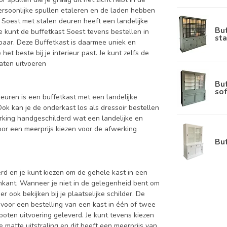
persoonlijke spullen etaleren en de laden hebben
st Soest met stalen deuren heeft een landelijke
Bu
e kunt de buffetkast Soest tevens bestellen in
sta
rbaar. Deze Buffetkast is daarmee uniek en
et beste bij je interieur past. Je kunt zelfs de
laten uitvoeren
Bu
sof
 deuren is een buffetkast met een landelijke
Ook kan je de onderkast los als dressoir bestellen
rking handgeschilderd wat een landelijke en
voor een meerprijs kiezen voor de afwerking
Bu
d en je kunt kiezen om de gehele kast in een
enkant. Wanneer je niet in de gelegenheid bent om
ook bekijken bij je plaatselijke schilder. De
 voor een bestelling van een kast in één of twee
oten uitvoering geleverd. Je kunt tevens kiezen
 matte uitstraling en dit heeft een meerprijs van