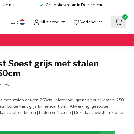
L-kleuren
Grote showroom in Doetinchem
0
Mijn account
Verlanglijst
EUR
t Soest grijs met stalen
250cm
cl. btw
js met stalen deuren 250cm | Materiaal: grenen hout | Maten: 250
eur: buitenkant grijs binnenkant wit | Afwerking: gespoten |
ast stalen deuren | Laden soft close | Deze kast wordt in 2 delen