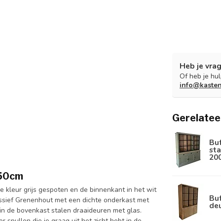
Heb je vrag
Of heb je hu
info@kaste
Gerelatee
Bu
sta
20
250cm
 kleur grijs gespoten en de binnenkant in het wit
Buf
ssief Grenenhout met een dichte onderkast met
de
n de bovenkast stalen draaideuren met glas.
 spullen die je graag uit het zicht hebt in de