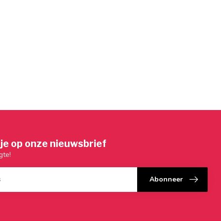
je op onze nieuwsbrief
gte!
Abonneer