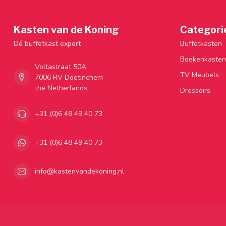
Kasten van de Koning
Categori
Dé buffetkast expert
Buffetkasten
Boekenkasten
Voltastraat 50A
TV Meubels
7006 RV Doetinchem
the Netherlands
Dressoirs
+31 (0)6 48 49 40 73
+31 (0)6 48 49 40 73
info@kastenvandekoning.nl