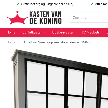
Gratis bezorging (uitgezonderd Sale)
Altijd m
Home
Buffetkasten
Boekenkasten
TV Meubels
Home
/
Buffetkast Soest grijs met stalen deuren 250cm