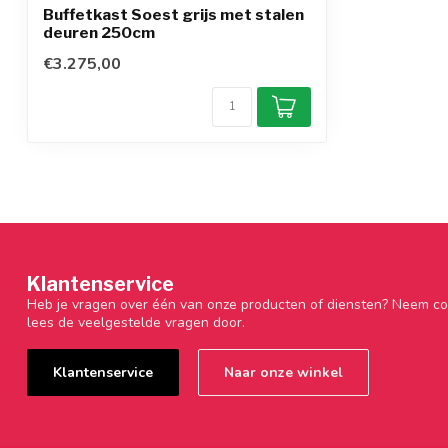
Buffetkast Soest grijs met stalen
deuren 250cm
€3.275,00
Klantenservice
Heb je vragen over één van onze producten of diensten? Neem co
lees de veelgestelde vragen door.
Klantenservice
Naar onze winkel