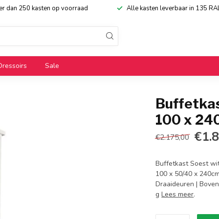
eer dan 250 kasten op voorraad
Alle kasten leverbaar in 135 RA
Dressoirs
Sale
Buffetkas
100 x 2
€1.
€2.175,00
Buffetkast Soest wi
100 x 50/40 x 240cm 
Draaideuren | Bovenk
g
Lees meer
.