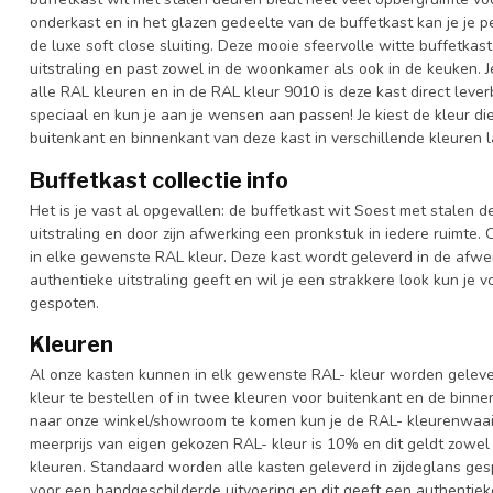
onderkast en in het glazen gedeelte van de buffetkast kan je je 
de luxe soft close sluiting. Deze mooie sfeervolle witte buffetkas
uitstraling en past zowel in de woonkamer als ook in de keuken. J
alle RAL kleuren en in de RAL kleur 9010 is deze kast direct leve
speciaal en kun je aan je wensen aan passen! Je kiest de kleur die h
buitenkant en binnenkant van deze kast in verschillende kleuren 
Buffetkast collectie info
Het is je vast al opgevallen: de buffetkast wit Soest met stalen d
uitstraling en door zijn afwerking een pronkstuk in iedere ruimte. 
in elke gewenste RAL kleur. Deze kast wordt geleverd in de afwe
authentieke uitstraling geeft en wil je een strakkere look kun je 
gespoten.
Kleuren
Al onze kasten kunnen in elk gewenste RAL- kleur worden gelever
kleur te bestellen of in twee kleuren voor buitenkant en de binn
naar onze winkel/showroom te komen kun je de RAL- kleurenwaaier 
meerprijs van eigen gekozen RAL- kleur is 10% en dit geldt zowel
kleuren. Standaard worden alle kasten geleverd in zijdeglans gesp
voor een handgeschilderde uitvoering en dit geeft een authentieke