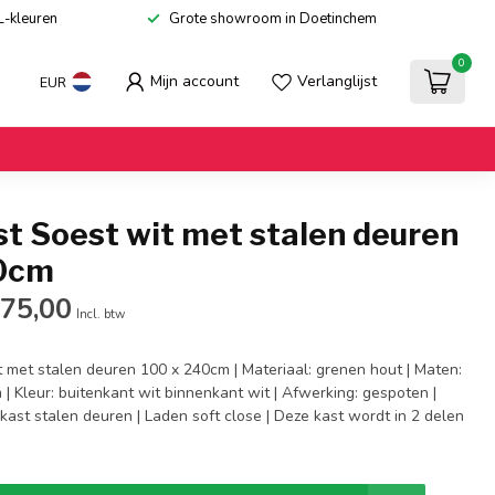
L-kleuren
Grote showroom in Doetinchem
0
Mijn account
Verlanglijst
EUR
t Soest wit met stalen deuren
40cm
875,00
Incl. btw
t met stalen deuren 100 x 240cm | Materiaal: grenen hout | Maten:
| Kleur: buitenkant wit binnenkant wit | Afwerking: gespoten |
ast stalen deuren | Laden soft close | Deze kast wordt in 2 delen