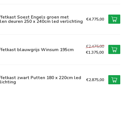
ffetkast Soest Engels groen met
€4.775,00
len deuren 250 x 240cm led verlichting
€2.475,00
ffetkast blauwgrijs Winsum 195cm
€1.375,00
fetkast zwart Putten 180 x 220cm led
€2.875,00
lichting