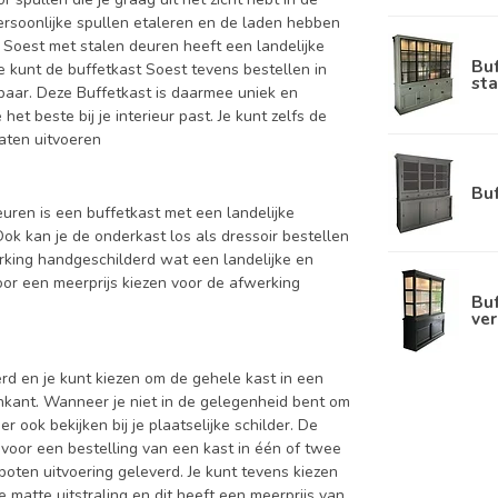
persoonlijke spullen etaleren en de laden hebben
t Soest met stalen deuren heeft een landelijke
Bu
e kunt de buffetkast Soest tevens bestellen in
sta
rbaar. Deze Buffetkast is daarmee uniek en
et beste bij je interieur past. Je kunt zelfs de
laten uitvoeren
Bu
euren is een buffetkast met een landelijke
Ook kan je de onderkast los als dressoir bestellen
rking handgeschilderd wat een landelijke en
voor een meerprijs kiezen voor de afwerking
Buf
ver
d en je kunt kiezen om de gehele kast in een
enkant. Wanneer je niet in de gelegenheid bent om
ook bekijken bij je plaatselijke schilder. De
 voor een bestelling van een kast in één of twee
oten uitvoering geleverd. Je kunt tevens kiezen
 matte uitstraling en dit heeft een meerprijs van