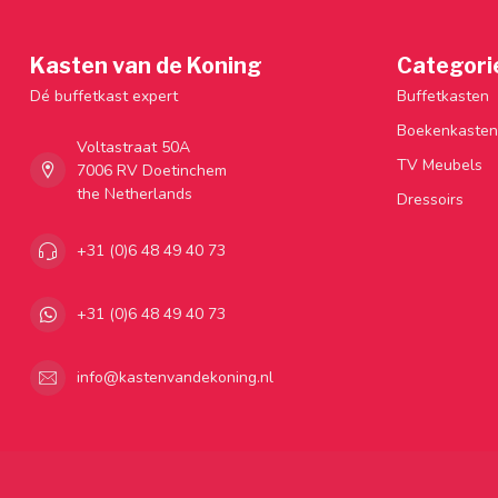
Kasten van de Koning
Categori
Dé buffetkast expert
Buffetkasten
Boekenkasten
Voltastraat 50A
TV Meubels
7006 RV Doetinchem
the Netherlands
Dressoirs
+31 (0)6 48 49 40 73
+31 (0)6 48 49 40 73
info@kastenvandekoning.nl