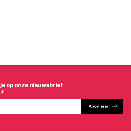
je op onze nieuwsbrief
gte!
Abonneer