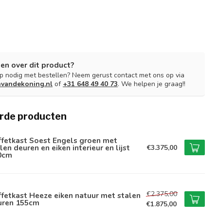
en over dit product?
lp nodig met bestellen? Neem gerust contact met ons op via
nvandekoning.nl
of
+31 648 49 40 73
. We helpen je graag!!
rde producten
ffetkast Soest Engels groen met
len deuren en eiken interieur en lijst
€3.375,00
0cm
€2.375,00
fetkast Heeze eiken natuur met stalen
uren 155cm
€1.875,00