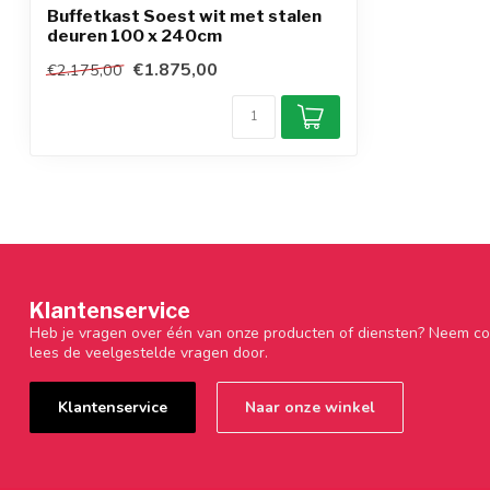
Buffetkast Soest wit met stalen
deuren 100 x 240cm
€1.875,00
€2.175,00
Klantenservice
Heb je vragen over één van onze producten of diensten? Neem co
lees de veelgestelde vragen door.
Klantenservice
Naar onze winkel