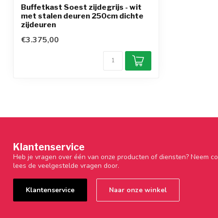
Buffetkast Soest zijdegrijs - wit
met stalen deuren 250cm dichte
zijdeuren
€3.375,00
Klantenservice
Heb je vragen over één van onze producten of diensten? Neem co
lees de veelgestelde vragen door.
Klantenservice
Naar onze winkel