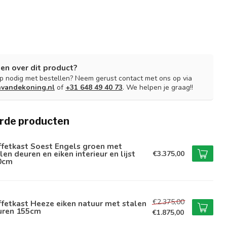
en over dit product?
lp nodig met bestellen? Neem gerust contact met ons op via
nvandekoning.nl
of
+31 648 49 40 73
. We helpen je graag!!
rde producten
ffetkast Soest Engels groen met
len deuren en eiken interieur en lijst
€3.375,00
0cm
€2.375,00
fetkast Heeze eiken natuur met stalen
uren 155cm
€1.875,00