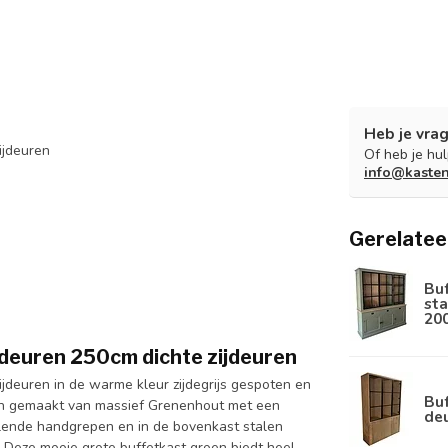
Heb je vrag
ijdeuren
Of heb je hu
info@kaste
Gerelatee
Bu
sta
20
n deuren 250cm dichte zijdeuren
ijdeuren in de warme kleur zijdegrijs gespoten en
Buf
ren gemaakt van massief Grenenhout met een
de
llende handgrepen en in de bovenkast stalen
. Deze mooie grote buffetkast groen biedt heel