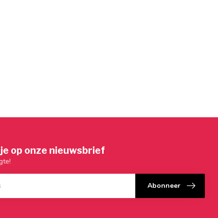
je op onze nieuwsbrief
gte!
Abonneer