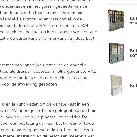
de onderkast en in het glazen gedeelte van de
ben de luxe soft close sluiting. Deze mooie
Bu
 landelijke uitstraling en past zowel in de
sta
ns bestellen in alle RAL kleuren en in de RAL
rmee uniek en speciaal en kun je aan je wensen aan
nt zelfs de buitenkant en binnenkant van deze kast
Bu
sof
ast met een landelijke uitstraling en door zijn
t los als dressoir bestellen in elke gewenste RAL
wat een landelijke en authentieke uitstraling
en voor de afwerking gespoten.
Bu
d en je kunt kiezen om de gehele kast in een
enkant. Wanneer je niet in de gelegenheid bent om
ook bekijken bij je plaatselijke schilder. De
 voor een bestelling van een kast in één of twee
oten uitvoering geleverd. Je kunt tevens kiezen
 matte uitstraling en dit heeft een meerprijs van