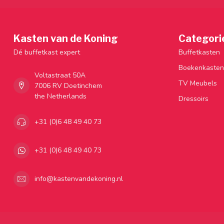
Kasten van de Koning
Categori
Dé buffetkast expert
Buffetkasten
Boekenkasten
Voltastraat 50A
TV Meubels
7006 RV Doetinchem
the Netherlands
Dressoirs
+31 (0)6 48 49 40 73
+31 (0)6 48 49 40 73
info@kastenvandekoning.nl