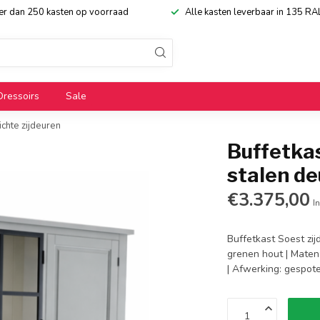
eer dan 250 kasten op voorraad
Alle kasten leverbaar in 135 RA
Dressoirs
Sale
ichte zijdeuren
Buffetkas
stalen de
€3.375,00
In
Buffetkast Soest zij
grenen hout | Maten:
| Afwerking: gespote