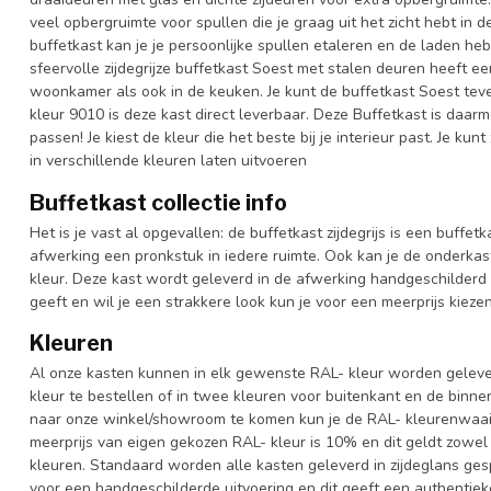
veel opbergruimte voor spullen die je graag uit het zicht hebt in 
buffetkast kan je je persoonlijke spullen etaleren en de laden heb
sfeervolle zijdegrijze buffetkast Soest met stalen deuren heeft een
woonkamer als ook in de keuken. Je kunt de buffetkast Soest teve
kleur 9010 is deze kast direct leverbaar. Deze Buffetkast is daa
passen! Je kiest de kleur die het beste bij je interieur past. Je ku
in verschillende kleuren laten uitvoeren
Buffetkast collectie info
Het is je vast al opgevallen: de buffetkast zijdegrijs is een buffetk
afwerking een pronkstuk in iedere ruimte. Ook kan je de onderkas
kleur. Deze kast wordt geleverd in de afwerking handgeschilderd 
geeft en wil je een strakkere look kun je voor een meerprijs kiez
Kleuren
Al onze kasten kunnen in elk gewenste RAL- kleur worden gelever
kleur te bestellen of in twee kleuren voor buitenkant en de binn
naar onze winkel/showroom te komen kun je de RAL- kleurenwaaier 
meerprijs van eigen gekozen RAL- kleur is 10% en dit geldt zowel
kleuren. Standaard worden alle kasten geleverd in zijdeglans gesp
voor een handgeschilderde uitvoering en dit geeft een authentieke