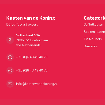
Kasten van de Koning
Categori
Dé buffetkast expert
Buffetkasten
Boekenkasten
Voltastraat 50A
TV Meubels
7006 RV Doetinchem
the Netherlands
Dressoirs
+31 (0)6 48 49 40 73
+31 (0)6 48 49 40 73
info@kastenvandekoning.nl