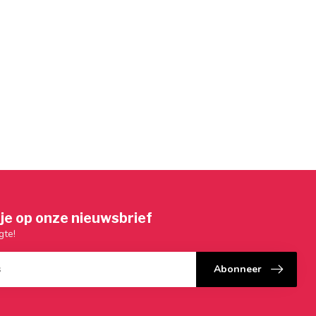
je op onze nieuwsbrief
gte!
Abonneer