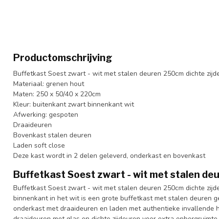
Productomschrijving
Buffetkast Soest zwart - wit met stalen deuren 250cm dichte zijd
Materiaal: grenen hout
Maten: 250 x 50/40 x 220cm
Kleur: buitenkant zwart binnenkant wit
Afwerking: gespoten
Draaideuren
Bovenkast stalen deuren
Laden soft close
Deze kast wordt in 2 delen geleverd, onderkast en bovenkast
Buffetkast Soest zwart - wit met stalen de
Buffetkast Soest zwart - wit met stalen deuren 250cm dichte zij
binnenkant in het wit is een grote buffetkast met stalen deuren
onderkast met draaideuren en laden met authentieke invallende 
draaideuren met glas en dichte zijdeuren voor extra opbergruimte