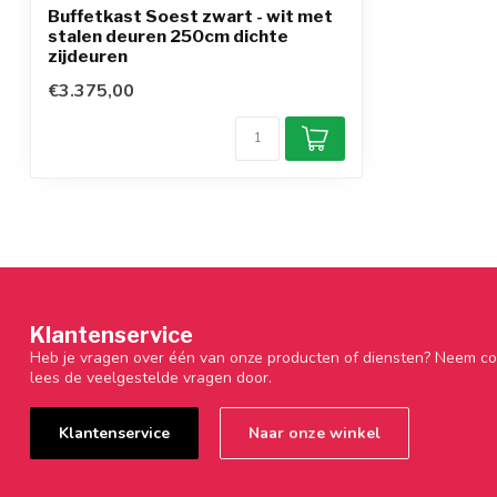
Buffetkast Soest zwart - wit met
stalen deuren 250cm dichte
zijdeuren
€3.375,00
Klantenservice
Heb je vragen over één van onze producten of diensten? Neem co
lees de veelgestelde vragen door.
Klantenservice
Naar onze winkel