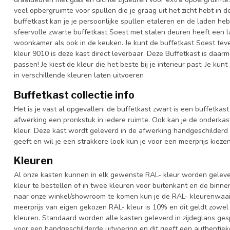
veel opbergruimte voor spullen die je graag uit het zicht hebt in 
buffetkast kan je je persoonlijke spullen etaleren en de laden heb
sfeervolle zwarte buffetkast Soest met stalen deuren heeft een la
woonkamer als ook in de keuken. Je kunt de buffetkast Soest teve
kleur 9010 is deze kast direct leverbaar. Deze Buffetkast is daa
passen! Je kiest de kleur die het beste bij je interieur past. Je ku
in verschillende kleuren laten uitvoeren
Buffetkast collectie info
Het is je vast al opgevallen: de buffetkast zwart is een buffetkast 
afwerking een pronkstuk in iedere ruimte. Ook kan je de onderkas
kleur. Deze kast wordt geleverd in de afwerking handgeschilderd 
geeft en wil je een strakkere look kun je voor een meerprijs kiez
Kleuren
Al onze kasten kunnen in elk gewenste RAL- kleur worden gelever
kleur te bestellen of in twee kleuren voor buitenkant en de binn
naar onze winkel/showroom te komen kun je de RAL- kleurenwaaier 
meerprijs van eigen gekozen RAL- kleur is 10% en dit geldt zowel
kleuren. Standaard worden alle kasten geleverd in zijdeglans gesp
voor een handgeschilderde uitvoering en dit geeft een authentieke