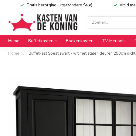
Gratis bezorging (uitgezonderd Sale)
Altijd m
Home
Buffetkasten
Boekenkasten
TV Meubels
Home
/
Buffetkast Soest zwart - wit met stalen deuren 250cm dicht