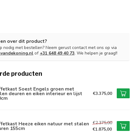
en over dit product?
lp nodig met bestellen? Neem gerust contact met ons op via
nvandekoning.nl
of
+31 648 49 40 73
. We helpen je graag!!
rde producten
ffetkast Soest Engels groen met
len deuren en eiken interieur en lijst
€3.375,00
0cm
€2.375,00
fetkast Heeze eiken natuur met stalen
uren 155cm
€1.875,00