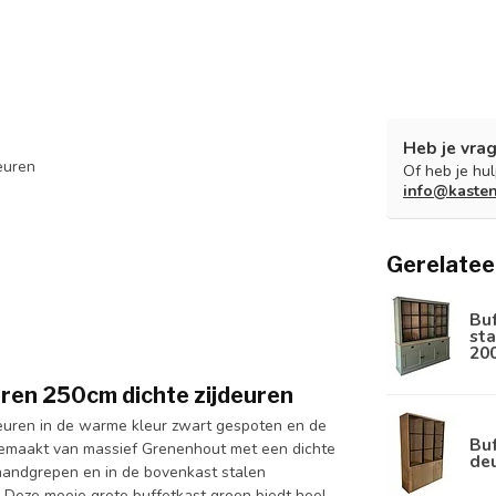
Heb je vrag
euren
Of heb je hu
info@kaste
Gerelatee
Bu
sta
20
uren 250cm dichte zijdeuren
deuren in de warme kleur zwart gespoten en de
Buf
 gemaakt van massief Grenenhout met een dichte
de
handgrepen en in de bovenkast stalen
. Deze mooie grote buffetkast groen biedt heel