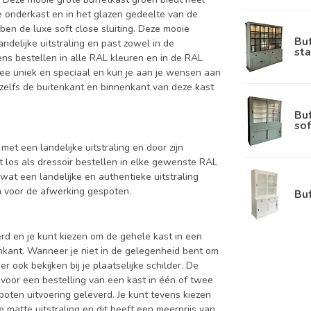
de onderkast en in het glazen gedeelte van de
ben de luxe soft close sluiting. Deze mooie
Bu
ndelijke uitstraling en past zowel in de
sta
ns bestellen in alle RAL kleuren en in de RAL
rmee uniek en speciaal en kun je aan je wensen aan
nt zelfs de buitenkant en binnenkant van deze kast
Bu
sof
met een landelijke uitstraling en door zijn
t los als dressoir bestellen in elke gewenste RAL
wat een landelijke en authentieke uitstraling
en voor de afwerking gespoten.
Bu
d en je kunt kiezen om de gehele kast in een
enkant. Wanneer je niet in de gelegenheid bent om
ook bekijken bij je plaatselijke schilder. De
 voor een bestelling van een kast in één of twee
oten uitvoering geleverd. Je kunt tevens kiezen
 matte uitstraling en dit heeft een meerprijs van