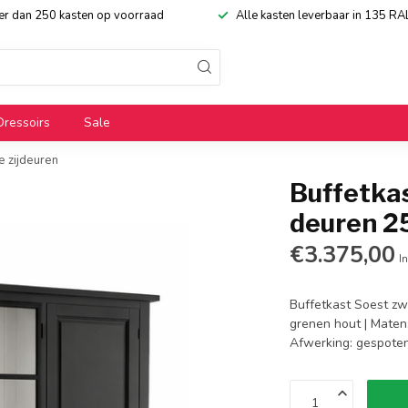
eer dan 250 kasten op voorraad
Alle kasten leverbaar in 135 RA
Dressoirs
Sale
e zijdeuren
Buffetkas
deuren 2
€3.375,00
In
Buffetkast Soest zwa
grenen hout | Maten:
Afwerking: gespoten 