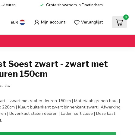
L-kleuren
Grote showroom in Doetinchem
0
Mijn account
Verlanglijst
EUR
t Soest zwart - zwart met
euren 150cm
cl. btw
art - zwart met stalen deuren 150cm | Materiaal: grenen hout |
x 220cm | Kleur: buitenkant zwart binnenkant zwart | Afwerking:
en | Bovenkast stalen deuren | Laden soft close | Deze kast
r
.