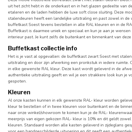
uit het zicht hebt in de onderkast en in het glazen gedeelte van de
etaleren en de laden hebben de luxe soft close sluiting. Deze mo
stalendeuren heeft een landelijke uitstraling en past zowel in de
buffetkast Soest tevens bestellen in alle RAL kleuren en in de RA
Buffetkast is daarmee uniek en speciaal en kun je aan je wensen aa
interieur past. Je kunt zelfs de buitenkant en binnenkant van deze
Buffetkast collectie info
Het is je vast al opgevallen: de buffetkast zwart Soest met stale
uitstraling en door zijn afwerking een pronkstuk in iedere ruimte. 
in elke gewenste RAL kleur. Deze kast wordt geleverd in de afwe
authentieke uitstraling geeft en wil je een strakkere look kun je 
gespoten.
Kleuren
Al onze kasten kunnen in elk gewenste RAL- kleur worden gelever
kleur te bestellen of in twee kleuren voor buitenkant en de binn
naar onze winkel/showroom te komen kun je de RAL- kleurenwaaier 
meerprijs van eigen gekozen RAL- kleur is 10% en dit geldt zowel
kleuren. Standaard worden alle kasten geleverd in zijdeglans gesp
voor een handgeschilderde uitvoering en dit geeft een authentieke