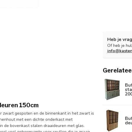
Heb je vrag
Of heb je hu
info@kaste
Gerelatee
Bu
sta
20
 deuren 150cm
r zwart gespoten en de binnenkant in het zwart is
Buf
enenhout met een dichte onderkast met
de
n de bovenkast stalen draaideuren met glas.
heel veel opbergruimte voor spullen die je graag