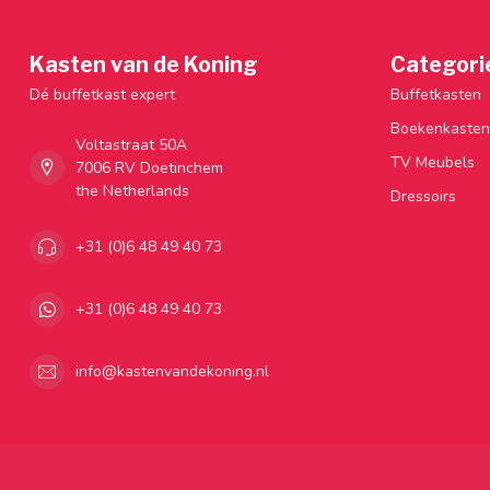
Kasten van de Koning
Categori
Dé buffetkast expert
Buffetkasten
Boekenkasten
Voltastraat 50A
TV Meubels
7006 RV Doetinchem
the Netherlands
Dressoirs
+31 (0)6 48 49 40 73
+31 (0)6 48 49 40 73
info@kastenvandekoning.nl