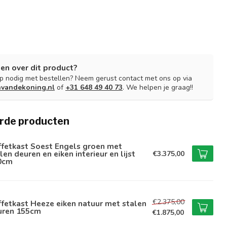
en over dit product?
lp nodig met bestellen? Neem gerust contact met ons op via
nvandekoning.nl
of
+31 648 49 40 73
. We helpen je graag!!
rde producten
ffetkast Soest Engels groen met
len deuren en eiken interieur en lijst
€3.375,00
0cm
€2.375,00
fetkast Heeze eiken natuur met stalen
uren 155cm
€1.875,00