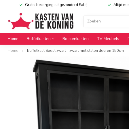
Gratis bezorging (uitgezonderd Sale)
Altijd m
Home
Buffetkasten
Boekenkasten
TV Meubels
Home
/
Buffetkast Soest zwart - zwart met stalen deuren 150cm