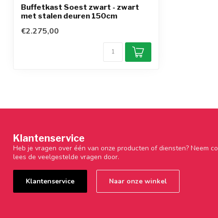
Buffetkast Soest zwart - zwart
met stalen deuren 150cm
€2.275,00
Klantenservice
Heb je vragen over één van onze producten of diensten? Neem co
lees de veelgestelde vragen door.
Klantenservice
Naar onze winkel