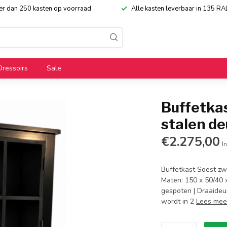
eer dan 250 kasten op voorraad
Alle kasten leverbaar in 135 RA
Dressoirs
Sale
Buffetkas
stalen d
€2.275,00
In
Buffetkast Soest zw
Maten: 150 x 50/40 
gespoten | Draaideur
wordt in 2
Lees mee