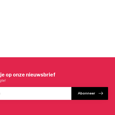
je op onze nieuwsbrief
gte!
Abonneer