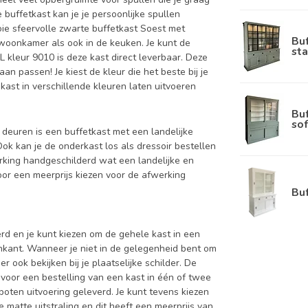
 buffetkast kan je je persoonlijke spullen
oie sfeervolle zwarte buffetkast Soest met
Bu
 woonkamer als ook in de keuken. Je kunt de
sta
L kleur 9010 is deze kast direct leverbaar. Deze
n passen! Je kiest de kleur die het beste bij je
 kast in verschillende kleuren laten uitvoeren
Bu
sof
n deuren is een buffetkast met een landelijke
Ook kan je de onderkast los als dressoir bestellen
rking handgeschilderd wat een landelijke en
voor een meerprijs kiezen voor de afwerking
Bu
d en je kunt kiezen om de gehele kast in een
enkant. Wanneer je niet in de gelegenheid bent om
ook bekijken bij je plaatselijke schilder. De
 voor een bestelling van een kast in één of twee
oten uitvoering geleverd. Je kunt tevens kiezen
 matte uitstraling en dit heeft een meerprijs van