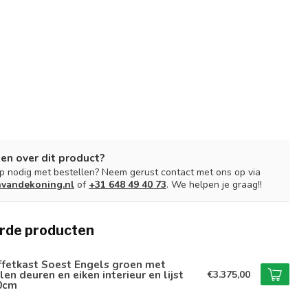
en over dit product?
lp nodig met bestellen? Neem gerust contact met ons op via
nvandekoning.nl
of
+31 648 49 40 73
. We helpen je graag!!
rde producten
ffetkast Soest Engels groen met
len deuren en eiken interieur en lijst
€3.375,00
0cm