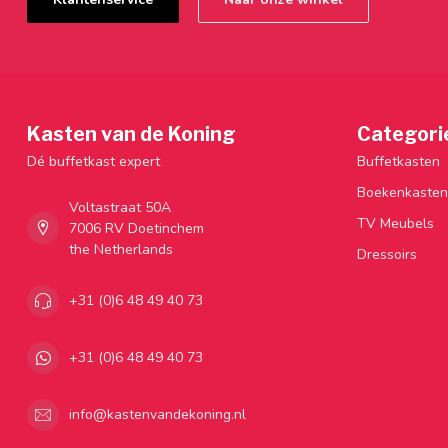
Kasten van de Koning
Categori
Dé buffetkast expert
Buffetkasten
Boekenkasten
Voltastraat 50A
TV Meubels
7006 RV Doetinchem
the Netherlands
Dressoirs
+31 (0)6 48 49 40 73
+31 (0)6 48 49 40 73
info@kastenvandekoning.nl