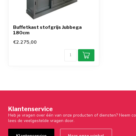
Buffetkast stofgrijs Jubbega
180cm
€2.275,00
Klantenservice
Heb je vragen over één van onze producten of diensten? Neem co
lees de veelgestelde vragen door.
Klantenservice
Naar onze winkel