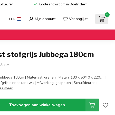
L-kleuren
Grote showroom in Doetinchem
0
Mijn account
Verlanglijst
EUR
st stofgrijs Jubbega 180cm
cl. btw
 Jubbega 180cm | Materiaal: grenen | Maten: 180 x 50/40 x 220cm |
ofgrijs binnenkant wit | Afwerking: gespoten | Schuifdeuren |
es meer
.
Toevoegen aan winkelwagen