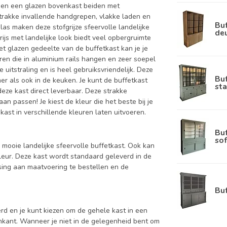
 en een glazen bovenkast beiden met
strakke invallende handgrepen, vlakke laden en
Buf
as maken deze stofgrijze sfeervolle landelijke
de
rijs met landelijke look biedt veel opbergruimte
het glazen gedeelte van de buffetkast kan je je
ren die in aluminium rails hangen en zeer soepel
 uitstraling en is heel gebruiksvriendelijk. Deze
Bu
mer als ook in de keuken. Je kunt de buffetkast
sta
deze kast direct leverbaar. Deze strakke
n passen! Je kiest de kleur die het beste bij je
kast in verschillende kleuren laten uitvoeren.
Bu
sof
n mooie landelijke sfeervolle buffetkast. Ook kan
kleur. Deze kast wordt standaard geleverd in de
sing aan maatvoering te bestellen en de
Bu
d en je kunt kiezen om de gehele kast in een
enkant. Wanneer je niet in de gelegenheid bent om