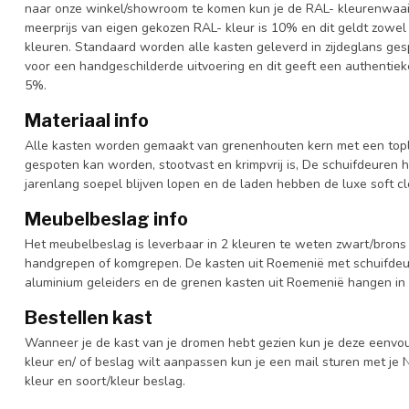
naar onze winkel/showroom te komen kun je de RAL- kleurenwaaier 
meerprijs van eigen gekozen RAL- kleur is 10% en dit geldt zowel
kleuren. Standaard worden alle kasten geleverd in zijdeglans gesp
voor een handgeschilderde uitvoering en dit geeft een authentieke
5%.
Materiaal info
Alle kasten worden gemaakt van grenenhouten kern met een topl
gespoten kan worden, stootvast en krimpvrij is, De schuifdeuren 
jarenlang soepel blijven lopen en de laden hebben de luxe soft clo
Meubelbeslag info
Het meubelbeslag is leverbaar in 2 kleuren te weten zwart/brons 
handgrepen of komgrepen. De kasten uit Roemenië met schuifdeur
aluminium geleiders en de grenen kasten uit Roemenië hangen in 
Bestellen kast
Wanneer je de kast van je dromen hebt gezien kun je deze eenvo
kleur en/ of beslag wilt aanpassen kun je een mail sturen met 
kleur en soort/kleur beslag.