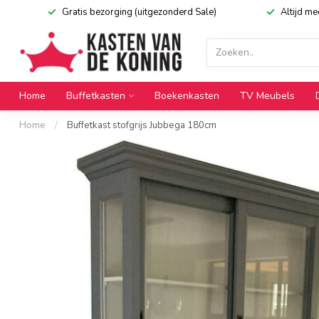
Gratis bezorging (uitgezonderd Sale)
Altijd m
Home
Buffetkasten
Boekenkasten
TV Meubels
Home
/
Buffetkast stofgrijs Jubbega 180cm