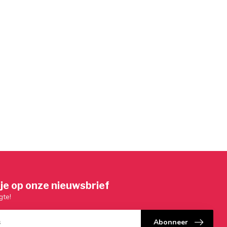
je op onze nieuwsbrief
gte!
Abonneer