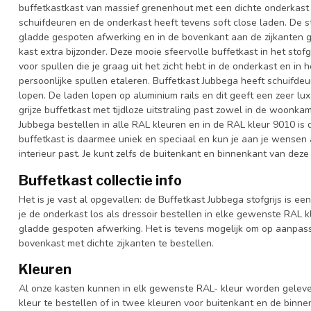
buffetkastkast van massief grenenhout met een dichte onderkast
schuifdeuren en de onderkast heeft tevens soft close laden. De 
gladde gespoten afwerking en in de bovenkant aan de zijkanten gl
kast extra bijzonder. Deze mooie sfeervolle buffetkast in het stofg
voor spullen die je graag uit het zicht hebt in de onderkast en in 
persoonlijke spullen etaleren. Buffetkast Jubbega heeft schuifdeu
lopen. De laden lopen op aluminium rails en dit geeft een zeer luxe
grijze buffetkast met tijdloze uitstraling past zowel in de woonka
Jubbega bestellen in alle RAL kleuren en in de RAL kleur 9010 is 
buffetkast is daarmee uniek en speciaal en kun je aan je wensen aa
interieur past. Je kunt zelfs de buitenkant en binnenkant van deze 
Buffetkast collectie info
Het is je vast al opgevallen: de Buffetkast Jubbega stofgrijs is ee
je de onderkast los als dressoir bestellen in elke gewenste RAL 
gladde gespoten afwerking. Het is tevens mogelijk om op aanpas
bovenkast met dichte zijkanten te bestellen.
Kleuren
Al onze kasten kunnen in elk gewenste RAL- kleur worden gelever
kleur te bestellen of in twee kleuren voor buitenkant en de binn