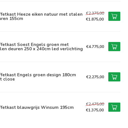
€2.375,00
fetkast Heeze eiken natuur met stalen
uren 155cm
€1.875,00
ffetkast Soest Engels groen met
€4.775,00
len deuren 250 x 240cm led verlichting
ffetkast Engels groen design 180cm
€2.275,00
t close
€2.475,00
ffetkast blauwgrijs Winsum 195cm
€1.375,00