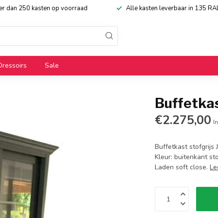
eer dan 250 kasten op voorraad
Alle kasten leverbaar in 135 RA
Dressoirs
Sale
Buffetka
€2.275,00
In
Buffetkast stofgrijs
Kleur: buitenkant st
Laden soft close.
Le