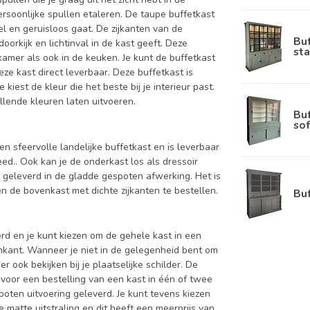
ersoonlijke spullen etaleren. De taupe buffetkast
l en geruisloos gaat. De zijkanten van de
Bu
orkijk en lichtinval in de kast geeft. Deze
sta
kamer als ook in de keuken. Je kunt de buffetkast
ze kast direct leverbaar. Deze buffetkast is
iest de kleur die het beste bij je interieur past.
llende kleuren laten uitvoeren.
Bu
sof
n sfeervolle landelijke buffetkast en is leverbaar
.. Ook kan je de onderkast los als dressoir
 geleverd in de gladde gespoten afwerking. Het is
 de bovenkast met dichte zijkanten te bestellen.
Bu
d en je kunt kiezen om de gehele kast in een
enkant. Wanneer je niet in de gelegenheid bent om
ook bekijken bij je plaatselijke schilder. De
 voor een bestelling van een kast in één of twee
oten uitvoering geleverd. Je kunt tevens kiezen
 matte uitstraling en dit heeft een meerprijs van