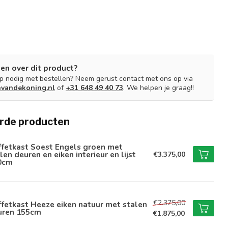
en over dit product?
lp nodig met bestellen? Neem gerust contact met ons op via
nvandekoning.nl
of
+31 648 49 40 73
. We helpen je graag!!
rde producten
ffetkast Soest Engels groen met
len deuren en eiken interieur en lijst
€3.375,00
0cm
€2.375,00
fetkast Heeze eiken natuur met stalen
uren 155cm
€1.875,00