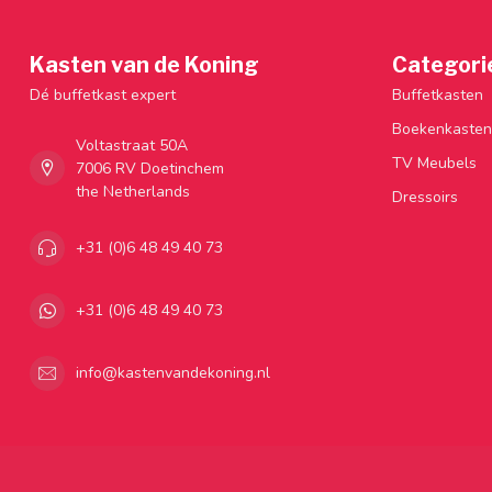
Kasten van de Koning
Categori
Dé buffetkast expert
Buffetkasten
Boekenkasten
Voltastraat 50A
TV Meubels
7006 RV Doetinchem
the Netherlands
Dressoirs
+31 (0)6 48 49 40 73
+31 (0)6 48 49 40 73
info@kastenvandekoning.nl