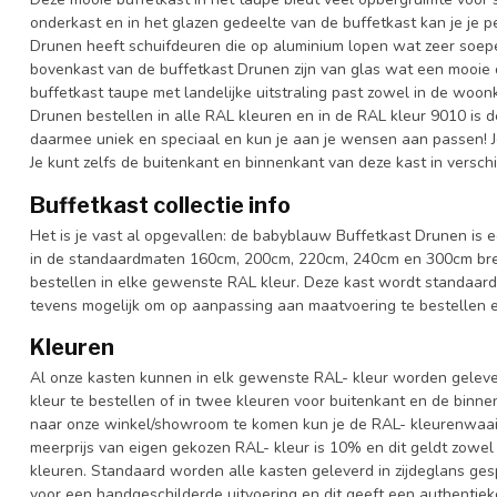
onderkast en in het glazen gedeelte van de buffetkast kan je je p
Drunen heeft schuifdeuren die op aluminium lopen wat zeer soepe
bovenkast van de buffetkast Drunen zijn van glas wat een mooie do
buffetkast taupe met landelijke uitstraling past zowel in de woon
Drunen bestellen in alle RAL kleuren en in de RAL kleur 9010 is de
daarmee uniek en speciaal en kun je aan je wensen aan passen! Je k
Je kunt zelfs de buitenkant en binnenkant van deze kast in verschi
Buffetkast collectie info
Het is je vast al opgevallen: de babyblauw Buffetkast Drunen is ee
in de standaardmaten 160cm, 200cm, 220cm, 240cm en 300cm breed
bestellen in elke gewenste RAL kleur. Deze kast wordt standaard
tevens mogelijk om op aanpassing aan maatvoering te bestellen en
Kleuren
Al onze kasten kunnen in elk gewenste RAL- kleur worden gelever
kleur te bestellen of in twee kleuren voor buitenkant en de binn
naar onze winkel/showroom te komen kun je de RAL- kleurenwaaier 
meerprijs van eigen gekozen RAL- kleur is 10% en dit geldt zowel
kleuren. Standaard worden alle kasten geleverd in zijdeglans gesp
voor een handgeschilderde uitvoering en dit geeft een authentieke