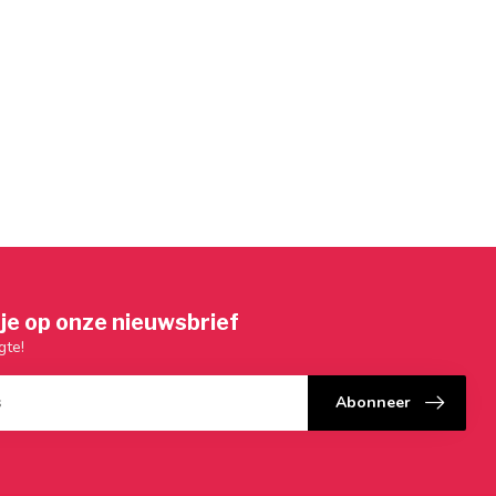
je op onze nieuwsbrief
gte!
Abonneer