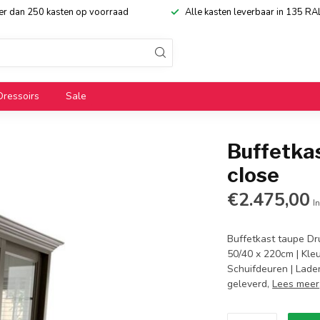
eer dan 250 kasten op voorraad
Alle kasten leverbaar in 135 RA
Dressoirs
Sale
Buffetka
close
€2.475,00
In
Buffetkast taupe Dr
50/40 x 220cm | Kleu
Schuifdeuren | Laden
geleverd,
Lees meer