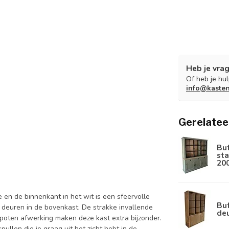
Heb je vrag
Of heb je hu
info@kaste
Gerelatee
Bu
sta
20
 en de binnenkant in het wit is een sfeervolle
Buf
deuren in de bovenkast. De strakke invallende
de
spoten afwerking maken deze kast extra bijzonder.
ullen die je graag uit het zicht hebt in de