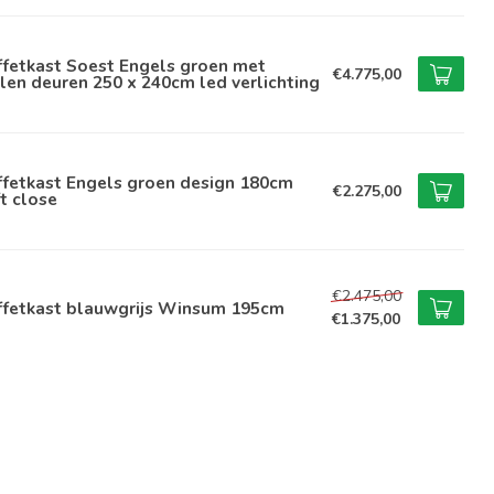
ffetkast Soest Engels groen met
€4.775,00
len deuren 250 x 240cm led verlichting
ffetkast Engels groen design 180cm
€2.275,00
t close
€2.475,00
ffetkast blauwgrijs Winsum 195cm
€1.375,00