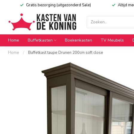
Gratis bezorging (uitgezonderd Sale)
Altijd m
Home
Buffetkasten
Boekenkasten
TV Meubels
Home
/
Buffetkast taupe Drunen 200cm soft close