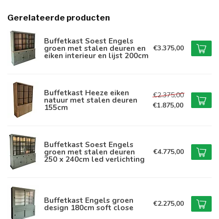
Gerelateerde producten
Buffetkast Soest Engels
groen met stalen deuren en
€3.375,00
eiken interieur en lijst 200cm
Buffetkast Heeze eiken
€2.375,00
natuur met stalen deuren
€1.875,00
155cm
Buffetkast Soest Engels
groen met stalen deuren
€4.775,00
250 x 240cm led verlichting
Buffetkast Engels groen
€2.275,00
design 180cm soft close