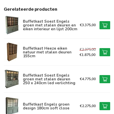
Gerelateerde producten
Buffetkast Soest Engels
groen met stalen deuren en
€3.375,00
eiken interieur en lijst 200cm
Buffetkast Heeze eiken
€2.375,00
natuur met stalen deuren
€1.875,00
155cm
Buffetkast Soest Engels
groen met stalen deuren
€4.775,00
250 x 240cm led verlichting
Buffetkast Engels groen
€2.275,00
design 180cm soft close