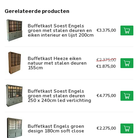
Gerelateerde producten
Buffetkast Soest Engels
groen met stalen deuren en
€3.375,00
eiken interieur en lijst 200cm
Buffetkast Heeze eiken
€2.375,00
natuur met stalen deuren
€1.875,00
155cm
Buffetkast Soest Engels
groen met stalen deuren
€4.775,00
250 x 240cm led verlichting
Buffetkast Engels groen
€2.275,00
design 180cm soft close