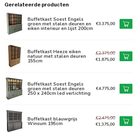
Gerelateerde producten
Buffetkast Soest Engels
groen met stalen deuren en
€3.375,00
eiken interieur en lijst 200cm
Buffetkast Heeze eiken
€2.375,00
natuur met stalen deuren
€1.875,00
155cm
Buffetkast Soest Engels
groen met stalen deuren
€4.775,00
250 x 240cm led verlichting
€2.475,00
Buffetkast blauwgrijs
Winsum 195cm
€1.375,00