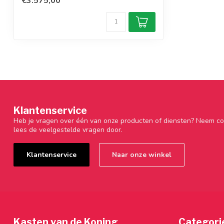
€3.575,00
Klantenservice
Heb je vragen over één van onze producten of diensten? Neem co
lees de veelgestelde vragen door.
Klantenservice
Naar onze winkel
Kasten van de Koning
Categori