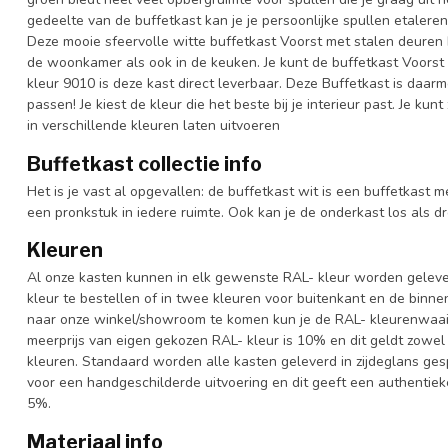
gedeelte van de buffetkast kan je je persoonlijke spullen etaleren
Deze mooie sfeervolle witte buffetkast Voorst met stalen deuren h
de woonkamer als ook in de keuken. Je kunt de buffetkast Voorst 
kleur 9010 is deze kast direct leverbaar. Deze Buffetkast is daa
passen! Je kiest de kleur die het beste bij je interieur past. Je ku
in verschillende kleuren laten uitvoeren
Buffetkast collectie info
Het is je vast al opgevallen: de buffetkast wit is een buffetkast m
een pronkstuk in iedere ruimte. Ook kan je de onderkast los als d
Kleuren
Al onze kasten kunnen in elk gewenste RAL- kleur worden gelever
kleur te bestellen of in twee kleuren voor buitenkant en de binn
naar onze winkel/showroom te komen kun je de RAL- kleurenwaaier 
meerprijs van eigen gekozen RAL- kleur is 10% en dit geldt zowel
kleuren. Standaard worden alle kasten geleverd in zijdeglans gesp
voor een handgeschilderde uitvoering en dit geeft een authentieke
5%.
Materiaal info