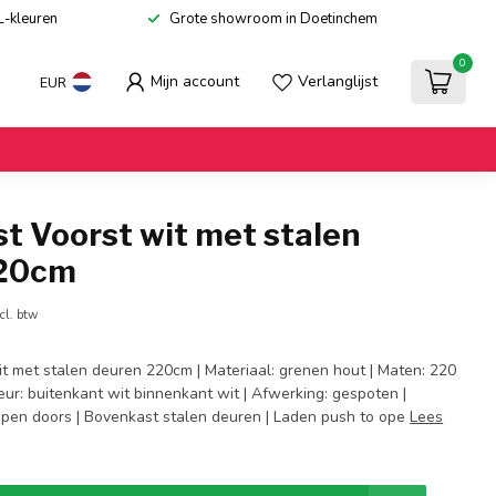
L-kleuren
Grote showroom in Doetinchem
0
Mijn account
Verlanglijst
EUR
t Voorst wit met stalen
220cm
cl. btw
it met stalen deuren 220cm | Materiaal: grenen hout | Maten: 220
eur: buitenkant wit binnenkant wit | Afwerking: gespoten |
pen doors | Bovenkast stalen deuren | Laden push to ope
Lees