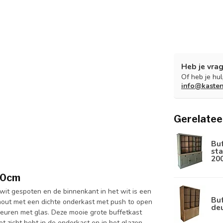
Heb je vrag
Of heb je hu
info@kaste
Gerelatee
Bu
sta
20
20cm
wit gespoten en de binnenkant in het wit is een
Buf
hout met een dichte onderkast met push to open
de
euren met glas. Deze mooie grote buffetkast
et zicht hebt in de onderkast en in het glazen