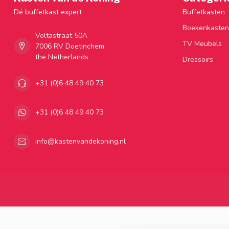
Dé buffetkast expert
Buffetkasten
Boekenkasten
Voltastraat 50A
TV Meubels
7006 RV Doetinchem
the Netherlands
Dressoirs
+31 (0)6 48 49 40 73
+31 (0)6 48 49 40 73
info@kastenvandekoning.nl