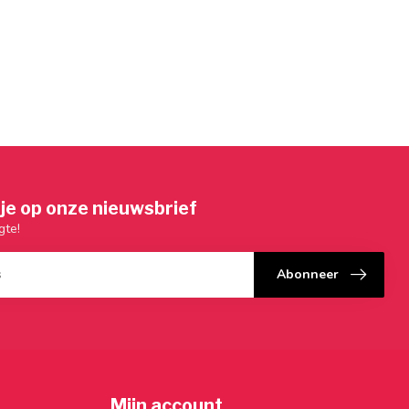
je op onze nieuwsbrief
gte!
Abonneer
Mijn account