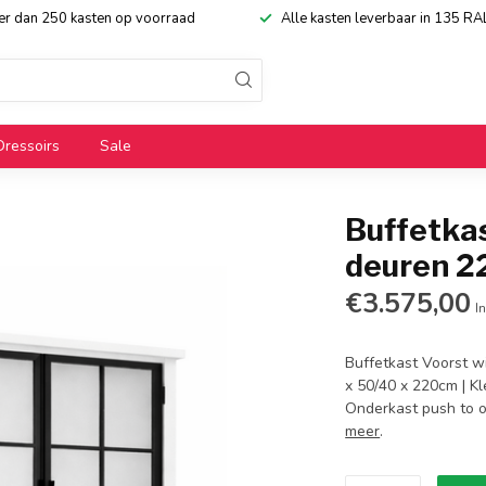
eer dan 250 kasten op voorraad
Alle kasten leverbaar in 135 RA
Dressoirs
Sale
Buffetkas
deuren 
€3.575,00
In
Buffetkast Voorst w
x 50/40 x 220cm | Kl
Onderkast push to o
meer
.