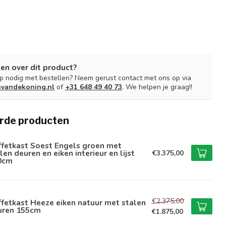
en over dit product?
lp nodig met bestellen? Neem gerust contact met ons op via
nvandekoning.nl
of
+31 648 49 40 73
. We helpen je graag!!
rde producten
ffetkast Soest Engels groen met
len deuren en eiken interieur en lijst
€3.375,00
0cm
€2.375,00
fetkast Heeze eiken natuur met stalen
uren 155cm
€1.875,00