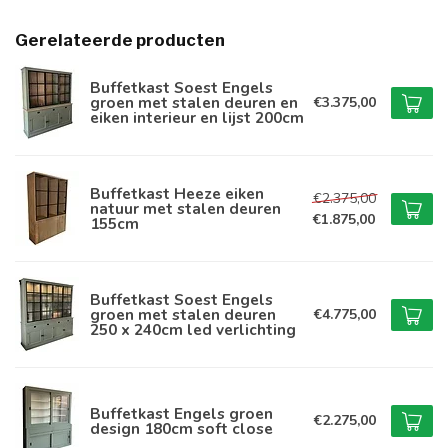
Gerelateerde producten
Buffetkast Soest Engels
groen met stalen deuren en
€3.375,00
eiken interieur en lijst 200cm
Buffetkast Heeze eiken
€2.375,00
natuur met stalen deuren
€1.875,00
155cm
Buffetkast Soest Engels
groen met stalen deuren
€4.775,00
250 x 240cm led verlichting
Buffetkast Engels groen
€2.275,00
design 180cm soft close